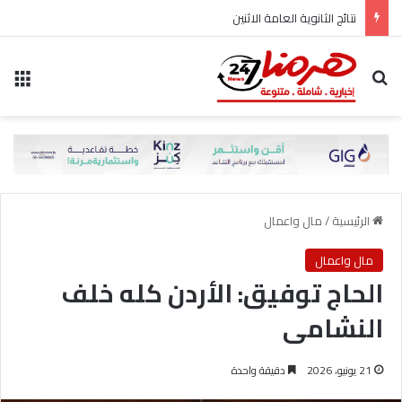
نتائج الثانوية العامة الاثنين
بحث عن
الق
الرئيسية
/
مال واعمال
مال واعمال
الحاج توفيق: الأردن كله خلف
النشامى
21 يونيو، 2026
دقيقة واحدة