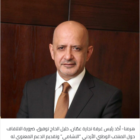
هرمنا- أكد رئيس غرفة تجارة عمّان، خليل الحاج توفيق، ضرورة الالتفاف
حول المنتخب الوطني الأردني “النشامى” وتقديم الدعم المعنوي له