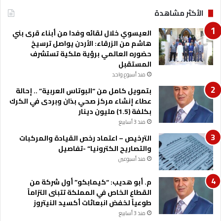
ا
ل
الأكثر مشاهدة
ل
ا
ي
ت
العيسوي خلال لقائه وفدا من أبناء قرى بني
ا
ح
هاشم من الزرقاء: الأردن يواصل ترسيخ
ت
ا
حضوره العالمي برؤية ملكية تستشرف
"
د
المستقبل
ا
ا
ل
منذ أسبوع واحد
ل
ب
ع
بتمويل كامل من “البوتاس العربية” .. إحالة
ي
ر
عطاء إنشاء مركز صحي بذان وبردى في الكرك
ت
ب
بكلفة (1.5) مليون دينار
ا
ي
منذ 3 أسابيع
ل
ل
أ
الترخيص – اعتماد رخص القيادة والمركبات
ل
ر
والتصاريح الكترونيا” -تفاصيل
ف
د
ن
منذ أسبوعين
ن
ا
ي
د
م. أبو هديب: “كيمابكو” أول شركة من
2
ق
القطاع الخاص في المملكة تتبنى التزاماً
0
و
طوعياً لخفض انبعاثات أكسيد النيتروز
2
ا
منذ 3 أسابيع
6
ل