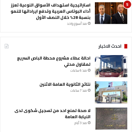
استراتيجية استهداف الأسواق النوعية تعزز
"
س
أداء البوتاس العربية وتدفع ايراداتها للنمو
ف
ي
بنسبة 28% خلال النصف الأول
ي
ا
س
منذ أسبوع واحد
ح
ا
ة
ن
خ
احدث الاخبار
و
س
احالة عطاء مشروع محطة الباص السريع
ي
لمقاول محلي
ه
منذ 6 ساعات
نتائج الثانوية العامة الاثنين
منذ 7 ساعات
لا صحة لمنع احد من تسجيل شكوى لدى
النيابة العامة
منذ 3 أيام