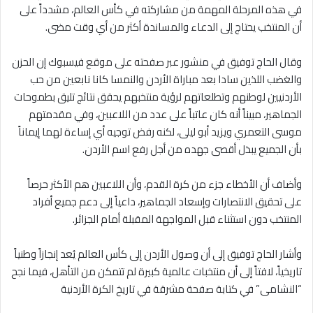
في هذه المرحلة المهمة من مشاركته في كأس العالم، مشدداً على
أن المنتخب يحتاج إلى الدعاء والمساندة أكثر من أي وقت مضى.
وقال الحاج توفيق في منشور عبر صفحته على موقع فيسبوك إن الحزن
والغضب اللذين سادا بعد مباراة الأردن والنمسا كانا نابعين من حب
الأردنيين لوطنهم وتطلعاتهم لرؤية منتخبهم يحقق نتائج تليق بطموحات
الجماهير، مبيناً أنه كان عاتباً على عدد من اللاعبين، وفي مقدمتهم
موسى التعمري ويزيد أبو ليلى، لكنه رفض توجيه أي إساءة لهما إيماناً
بأن الجميع يبذل أقصى جهده من أجل رفع اسم الأردن.
وأضاف أن الأخطاء جزء من كرة القدم، وأن اللاعبين هم الأكثر حرصاً
على تحقيق الانتصارات وإسعاد الجماهير، داعياً إلى دعم جميع أفراد
المنتخب دون استثناء قبل المواجهة المقبلة أمام الجزائر.
وأشار الحاج توفيق إلى أن وصول الأردن إلى كأس العالم يُعد إنجازاً وطنياً
تاريخياً، لافتاً إلى أن منتخبات عالمية كبيرة لم تتمكن من التأهل، فيما نجح
“النشامى” في كتابة صفحة مشرقة في تاريخ الكرة الأردنية