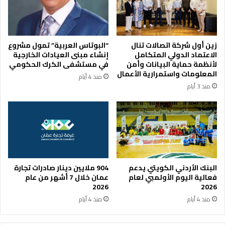
ل
ي
م
ة
س
ت
ل
ب
زين أول شركة اتصالات تنال
“البوتاس العربية” تمول مشروع
ح
ح
الاعتماد الدولي المتكامل
إنشاء مبنى العيادات الخارجية
ة
ث
لأنظمة حماية البيانات وأمن
في مستشفى الكرك الحكومي
ا
ت
المعلومات واستمرارية الأعمال
منذ 4 أيام
ل
ع
منذ 3 أيام
أ
ز
ر
ي
د
ز
ن
ا
ي
ل
ة
ت
ت
ع
ت
ا
البنك الأردني الكويتي يدعم
904 ملايين دينار صادرات تجارة
ص
و
فعالية اليوم الأولمبي لعام
عمان خلال 7 أشهر من عام
د
ن
2026
2026
ر
م
منذ 4 أيام
منذ 4 أيام
ف
ع
ع
ا