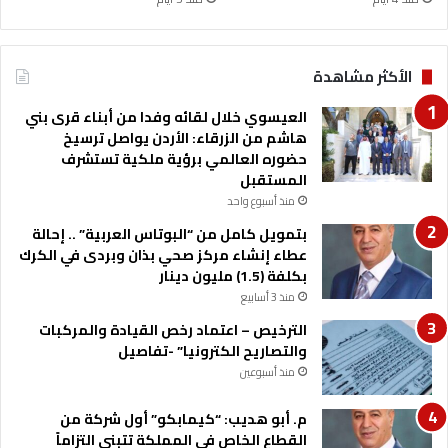
ج
ع
ي
ن
الأكثر مشاهدة
و
ت
العيسوي خلال لقائه وفدا من أبناء قرى بني
س
هاشم من الزرقاء: الأردن يواصل ترسيخ
ت
حضوره العالمي برؤية ملكية تستشرف
ق
المستقبل
ب
منذ أسبوع واحد
ل
بتمويل كامل من “البوتاس العربية” .. إحالة
ه
عطاء إنشاء مركز صحي بذان وبردى في الكرك
م
بكلفة (1.5) مليون دينار
ب
منذ 3 أسابيع
ا
ل
الترخيص – اعتماد رخص القيادة والمركبات
م
والتصاريح الكترونيا” -تفاصيل
ب
منذ أسبوعين
ن
ى
م. أبو هديب: “كيمابكو” أول شركة من
ا
القطاع الخاص في المملكة تتبنى التزاماً