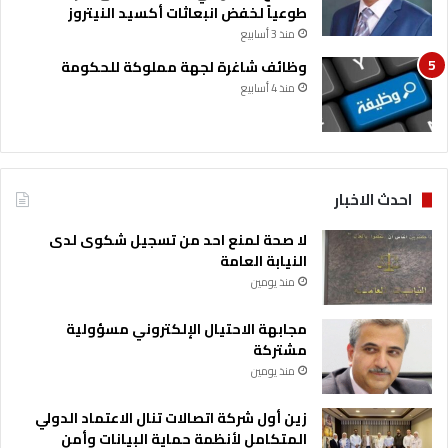
ل
طوعياً لخفض انبعاثات أكسيد النيتروز
ج
منذ 3 أسابيع
د
ي
وظائف شاغرة لجهة مملوكة للحكومة
د
منذ 4 أسابيع
احدث الاخبار
لا صحة لمنع احد من تسجيل شكوى لدى
النيابة العامة
منذ يومين
مجابهة الاحتيال الإلكتروني مسؤولية
مشتركة
منذ يومين
زين أول شركة اتصالات تنال الاعتماد الدولي
المتكامل لأنظمة حماية البيانات وأمن