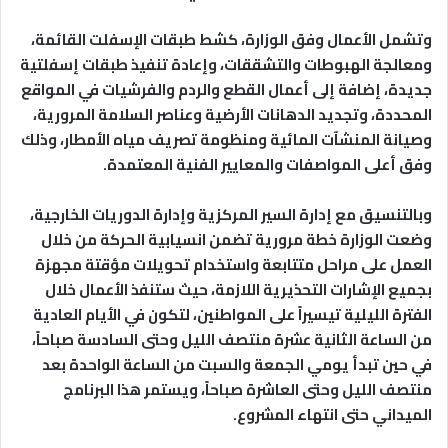
​وتشمل الأعمال وفق الوزارة، كشط طبقات الإسفلت القائمة،
ومعالجة الهبوطات والتشققات، وإعادة تنفيذ طبقات إسفلتية
جديدة، إضافة إلى أعمال القطع والردم والفرشيات في المواقع
المحددة، وتجديد الدهانات الأرضية وعناصر السلامة المرورية،
وصيانة المنشآت المائية ومنظومة تصريف مياه الأمطار، وذلك
وفق أعلى المواصفات والمعايير الفنية المعتمدة.
​وبالتنسيق مع إدارة السير المركزية وإدارة الدوريات الخارجية،
وضعت الوزارة خطة مرورية تضمن انسيابية الحركة من خلال
العمل على مراحل متتابعة واستخدام تحويلات مؤقتة مجهزة
بجميع الإشارات التحذيرية اللازمة، حيث ستنفذ الأعمال خلال
الفترة الليلية تيسيراً على المواطنين، لتكون في الأيام العادية
من الساعة الثانية عشرة منتصف الليل وحتى السادسة صباحاً،
في حين تبدأ يومي الجمعة والسبت من الساعة الواحدة بعد
منتصف الليل وحتى العاشرة صباحاً، ويستمر هذا البرنامج
الميداني حتى انتهاء المشروع.