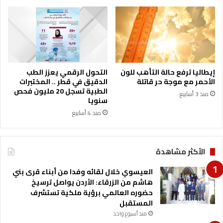
ل
ي
ا
و
ا
ل
ر
إيطاليا ترفع حالة التأهب للون
التحول الرقمي يعزز الطب
ا
الأحمر مع موجة حر قاتلة
الدقيق في قطر .. المختبرات
ب
الطبية تسجل 20 مليون فحص
منذ 3 أسابيع
ع
سنويا
ة
منذ 4 أسابيع
ع
ر
ب
الأكثر مشاهدة
ي
ا
العيسوي خلال لقائه وفدا من أبناء قرى بني
ف
هاشم من الزرقاء: الأردن يواصل ترسيخ
ي
حضوره العالمي برؤية ملكية تستشرف
م
المستقبل
ج
ا
منذ أسبوع واحد