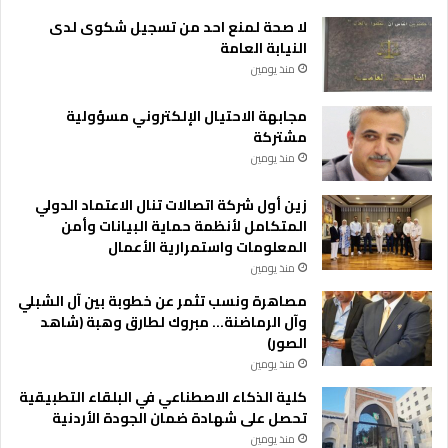
ا
لا صحة لمنع احد من تسجيل شكوى لدى
ل
النيابة العامة
ج
منذ يومين
ا
م
مجابهة الاحتيال الإلكتروني مسؤولية
ع
مشتركة
ا
منذ يومين
ت
ا
زين أول شركة اتصالات تنال الاعتماد الدولي
ل
المتكامل لأنظمة حماية البيانات وأمن
ع
المعلومات واستمرارية الأعمال
ر
ب
منذ يومين
ي
مصاهرة ونسب تثمر عن خطوبة بين آل الشبلي
ة
وآل الرماضنة… مبروك لطارق وهبة (شاهد
الصور)
منذ يومين
كلية الذكاء الاصطناعي في البلقاء التطبيقية
تحصل على شهادة ضمان الجودة الأردنية
منذ يومين