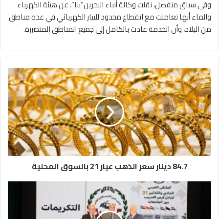
وفي سياق منفصل، نقلت وكالة أنباء البحرين”بنا”، عن هيئة الكهرباء
والماء أنها تعاملت مع انقطاع محدود للتيار الكهربائي في عدة مناطق
من البلاد، وأن الخدمة عادت بالكامل إلى جميع المناطق المتضررة.
8
4
.
7
د
ي
ن
ا
ر
84.7 دينار سعر الذهب عيار 21 بالسوق المحلية
س
ع
ر
ا
ا
ل
ل
ب
ذ
ل