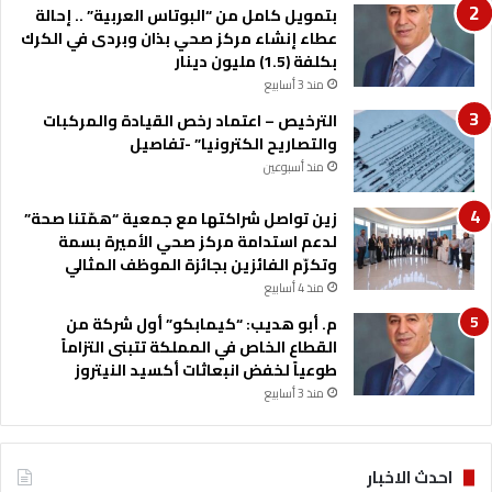
ل
بتمويل كامل من “البوتاس العربية” .. إحالة
ا
عطاء إنشاء مركز صحي بذان وبردى في الكرك
ل
بكلفة (1.5) مليون دينار
ت
منذ 3 أسابيع
د
ر
الترخيص – اعتماد رخص القيادة والمركبات
ي
والتصاريح الكترونيا” -تفاصيل
ب
منذ أسبوعين
ا
ل
زين تواصل شراكتها مع جمعية “همّتنا صحة”
أ
لدعم استدامة مركز صحي الأميرة بسمة
ك
وتكرّم الفائزين بجائزة الموظف المثالي
ا
منذ 4 أسابيع
د
م. أبو هديب: “كيمابكو” أول شركة من
ي
القطاع الخاص في المملكة تتبنى التزاماً
م
طوعياً لخفض انبعاثات أكسيد النيتروز
ي
ل
منذ 3 أسابيع
ط
ل
ب
احدث الاخبار
ة