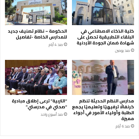
ا
إ
ل
س
ر
ن
ا
ا
ب
د
كلية الذكاء الاصطناعي في
الحكومة – نظام تصنيف جديد
ع
ق
البلقاء التطبيقية تحصل على
للمدارس الخاصة -تفاصيل
ة
ر
شهادة ضمان الجودة الأردنية
منذ 4 أيام
ع
ض
منذ يومين
ر
أ
ب
ز
ي
ر
ا
ق
ف
ف
ي
ي
م
ا
ج
ل
مدارس النظم الحديثة تنظم
“التربية” ترعى إطلاق مبادرة
ا
أ
كرنفالًا ترفيهيًا وتعليميًا يجمع
“صحتي في مدرستي”
ل
ر
الطلبة وأولياء الأمور في أجواء
منذ أسبوع واحد
ا
د
مميزة
ل
ن
منذ 6 أيام
ت
ب
د
ا