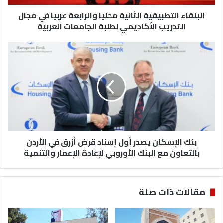
ل
البلقاء التطبيقية الثانية محليا والرابعة عربيا في مجال
ت
ط
التدريب الأكاديمي لطلبة الجامعات العربية
ب
ي
ب
ق
ن
ي
ك
ة
ا
ا
ل
ل
إ
ث
س
ا
ك
ن
ا
ي
بنك الإسكان يصدر أول إسناد قرض أزرق في الأردن
ن
ة
ي
بالتعاون مع البنك الأوروبي لإعادة الإعمار والتنمية
م
ص
ح
د
ل
ر
مقالات ذات صلة
ي
أ
ا
و
و
ل