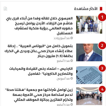
ر
ل
الأكثر مشاهدة
ي
ت
ب
ع
العيسوي خلال لقائه وفدا من أبناء قرى بني
ا
ا
هاشم من الزرقاء: الأردن يواصل ترسيخ
ل
و
حضوره العالمي برؤية ملكية تستشرف
أ
ن
المستقبل
ك
م
ا
منذ أسبوع واحد
ع
د
ا
بتمويل كامل من “البوتاس العربية” .. إحالة
ي
ل
عطاء إنشاء مركز صحي بذان وبردى في الكرك
م
ب
بكلفة (1.5) مليون دينار
ي
ن
منذ 3 أسابيع
ل
ك
ط
الترخيص – اعتماد رخص القيادة والمركبات
ا
ل
والتصاريح الكترونيا” -تفاصيل
ل
ب
أ
منذ أسبوعين
ة
و
ا
ر
زين تواصل شراكتها مع جمعية “همّتنا صحة”
ل
و
لدعم استدامة مركز صحي الأميرة بسمة
ج
ب
وتكرّم الفائزين بجائزة الموظف المثالي
ا
ي
منذ 4 أسابيع