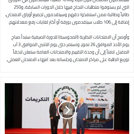
التي لم يستوفوا متطلبات النجاح فيها خلال الدورات السابقة، و250
طالباً وطالبة ممن استنفذوا حقهم وسيتقدمون لجميع أوراق الامتحان،
إضافة إلى 106 طلاب سيتقدمون بورقة أو أكثر لغايات رفع معدلاتهم.
وأوضح أن الامتحانات النظرية (المحوسبة) للدورة الصيفية ستبدأ صباح
يوم الأحد الموافق 26 تموز، وتستمر حتى يوم الاثنين الموافق 3 آب
المقبل، لافتاً إلى أن وحدة التقييم والامتحانات العامة ستعلن لاحقاً
توزيع الطلبة على مراكز الامتحان وجلساته بعد انتهاء الامتحان العملي.
ا
ل
ب
ل
ق
ا
ء
ا