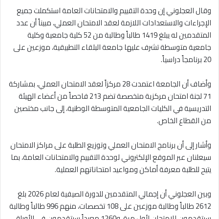
وقال العجلوني إن وحدة التقييم والامتحانات العامة استكملت جميع
الإجراءات والاستعدادات اللازمة لعقد الامتحان العملي، مبيناً أن عدد
المتقدمين له يبلغ 1419 طالباً وطالبة من 52 كلية جامعية وكلية
جامعية متوسطة تشرف عليها جامعة البلقاء التطبيقية، موزعين على
20 برنامجاً دراسياً.
وأضاف أن الجامعة اعتمدت 28 مركزاً لعقد الامتحان العملي، بمشاركة
71 لجنة امتحان مركزية متخصصة تضم 213 فاحصاً من أعضاء الهيئة
التدريسية في الكليات الجامعية المتوسطة الوطنية، إلى جانب مختصين
من القطاع الخاص.
وأشار إلى أن برنامج الامتحان العملي وتوزيع الطلبة على مراكز الامتحان
سيعلنان عبر الموقع الإلكتروني لوحدة التقييم والامتحانات العامة، بما
يتيح للطلبة معرفة أماكن ومواعيد امتحاناتهم العملية.
وبين العجلوني أن إجمالي المتقدمين للدورة الصيفية لعام 2026 بلغ
2612 طالباً وطالبة موزعين على 108 تخصصات، منهم 996 طالباً وطالبة
سيتقدمون للامتحان لأول مرة، و1260 معيداً سيتقدمون في الأوراق