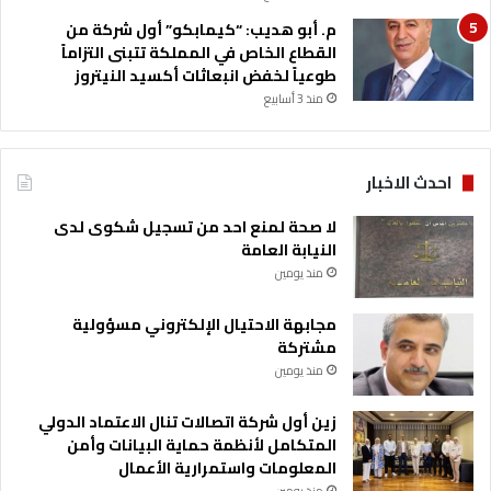
م
ل
م. أبو هديب: “كيمابكو” أول شركة من
ع
إ
القطاع الخاص في المملكة تتبنى التزاماً
ا
ع
طوعياً لخفض انبعاثات أكسيد النيتروز
ت
ا
ا
منذ 3 أسابيع
د
ل
ة
ع
ا
ر
ل
احدث الاخبار
ب
إ
ي
ع
لا صحة لمنع احد من تسجيل شكوى لدى
ة
م
النيابة العامة
ا
منذ يومين
ر
و
مجابهة الاحتيال الإلكتروني مسؤولية
ا
مشتركة
ل
منذ يومين
ت
ن
زين أول شركة اتصالات تنال الاعتماد الدولي
م
المتكامل لأنظمة حماية البيانات وأمن
ي
المعلومات واستمرارية الأعمال
ة