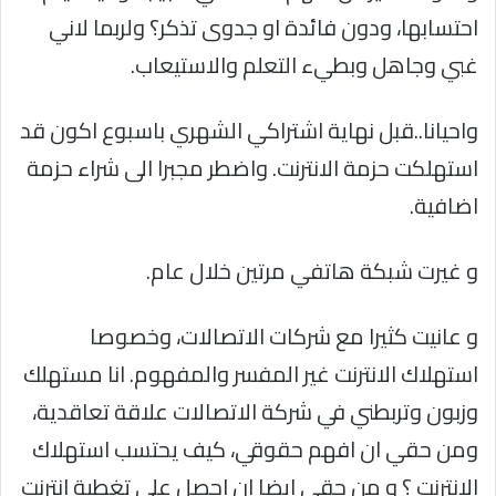
احتسابها، ودون فائدة او جدوى تذكر؟ ولربما لاني
غبي وجاهل وبطيء التعلم والاستيعاب.
واحيانا..قبل نهاية اشتراكي الشهري باسبوع اكون قد
استهلكت حزمة الانترنت. واضطر مجبرا الى شراء حزمة
اضافية.
و غيرت شبكة هاتفي مرتين خلال عام.
و عانيت كثيرا مع شركات الاتصالات، وخصوصا
استهلاك الانترنت غير المفسر والمفهوم. انا مستهلك
وزبون وتربطني في شركة الاتصالات علاقة تعاقدية،
ومن حقي ان افهم حقوقي، كيف يحتسب استهلاك
الانترنت ؟ و من حقي ايضا ان احصل على تغطية انترنت