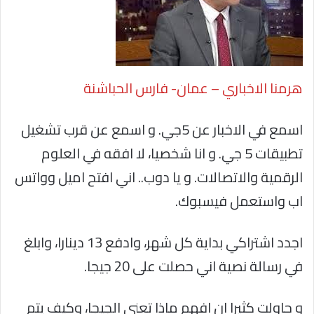
هرمنا الاخباري – عمان- فارس الحباشنة
اسمع في الاخبار عن 5جي. و اسمع عن قرب تشغيل
تطبيقات 5 جي. و انا شخصيا، لا افقه في العلوم
الرقمية والاتصالات. و يا دوب.. اني افتح اميل وواتس
اب واستعمل فيسبوك.
اجدد اشتراكي بداية كل شهر، وادفع 13 دينارا، وابلغ
في رسالة نصية اني حصلت على 20 جيجا.
و حاولت كثيرا ان افهم ماذا تعني الجيجا، وكيف يتم