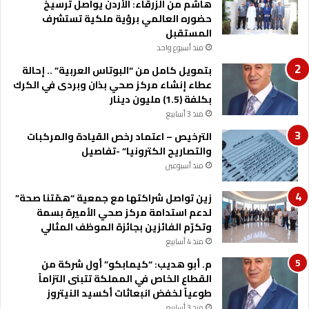
هاشم من الزرقاء: الأردن يواصل ترسيخ
حضوره العالمي برؤية ملكية تستشرف
المستقبل
منذ أسبوع واحد
بتمويل كامل من “البوتاس العربية” .. إحالة
عطاء إنشاء مركز صحي بذان وبردى في الكرك
بكلفة (1.5) مليون دينار
منذ 3 أسابيع
الترخيص – اعتماد رخص القيادة والمركبات
والتصاريح الكترونيا” -تفاصيل
منذ أسبوعين
زين تواصل شراكتها مع جمعية “همّتنا صحة”
لدعم استدامة مركز صحي الأميرة بسمة
وتكرّم الفائزين بجائزة الموظف المثالي
منذ 4 أسابيع
م. أبو هديب: “كيمابكو” أول شركة من
القطاع الخاص في المملكة تتبنى التزاماً
طوعياً لخفض انبعاثات أكسيد النيتروز
منذ 3 أسابيع