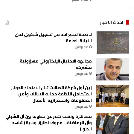
احدث الاخبار
لا صحة لمنع احد من تسجيل شكوى لدى
النيابة العامة
منذ يومين
مجابهة الاحتيال الإلكتروني مسؤولية
مشتركة
منذ يومين
زين أول شركة اتصالات تنال الاعتماد الدولي
المتكامل لأنظمة حماية البيانات وأمن
المعلومات واستمرارية الأعمال
منذ يومين
مصاهرة ونسب تثمر عن خطوبة بين آل الشبلي
وآل الرماضنة… مبروك لطارق وهبة (شاهد
الصور)