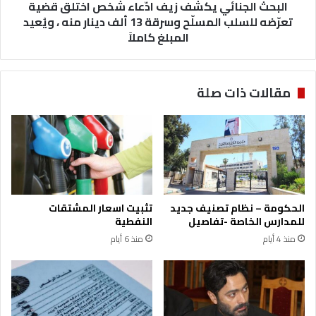
للسلب
البحث الجنائي يكشف زيف ادّعاء شخص اختلق قضية
المسلّح
تعرّضه للسلب المسلّح وسرقة 13 ألف دينار منه ، ويُعيد
وسرقة
المبلغ كاملاً
13
ألف
دينار
مقالات ذات صلة
منه
،
ويُعيد
المبلغ
كاملاً
الحكومة – نظام تصنيف جديد
تثبيت اسعار المشتقات
للمدارس الخاصة -تفاصيل
النفطية
منذ 4 أيام
منذ 6 أيام