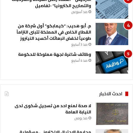
والتصاريح الكترونيا” -تفاصيل
منذ أسبوعين
م. أبو هديب: “كيمابكو” أول شركة من
القطاع الخاص في المملكة تتبنى التزاماً
طوعياً لخفض انبعاثات أكسيد النيتروز
منذ 3 أسابيع
وظائف شاغرة لجهة مملوكة للحكومة
منذ 4 أسابيع
احدث الاخبار
لا صحة لمنع احد من تسجيل شكوى لدى
النيابة العامة
منذ يومين
مجابهة الاحتيال الإلكتروني مسؤولية