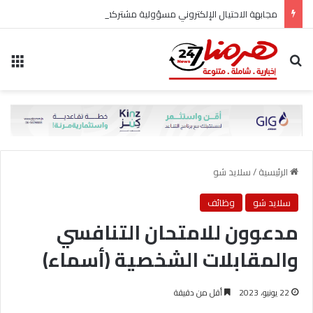
مجابهة الاحتيال الإلكتروني مسؤولية مشتركة
بحث عن
الق
الرئيسية
/
سلايد شو
سلايد شو
وظائف
مدعوون للامتحان التنافسي
والمقابلات الشخصية (أسماء)
22 يونيو، 2023
أقل من دقيقة