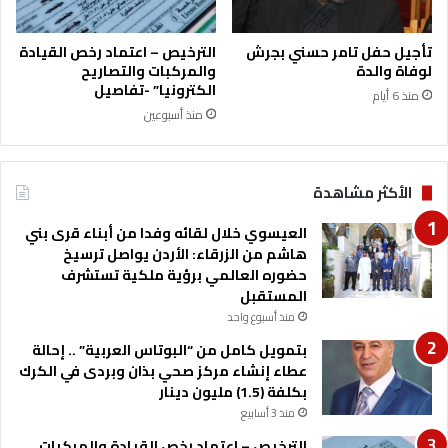
تأجيل حفل تامر حسني بجرش
الترخيص – اعتماد رخص القيادة
لوفاة والدة
والمركبات والتصاريح
الكترونيا” -تفاصيل
منذ 6 أيام
منذ أسبوعين
الأكثر مشاهدة
العيسوي خلال لقائه وفدا من أبناء قرى بني
هاشم من الزرقاء: الأردن يواصل ترسيخ
حضوره العالمي برؤية ملكية تستشرف
المستقبل
منذ أسبوع واحد
بتمويل كامل من “البوتاس العربية” .. إحالة
عطاء إنشاء مركز صحي بذان وبردى في الكرك
بكلفة (1.5) مليون دينار
منذ 3 أسابيع
الترخيص – اعتماد رخص القيادة والمركبات