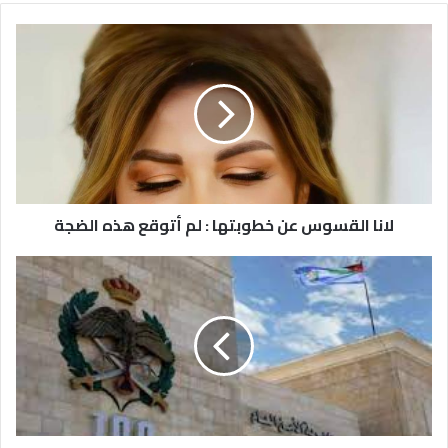
لانا
القسوس
عن
خطوبتها
:
لم
أتوقع
هذه
الضجة
لانا القسوس عن خطوبتها : لم أتوقع هذه الضجة
البحث
الجنائي
يكشف
زيف
ادّعاء
شخص
اختلق
قضية
تعرّضه