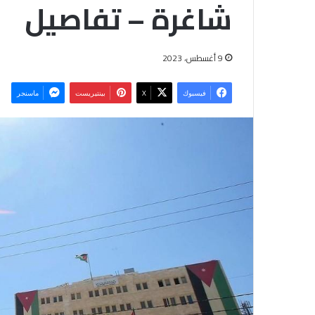
شاغرة – تفاصيل
9 أغسطس، 2023
فيسبوك
‫X
بينتيريست
ماسنجر