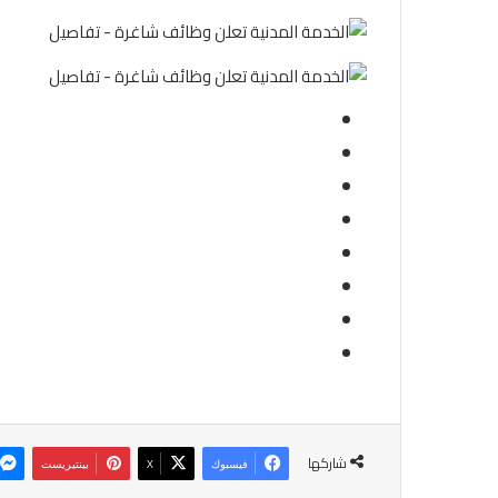
شاركها
فيسبوك
‫X
بينتيريست