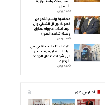
المعلومات واستمرارية
الأعمال
منذ يومين
مصاهرة ونسب تثمر عن
خطوبة بين آل الشبلي وآل
الرماضنة… مبروك لطارق
وهبة (شاهد الصور)
منذ يومين
كلية الذكاء الاصطناعي في
البلقاء التطبيقية تحصل
على شهادة ضمان الجودة
الأردنية
منذ يومين
أخبار في صور