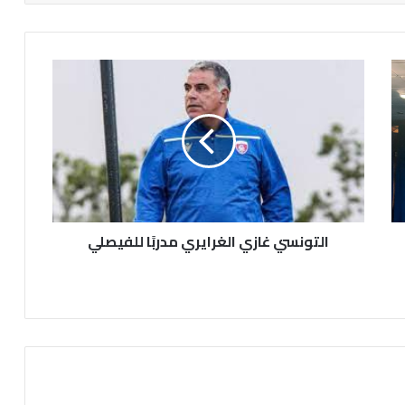
التونسي
غازي
الغرايري
مدربًا
للفيصلي
التونسي غازي الغرايري مدربًا للفيصلي