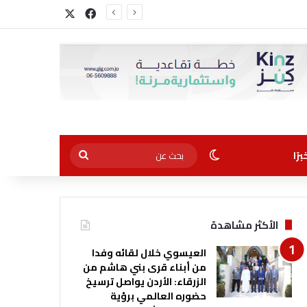
‫X
فيسبوك
الوضع المظلم
بحث
رًا
عن
الأكثر مشاهدة
العيسوي خلال لقائه وفدا
من أبناء قرى بني هاشم من
الزرقاء: الأردن يواصل ترسيخ
حضوره العالمي برؤية