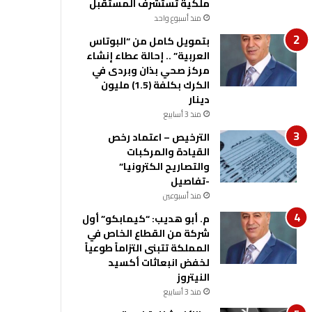
ملكية تستشرف المستقبل
منذ أسبوع واحد
بتمويل كامل من “البوتاس
العربية” .. إحالة عطاء إنشاء
مركز صحي بذان وبردى في
الكرك بكلفة (1.5) مليون
دينار
منذ 3 أسابيع
الترخيص – اعتماد رخص
القيادة والمركبات
والتصاريح الكترونيا”
-تفاصيل
منذ أسبوعين
م. أبو هديب: “كيمابكو” أول
شركة من القطاع الخاص في
المملكة تتبنى التزاماً طوعياً
لخفض انبعاثات أكسيد
النيتروز
منذ 3 أسابيع