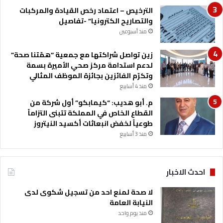
الترخيص – اعتماد رخص القيادة والمركبات
والتصاريح الكترونيا” -تفاصيل
منذ أسبوعين
زين تواصل شراكتها مع جمعية “همّتنا صحة”
لدعم استدامة مركز صحي الأميرة بسمة
وتكرّم الفائزين بجائزة الموظف المثالي
منذ 4 أسابيع
م. أبو هديب: “كيمابكو” أول شركة من
القطاع الخاص في المملكة تتبنى التزاماً
طوعياً لخفض انبعاثات أكسيد النيتروز
منذ 3 أسابيع
احدث الاخبار
لا صحة لمنع احد من تسجيل شكوى لدى
النيابة العامة
منذ يوم واحد