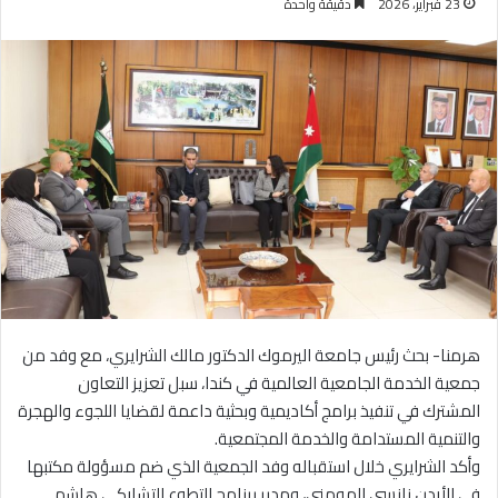
23 فبراير، 2026
دقيقة واحدة
هرمنا- بحث رئيس جامعة اليرموك الدكتور مالك الشرايري، مع وفد من
جمعية الخدمة الجامعية العالمية في كندا، سبل تعزيز التعاون
المشترك في تنفيذ برامج أكاديمية وبحثية داعمة لقضايا اللجوء والهجرة
والتنمية المستدامة والخدمة المجتمعية.
وأكد الشرايري خلال استقباله وفد الجمعية الذي ضم مسؤولة مكتبها
في الأردن نانسي المومني، ومدير برنامج التطوع التشاركي هاشم