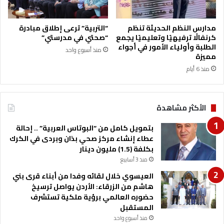
ا
ل
ص
مدارس النظم الحديثة تنظم
“التربية” ترعى إطلاق مبادرة
ي
كرنفالًا ترفيهيًا وتعليميًا يجمع
“صحتي في مدرستي”
ا
الطلبة وأولياء الأمور في أجواء
منذ أسبوع واحد
مميزة
م
د
منذ 6 أيام
ي
ن
ا
الأكثر مشاهدة
ر
بتمويل كامل من “البوتاس العربية” .. إحالة
عطاء إنشاء مركز صحي بذان وبردى في الكرك
بكلفة (1.5) مليون دينار
منذ 3 أسابيع
العيسوي خلال لقائه وفدا من أبناء قرى بني
هاشم من الزرقاء: الأردن يواصل ترسيخ
حضوره العالمي برؤية ملكية تستشرف
المستقبل
منذ أسبوع واحد