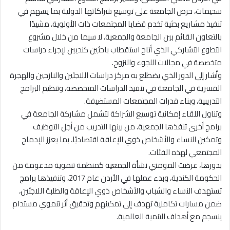
سحيمات، حرص الجامعة على توسيع شراكاتها الدولية بما يسهم في
تنفيذ مشاريع بحثية تخدم قضايا المجتمعات ذات الأولوية، مشيدًا
بالتعاون القائم بين الجامعة والجمعية، لا سيما من خلال مشروع
التطوع التشاركي الذي أتاح استقطاب باحثين كنديين لإجراء دراسات
متخصصة في مجالات اللجوء والنزوح.
وأشار إلى الدور الذي يضطلع به مركز دراسات اللاجئين والنازحين والهجرة
القسرية في الجامعة في تنفيذ الدراسات المتخصصة، وتنظيم البرامج
التدريبية، وبناء قدرات المجتمعات المستضيفة.
وتناول اللقاء إمكانية توسيع الشراكة لتشمل مشاركة الجامعة في
برامج أخرى تنفذها الجمعية، من بينها التدريب من أجل التوظيف
وتمكين النساء والأشخاص ذوي الإعاقة اقتصاديًا، بما يعزز الإدماج
المجتمعي لهذه الفئات.
بدورها، عرضت المومني نشأة الجمعية كمنظمة تنموية مدعومة من
الحكومة الكندية، وبدء عملها في الأردن عام 2017، وتنفيذها برامج
تستهدف النساء والشباب والأشخاص ذوي الإعاقة والطلبة اللاجئين،
ضمن مسارات تكاملية تهدف إلى تمكينهم وتحقيق أثر تنموي مستدام
ينسجم مع أهداف التنمية العالمية.