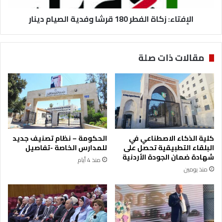
ر
ز
ي
الإفتاء: زكاة الفطر 180 قرشا وفدية الصيام دينار
ك
ا
ا
ل
ة
م
ا
مقالات ذات صلة
ح
ل
ت
ف
ر
ط
ف
ر
ي
1
ن
8
0
ق
كلية الذكاء الاصطناعي في
الحكومة – نظام تصنيف جديد
ر
البلقاء التطبيقية تحصل على
للمدارس الخاصة -تفاصيل
ش
شهادة ضمان الجودة الأردنية
منذ 4 أيام
ا
منذ يومين
و
ف
د
ي
ة