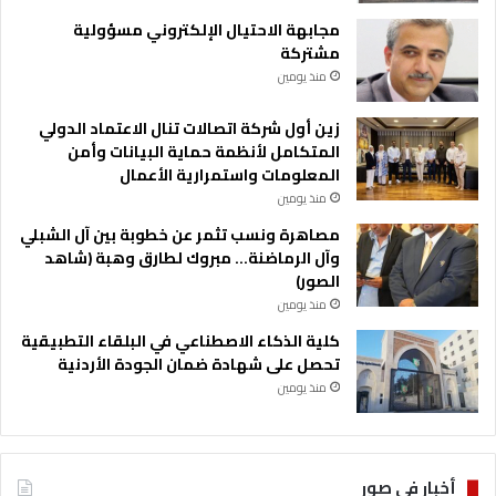
مجابهة الاحتيال الإلكتروني مسؤولية
مشتركة
منذ يومين
زين أول شركة اتصالات تنال الاعتماد الدولي
المتكامل لأنظمة حماية البيانات وأمن
المعلومات واستمرارية الأعمال
منذ يومين
مصاهرة ونسب تثمر عن خطوبة بين آل الشبلي
وآل الرماضنة… مبروك لطارق وهبة (شاهد
الصور)
منذ يومين
كلية الذكاء الاصطناعي في البلقاء التطبيقية
تحصل على شهادة ضمان الجودة الأردنية
منذ يومين
أخبار في صور