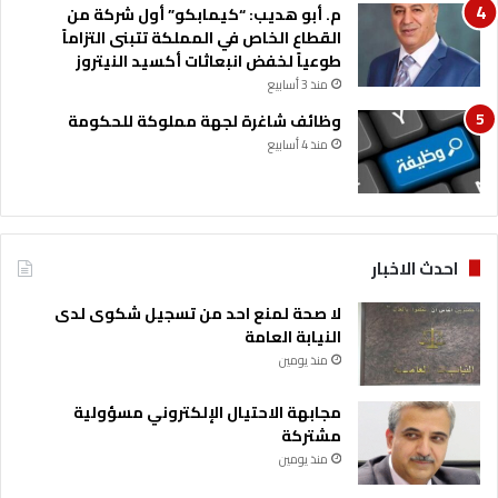
م. أبو هديب: “كيمابكو” أول شركة من
القطاع الخاص في المملكة تتبنى التزاماً
طوعياً لخفض انبعاثات أكسيد النيتروز
منذ 3 أسابيع
وظائف شاغرة لجهة مملوكة للحكومة
منذ 4 أسابيع
احدث الاخبار
لا صحة لمنع احد من تسجيل شكوى لدى
النيابة العامة
منذ يومين
مجابهة الاحتيال الإلكتروني مسؤولية
مشتركة
منذ يومين