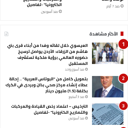
الكترونيا” -تفاصيل
منذ 7 أيام
منذ أسبوعين
الأكثر مشاهدة
العيسوي خلال لقائه وفدا من أبناء قرى بني
هاشم من الزرقاء: الأردن يواصل ترسيخ
حضوره العالمي برؤية ملكية تستشرف
المستقبل
منذ أسبوع واحد
بتمويل كامل من “البوتاس العربية” .. إحالة
عطاء إنشاء مركز صحي بذان وبردى في الكرك
بكلفة (1.5) مليون دينار
منذ 3 أسابيع
الترخيص – اعتماد رخص القيادة والمركبات
والتصاريح الكترونيا” -تفاصيل
منذ أسبوعين