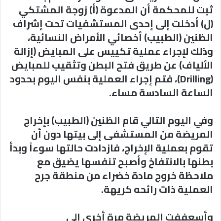
ثبت للمحكمة أن المدعوة (أ) زوجة المشتكي
(ل) أدخلت إلى إحدى المستشفيات تحت إشراف
الظنين (الطبيب) أخصائي الأمراض النسائية،
وذلك لإجراء عملية تكييس على المبايض (إزالة
الألياف) عن طريق فتح البطن وتثقيب للمبايض
(Drilling)، فتم إجراء العملية بنفس اليوم بحدود
الساعة السادسة مساء.
وفي اليوم التالي قام الظنين (الطبيب) بإخراج
المريضة من المستشفى إلى بيتها دون أن
تقوم بعملية الإخراج، فازدادت حالتها سوءاً وبدأ
بطنها بالانتفاخ وأصبح تنفسها يضيق مع
ملاحظة خروج مادة خضراء من منطقة جرح
العملية ذات رائحه كريهة.
وأسعففت المريضة مرة أخرى إلى