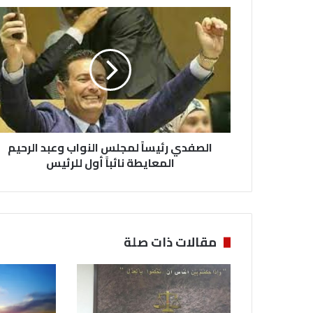
الصفدي
رئيساً
لمجلس
النواب
وعبد
الرحيم
المعايطة
نائباً
أول
للرئيس
الصفدي رئيساً لمجلس النواب وعبد الرحيم
المعايطة نائباً أول للرئيس
مقالات ذات صلة