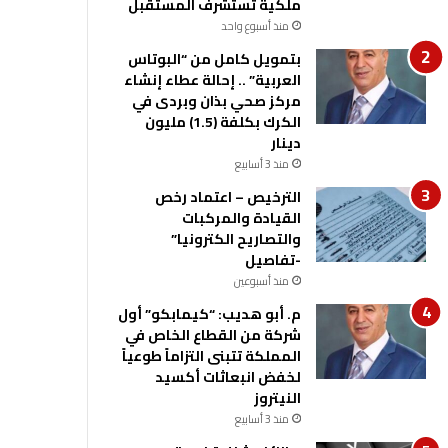
ملكية تستشرف المستقبل
منذ أسبوع واحد
بتمويل كامل من “البوتاس
العربية” .. إحالة عطاء إنشاء
مركز صحي بذان وبردى في
الكرك بكلفة (1.5) مليون
دينار
منذ 3 أسابيع
الترخيص – اعتماد رخص
القيادة والمركبات
والتصاريح الكترونيا”
-تفاصيل
منذ أسبوعين
م. أبو هديب: “كيمابكو” أول
شركة من القطاع الخاص في
المملكة تتبنى التزاماً طوعياً
لخفض انبعاثات أكسيد
النيتروز
منذ 3 أسابيع