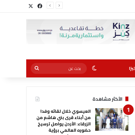
‫X
فيسبوك
الوضع المظلم
بحث
رًا
عن
الأكثر مشاهدة
العيسوي خلال لقائه وفدا
من أبناء قرى بني هاشم من
الزرقاء: الأردن يواصل ترسيخ
حضوره العالمي برؤية