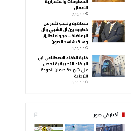
المعلومات واستمرارية
الأعمال
منذ يومين
مصاهرة ونسب تثمر عن
خطوبة بين آل الشبلي وآل
الرماضنة… مبروك لطارق
وهبة (شاهد الصور)
منذ يومين
كلية الذكاء الاصطناعي في
البلقاء التطبيقية تحصل
على شهادة ضمان الجودة
الأردنية
منذ يومين
أخبار في صور