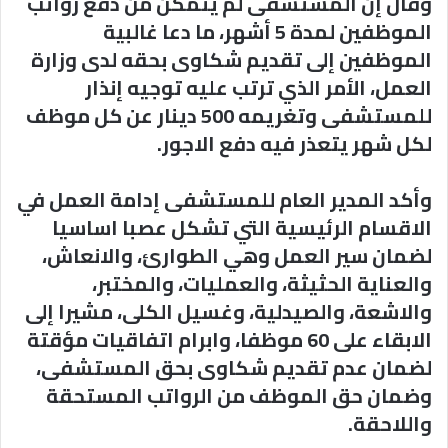
وقال إن المستشفى لم يتمكن من دفع رواتب
الموظفين لمدة 5 أشهر، ما دعا غالبية
الموظفين إلى تقديم شكاوى بحقه لدى وزارة
العمل، الأمر الذي ترتب عليه توجيه إنذار
للمستشفى وتغريمه 500 دينار عن كل موظف
لكل شهر يتعذر فيه دفع الاجور.
وأكد المدير العام للمستشفى إدامة العمل في
الاقسام الرئيسية التي تشكل عصبا اساسيا
لضمان سير العمل وهي الطوارئ، والانعاش،
والعناية الحثيثة، والعمليات، والمختبر،
والاشعة، والصيدلية، وغسيل الكلى، مشيرا إلى
الابقاء على 60 موظفا، وابرام اتفاقيات مؤقتة
لضمان عدم تقديم شكاوى بحق المستشفى،
وضمان حق الموظف من الرواتب المستحقة
واللاحقة.