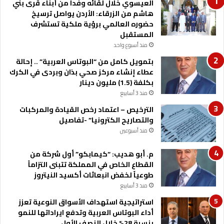
العيسوي خلال لقائه وفدا من أبناء قرى بني
هاشم من الزرقاء: الأردن يواصل ترسيخ
حضوره العالمي برؤية ملكية تستشرف
المستقبل
منذ أسبوع واحد
بتمويل كامل من “البوتاس العربية” .. إحالة
عطاء إنشاء مركز صحي بذان وبردى في الكرك
بكلفة (1.5) مليون دينار
منذ 3 أسابيع
الترخيص – اعتماد رخص القيادة والمركبات
والتصاريح الكترونيا” -تفاصيل
منذ أسبوعين
م. أبو هديب: “كيمابكو” أول شركة من
القطاع الخاص في المملكة تتبنى التزاماً
طوعياً لخفض انبعاثات أكسيد النيتروز
منذ 3 أسابيع
استراتيجية استهداف الأسواق النوعية تعزز
أداء البوتاس العربية وتدفع ايراداتها للنمو
بنسبة 28% خلال النصف الأول