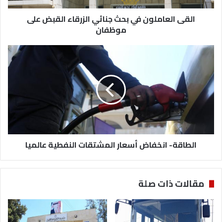
موظفان
القى العاملون في بحث جنائي الزرقاء القبض على
موظفان
الطاقة-
انخفاض
أسعار
المشتقات
النفطية
عالميا
الطاقة- انخفاض أسعار المشتقات النفطية عالميا
مقالات ذات صلة