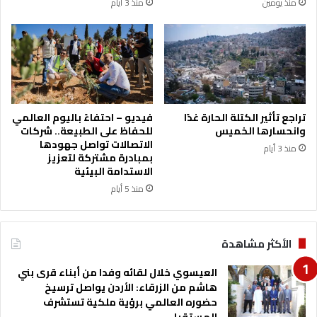
منذ يومين
منذ 3 أيام
تراجع تأثير الكتلة الحارة غدًا
فيديو – احتفاءً باليوم العالمي
وانحسارها الخميس
للحفاظ على الطبيعة.. شركات
الاتصالات تواصل جهودها
منذ 3 أيام
بمبادرة مشتركة لتعزيز
الاستدامة البيئية
منذ 5 أيام
الأكثر مشاهدة
العيسوي خلال لقائه وفدا من أبناء قرى بني
هاشم من الزرقاء: الأردن يواصل ترسيخ
حضوره العالمي برؤية ملكية تستشرف
المستقبل