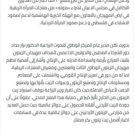
وخلال الإفتتاح اعلن الفايز عن تبرع بمبلغ ٢٠ الف دينار من صندوق
التكافل في مجلس الاعيان لشراء «مونه» من منتجات المرآة الريفية
في ارض المهرجان بالتعاون مع الهيئة الخيرية الهاشمية لدعم لصمود
الاشقاء في فلسطين و دعم صمود المرآة الاردنية.
بدوره، ثمّن مدير عام المركز الوطني للبحوث الزراعية الدكتور نزار حداد
دور الشركاء المحليين والدوليين الداعمين لأهداف مهرجان الزيتون
بتثبيت المزارع بأرضه واستدامة قدرته على الإنتاج، وأشار إلى أهمية تنظيم
مهرجان الزيتون الوطني الثالث والعشرين ومعرض المنتجات الريفية،
لما له من دور في تعزيز الإنتاج القومي، وااشتملت على المعاصر
ومستلزمات الإنتاج وتصنيع الزيتون وعبوات الزيت بأنواعها وتصنيع
الجفت لأغراض التدفئة،حيث كان لقرار وزير الزراعة بوقف استيراد زيت
الزيتون من الخارج تأثيرٌ كبيرٌ في حماية هذا المنتج المحلي، علاوةً على أن
جودة الزيت الأردني أهّلته للحصول على جوائز عالمية؛ حيث حصل العديد
من مزارعي الزيتون الأردنيين على جوائز عالمية عدة في مسابقات
اختيار أفضل زيت زيتون بكر ممتاز.