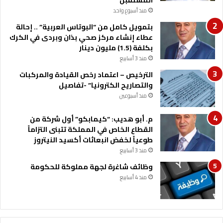
منذ أسبوع واحد
بتمويل كامل من “البوتاس العربية” .. إحالة
عطاء إنشاء مركز صحي بذان وبردى في الكرك
بكلفة (1.5) مليون دينار
منذ 3 أسابيع
الترخيص – اعتماد رخص القيادة والمركبات
والتصاريح الكترونيا” -تفاصيل
منذ أسبوعين
م. أبو هديب: “كيمابكو” أول شركة من
القطاع الخاص في المملكة تتبنى التزاماً
طوعياً لخفض انبعاثات أكسيد النيتروز
منذ 3 أسابيع
وظائف شاغرة لجهة مملوكة للحكومة
منذ 4 أسابيع