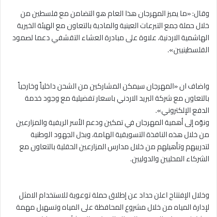
وقال: «ما يميز المهرجان هذا العام هو التضامن مع فلسطين من
خلال حملة جمع التبرعات العينية والمادية بالتعاون مع الهيئة الخيرية
الهاشمية الاردنية، علاوة على مبادرة العشاء التقشفي دعما لصمود
الفلسطينيين».
واضاف ان «المهرجان سيمكن المشاركين من الشحن داخلياً وخارجياً
بالتعاون مع شركة البريد الاردني باسعار تفضيلية مع وجود خدمة
الدفع الإلكتروني».
ونوّه إلى أهمية المهرجان في تمكين ودعم الأسر الريفية والمزارعين
من خلال هذه النافذة التسويقية الهامة، وبذل الجهود الوطنية
لتدريبهم وتأهيلهم من خلال مدارس المزارعين الحقلية بالتعاون مع
الشركاء المحليين والدوليين.
وخلال الإفتتاح اعلن حداد عن إطلاق حملة توعوية للاستخدام الامثل
لإدارة المياه من خلال مشروع المحافظة على المياه وتسهيل مهمة