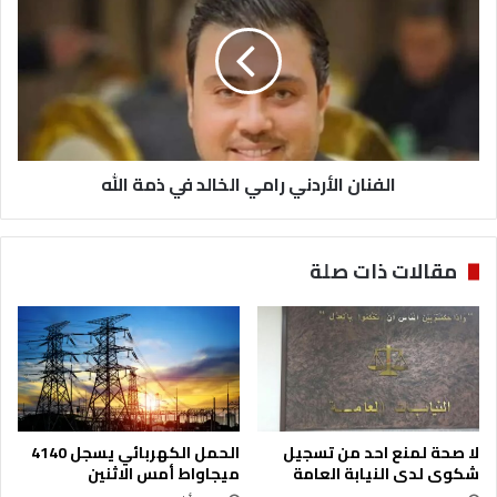
رامي
الخالد
في
ذمة
الله
الفنان الأردني رامي الخالد في ذمة الله
مقالات ذات صلة
لا صحة لمنع احد من تسجيل
الحمل الكهربائي يسجل 4140
شكوى لدى النيابة العامة
ميجاواط أمس الاثنين