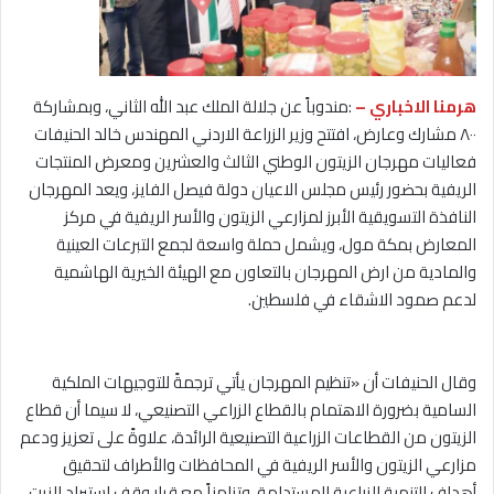
هرمنا الاخباري –
:مندوباً عن جلالة الملك عبد الله الثاني، وبمشاركة
٨٠٠ مشارك وعارض، افتتح وزير الزراعة الاردني المهندس خالد الحنيفات
فعاليات مهرجان الزيتون الوطني الثالث والعشرين ومعرض المنتجات
الريفية بحضور رئيس مجلس الاعيان دولة فيصل الفايز، ويعد المهرجان
النافذة التسويقية الأبرز لمزارعي الزيتون والأسر الريفية في مركز
المعارض بمكة مول، ويشمل حملة واسعة لجمع التبرعات العينية
والمادية من ارض المهرجان بالتعاون مع الهيئة الخيرية الهاشمية
لدعم صمود الاشقاء في فلسطين.
وقال الحنيفات أن «تنظيم المهرجان يأتي ترجمةً للتوجيهات الملكية
السامية بضرورة الاهتمام بالقطاع الزراعي التصنيعي، لا سيما أن قطاع
الزيتون من القطاعات الزراعية التصنيعية الرائدة، علاوةً على تعزيز ودعم
مزارعي الزيتون والأسر الريفية في المحافظات والأطراف لتحقيق
أهداف التنمية الزراعية المستدامة، وتزامناً مع قرار وقف استيراد الزيت