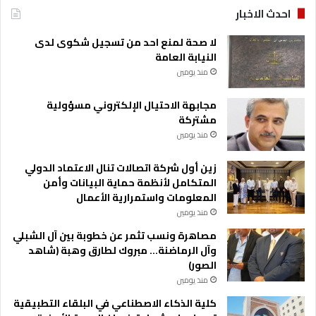
احدث الاخبار
لا صحة لمنع احد من تسجيل شكوى لدى
النيابة العامة
منذ يومين
مجابهة الاحتيال الإلكتروني مسؤولية
مشتركة
منذ يومين
زين أول شركة اتصالات تنال الاعتماد الدولي
المتكامل لأنظمة حماية البيانات وأمن
المعلومات واستمرارية الأعمال
منذ يومين
مصاهرة ونسب تثمر عن خطوبة بين آل الشبلي
وآل الرماضنة… مبروك لطارق وهبة (شاهد
الصور)
منذ يومين
كلية الذكاء الاصطناعي في البلقاء التطبيقية