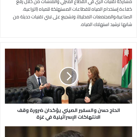
مشاركة تقنيات الري في القطاع المنزلي والمنشآت من خلال رفع
كفاءة إستخدام المياه للقطاعات المستهلكة للمياه (الزراعية،
الصناعية،والمجتمعات المحلية)، وتشجيع على تبني تقنيات حديثة من
شانها ترشيد استهلاك المياه.
الحاج
حسن
والسفير
الصيني
يؤكدان
ضرورة
وقف
الانتهاكات
الإسرائيلية
في
الحاج حسن والسفير الصيني يؤكدان ضرورة وقف
غزة
الانتهاكات الإسرائيلية في غزة
الفنان
الأردني