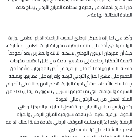
من الخارج للحفاظ على قدرة واستدامة المزارع الأردني بإنتاج هذه
المادة الغذائية الهامة».
وأكد على اعتزازه بالمركز الوطني للبحوث الزراعية؛ الذراع العلمي لوزارة
الزراعة والذي أخذ على عاتقه توظيف مخرجات البحث العلمي بمشاركة،
حيث أن مهرجان الزيتون الوطني بنسخته الثالثه والعشرين يعد أنموذجاً
لترجمة الأفكار الإبداعية إلى مشاريع ريادية من خلال توظيف مخرجات
حاضنة الابتكار وريادة الأعمال الزراعية في أرض المهرجان، وتأكيداً من
الجميع على عشق المزارع الأردني لأرضه وإصراره على عمارتها وتعلقه
بإرث الآباء والأجداد، حيث أن تجربة الوزارة بتنظيم المهرجانات في الأعوام
السابقة والنجاحات التي تم تحقيقها تشير إلى تسويق ما يقارب ٢٥٪ من
المنتج المحلي من زيت الزيتون عالي الجودة.
وثمن رئيس مجلس الاعيان دولة فيصل الفايز دور المركز الوطني
للبحوث الزراعية تنظيم اكبر نافذه تسويقية للمزارع الاردني والمراة
الريفية واكد اعتزازه بصلابة الموقف الاردني بقيادة جلالة الملك الداعم
لصمود الاشقاء على تراب فلسطين.