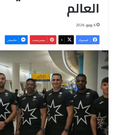
العالم
6 يونيو، 2026
فيسبوك
‫X
بينتيريست
ماسنجر