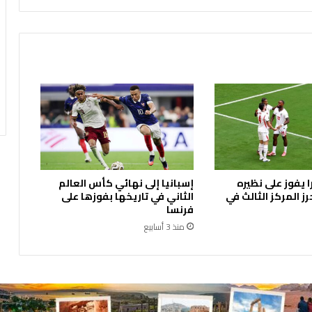
أ
ه
م
ي
ة
ت
ع
ز
ي
ز
ا
ل
ا يفوز على نظيره
إسبانيا إلى نهائي كأس العالم
ت
ز المركز الثالث في
الثاني في تاريخها بفوزها على
ع
فرنسا
ا
منذ 3 أسابيع
و
ن
ا
ل
ت
ج