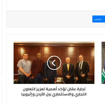
ماسنجر
ت
ج
ا
ر
ة
ع
مّ
ا
ن
تجارة عمّان تؤكد أهمية تعزيز التعاون
ت
ؤ
التجاري والاستثماري بين الأردن وإثيوبيا
ك
د