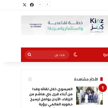
‫X
فيسبوك
الوضع المظلم
بحث
رًا
عن
الأكثر مشاهدة
العيسوي خلال لقائه وفدا
من أبناء قرى بني هاشم من
الزرقاء: الأردن يواصل ترسيخ
حضوره العالمي برؤية