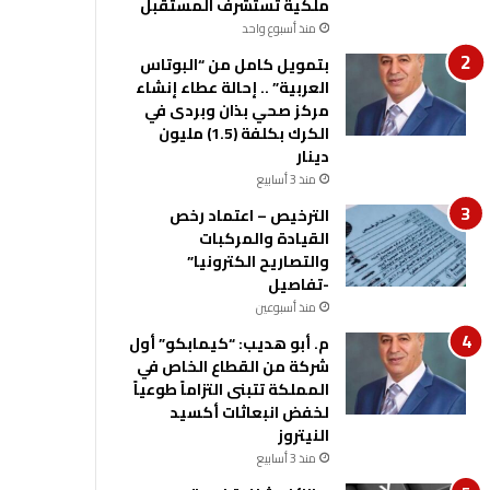
ملكية تستشرف المستقبل
منذ أسبوع واحد
بتمويل كامل من “البوتاس
العربية” .. إحالة عطاء إنشاء
مركز صحي بذان وبردى في
الكرك بكلفة (1.5) مليون
دينار
منذ 3 أسابيع
الترخيص – اعتماد رخص
القيادة والمركبات
والتصاريح الكترونيا”
-تفاصيل
منذ أسبوعين
م. أبو هديب: “كيمابكو” أول
شركة من القطاع الخاص في
المملكة تتبنى التزاماً طوعياً
لخفض انبعاثات أكسيد
النيتروز
منذ 3 أسابيع