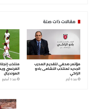
ل
ح
س
ي
مقالات ذات صلة
ن
ي
ت
س
ل
م
ج
ا
مؤتمر صحفي لتقديم المدرب
منتخب إنجلتر
ئ
الجديد لمنتخب النشامى بادو
الفرنسي ويحر
ز
الزاكي
المونديال
ة
منذ 6 أيام
منذ 3 أسابيع
"
ا
ل
ك
و
ن