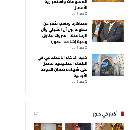
المعلومات واستمرارية
الأعمال
منذ 3 أيام
مصاهرة ونسب تثمر عن
خطوبة بين آل الشبلي وآل
الرماضنة… مبروك لطارق
وهبة (شاهد الصور)
منذ 3 أيام
كلية الذكاء الاصطناعي في
البلقاء التطبيقية تحصل
على شهادة ضمان الجودة
الأردنية
منذ 3 أيام
أخبار في صور