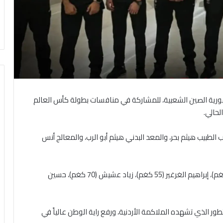
هورية الصين الشعبية، للمشاركة في منافسات بطولة كأس العالم
ب الطبيب هيثم بحر، والمعد البدني هيثم أبو الرب، والمعالج أنس
ويمثل الأردن في البطولة اللاعبون: حذيفة عشيش (50 كغم)، إبراهيم الغرغير (55 كغم)، زياد عشيش (70 كغم)، حسين
ور الذي تشهده الملاكمة الأردنية، ورفع راية الوطن عالياً في