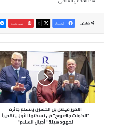
هذا المحفل العالمي.
شاركها
فيسبوك
‫X
بينتيريست
ا
ل
أ
م
ي
ر
ف
ي
ص
الأمير فيصل بن الحسين يتسلم جائزة
ل
ب
"الكونت جاك روج" في نسختها الأولى تقديراً
ن
لجهود هيئة "أجيال السلام"
ا