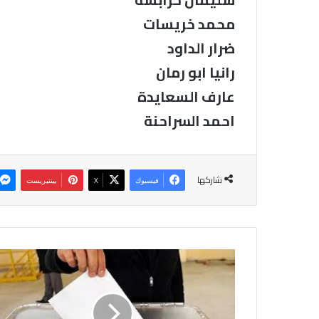
محمد خريسات
ضرار الداود
رانيا ابو رمان
عارف السعايدة
احمد السراحنة
شاركها
فيسبوك
‫X
بينتيريست
النتائج
الاولية
للفائزين
بالدوائر
المحلية