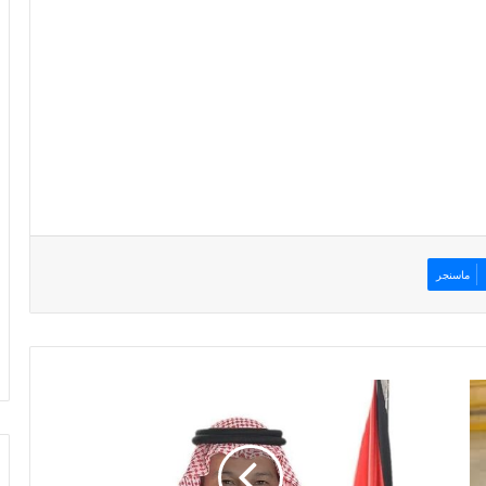
ماسنجر
البرارشه
-الختاتنه
يباركون
لابنهم
الدكتور