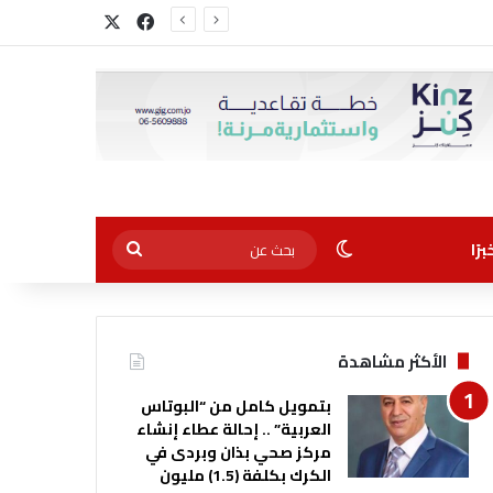
‫X
فيسبوك
الوضع المظلم
بحث
رًا
عن
الأكثر مشاهدة
بتمويل كامل من “البوتاس
العربية” .. إحالة عطاء إنشاء
مركز صحي بذان وبردى في
الكرك بكلفة (1.5) مليون