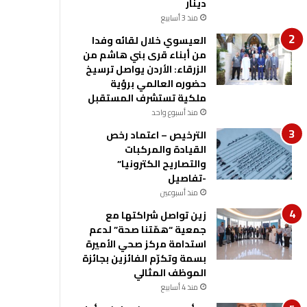
دينار
منذ 3 أسابيع
العيسوي خلال لقائه وفدا
من أبناء قرى بني هاشم من
الزرقاء: الأردن يواصل ترسيخ
حضوره العالمي برؤية
ملكية تستشرف المستقبل
منذ أسبوع واحد
الترخيص – اعتماد رخص
القيادة والمركبات
والتصاريح الكترونيا”
-تفاصيل
منذ أسبوعين
زين تواصل شراكتها مع
جمعية “همّتنا صحة” لدعم
استدامة مركز صحي الأميرة
بسمة وتكرّم الفائزين بجائزة
الموظف المثالي
منذ 4 أسابيع