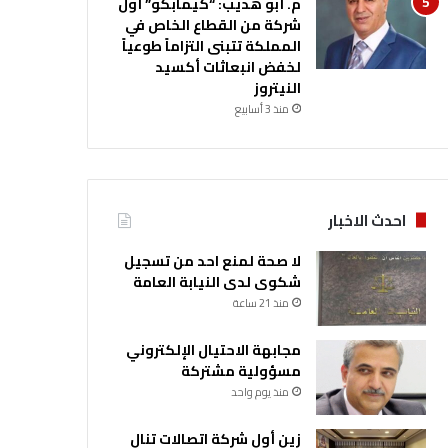
م. أبو هديب: “كيمابكو” أول
شركة من القطاع الخاص في
المملكة تتبنى التزاماً طوعياً
لخفض انبعاثات أكسيد
النيتروز
منذ 3 أسابيع
احدث الاخبار
لا صحة لمنع احد من تسجيل
شكوى لدى النيابة العامة
منذ 21 ساعة
مجابهة الاحتيال الإلكتروني
مسؤولية مشتركة
منذ يوم واحد
زين أول شركة اتصالات تنال