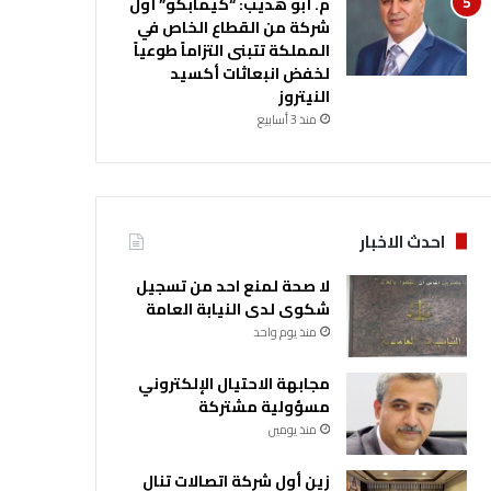
م. أبو هديب: “كيمابكو” أول
شركة من القطاع الخاص في
المملكة تتبنى التزاماً طوعياً
لخفض انبعاثات أكسيد
النيتروز
منذ 3 أسابيع
احدث الاخبار
لا صحة لمنع احد من تسجيل
شكوى لدى النيابة العامة
منذ يوم واحد
مجابهة الاحتيال الإلكتروني
مسؤولية مشتركة
منذ يومين
زين أول شركة اتصالات تنال