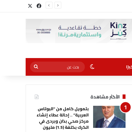
‫X
فيسبوك
الوضع المظلم
بحث
رًا
عن
الأكثر مشاهدة
بتمويل كامل من “البوتاس
العربية” .. إحالة عطاء إنشاء
مركز صحي بذان وبردى في
الكرك بكلفة (1.5) مليون