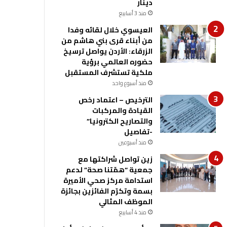
دينار
منذ 3 أسابيع
العيسوي خلال لقائه وفدا
من أبناء قرى بني هاشم من
الزرقاء: الأردن يواصل ترسيخ
حضوره العالمي برؤية
ملكية تستشرف المستقبل
منذ أسبوع واحد
الترخيص – اعتماد رخص
القيادة والمركبات
والتصاريح الكترونيا”
-تفاصيل
منذ أسبوعين
زين تواصل شراكتها مع
جمعية “همّتنا صحة” لدعم
استدامة مركز صحي الأميرة
بسمة وتكرّم الفائزين بجائزة
الموظف المثالي
منذ 4 أسابيع