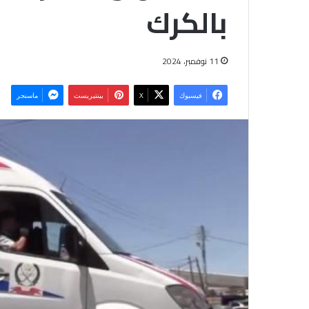
بالكرك
11 نوفمبر، 2024
فيسبوك
‫X
بينتيريست
ماسنجر