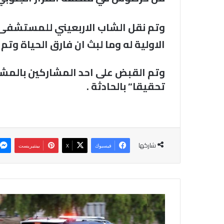
وتم نقل الشاب الاربعيني للمستشفى 
الاولية له وما لبث ان فارق الحياة وتم
وتم القبض على احد المشاركين بالمشا
تحقيقا” بالحادثة .
شاركها
فيسبوك
‫X
بينتيريست
عشريني
يطلق
23