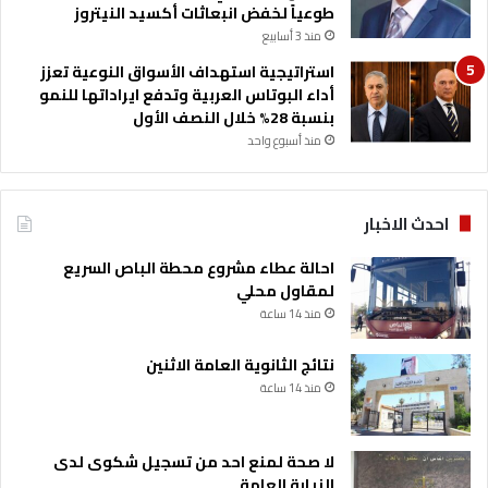
طوعياً لخفض انبعاثات أكسيد النيتروز
منذ 3 أسابيع
استراتيجية استهداف الأسواق النوعية تعزز
أداء البوتاس العربية وتدفع ايراداتها للنمو
بنسبة 28% خلال النصف الأول
منذ أسبوع واحد
احدث الاخبار
احالة عطاء مشروع محطة الباص السريع
لمقاول محلي
منذ 14 ساعة
نتائج الثانوية العامة الاثنين
منذ 14 ساعة
لا صحة لمنع احد من تسجيل شكوى لدى
النيابة العامة