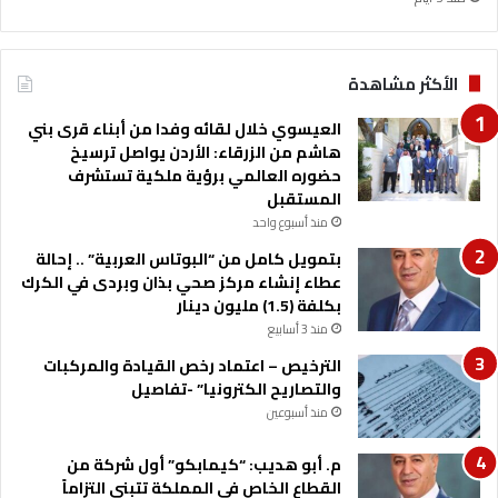
الأكثر مشاهدة
العيسوي خلال لقائه وفدا من أبناء قرى بني
هاشم من الزرقاء: الأردن يواصل ترسيخ
حضوره العالمي برؤية ملكية تستشرف
المستقبل
منذ أسبوع واحد
بتمويل كامل من “البوتاس العربية” .. إحالة
عطاء إنشاء مركز صحي بذان وبردى في الكرك
بكلفة (1.5) مليون دينار
منذ 3 أسابيع
الترخيص – اعتماد رخص القيادة والمركبات
والتصاريح الكترونيا” -تفاصيل
منذ أسبوعين
م. أبو هديب: “كيمابكو” أول شركة من
القطاع الخاص في المملكة تتبنى التزاماً