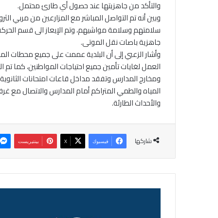
والتأكد من جاهزيتها عند حصول أي طارئ محتمل.
وبين أنه تم التواصل المباشر مع المزارعين من مربي الثر
سلامتهم وسلامة مواشيهم، وتم الإيعاز الى قسم الحركة في 
جاهزية باصات نقل الموتى.
وأشار الزعبي إلى أن البلدية عممت على جميع محطات المح
العمل لغايات تأمين جميع احتياجات المواطنين، كما تم 
ومخارج المدارس وتفقد مداخل قاعات امتحانات الثانوية 
المياه والطمي المتراكم أمام المدارس والاتصال مع غرفة 
والأحداث الطارئة.
شاركها
فيسبوك
‫X
بينتيريست
ص
ا
د