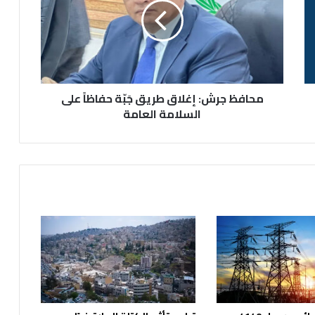
ف
ظ
ج
ر
ش
:
محافظ جرش: إغلاق طريق جَبّة حفاظاً على
إ
غ
السلامة العامة
ل
ا
ق
ط
ر
ي
ق
جَ
بّ
ة
ح
ف
ا