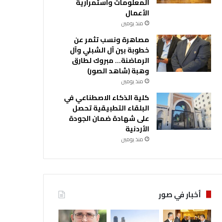
المعلومات واستمرارية
الأعمال
منذ يومين
مصاهرة ونسب تثمر عن
خطوبة بين آل الشبلي وآل
الرماضنة… مبروك لطارق
وهبة (شاهد الصور)
منذ يومين
كلية الذكاء الاصطناعي في
البلقاء التطبيقية تحصل
على شهادة ضمان الجودة
الأردنية
منذ يومين
أخبار في صور