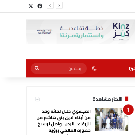
‫X
فيسبوك
الوضع المظلم
بحث
رًا
عن
الأكثر مشاهدة
العيسوي خلال لقائه وفدا
من أبناء قرى بني هاشم من
الزرقاء: الأردن يواصل ترسيخ
حضوره العالمي برؤية