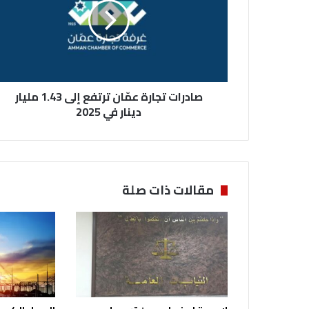
ر
ا
ت
ت
ج
ا
صادرات تجارة عمّان ترتفع إلى 1.43 مليار
ر
ة
دينار في 2025
ع
مّ
ا
ن
ت
مقالات ذات صلة
ر
ت
ف
ع
إ
ل
ى
1