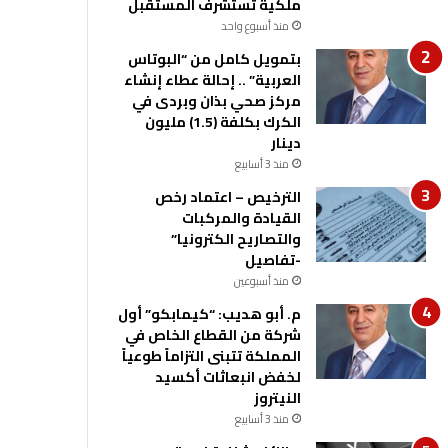
ملكية تستشرف المستقبل
منذ أسبوع واحد
بتمويل كامل من “البوتاس
العربية” .. إحالة عطاء إنشاء
مركز صحي بذان وبردى في
الكرك بكلفة (1.5) مليون
دينار
منذ 3 أسابيع
الترخيص – اعتماد رخص
القيادة والمركبات
والتصاريح الكترونيا”
-تفاصيل
منذ أسبوعين
م. أبو هديب: “كيمابكو” أول
شركة من القطاع الخاص في
المملكة تتبنى التزاماً طوعياً
لخفض انبعاثات أكسيد
النيتروز
منذ 3 أسابيع