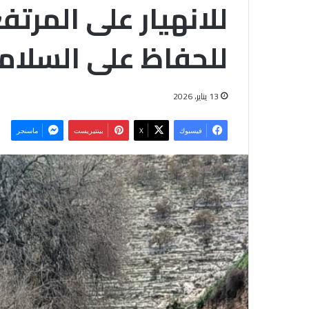
للانهيار على المرت
للحفاظ على السلام
13 يناير، 2026
فيسبوك
‫X
بينتيريست
ماسنجر