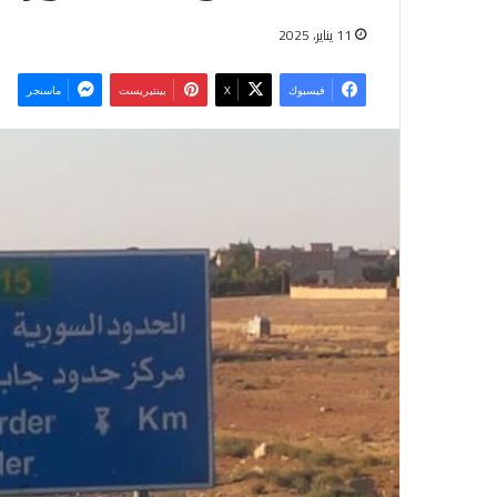
11 يناير، 2025
فيسبوك
‫X
بينتيريست
ماسنجر