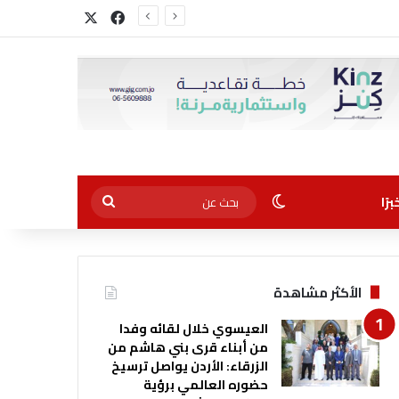
‫X
فيسبوك
أجل التوظيف”
الوضع المظلم
بحث
رًا
عن
الأكثر مشاهدة
العيسوي خلال لقائه وفدا
من أبناء قرى بني هاشم من
الزرقاء: الأردن يواصل ترسيخ
حضوره العالمي برؤية