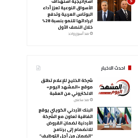
استراتيجية استهداف
الأسواق النوعية تعزز أداء
البوتاس العربية وتدفع
ايراداتها للنمو بنسبة 28%
خلال النصف الأول
منذ أسبوع واحد
احدث الاخبار
شركة الخليج للإعلام تطلق
موقع «المشهد اليوم»
الالكتروني من العقبة
منذ ساعتين
البنك الأردني الكويتي يوقع
اتفاقية تعاون مع الشركة
الأردنية لضمان القروض
للانضمام إلى برنامج
“الضمان من أجل التوظيف”