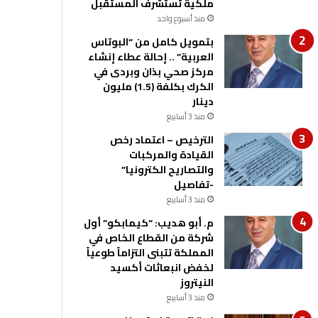
ملكية تستشرف المستقبل
منذ أسبوع واحد
بتمويل كامل من “البوتاس
العربية” .. إحالة عطاء إنشاء
مركز صحي بذان وبردى في
الكرك بكلفة (1.5) مليون
دينار
منذ 3 أسابيع
الترخيص – اعتماد رخص
القيادة والمركبات
والتصاريح الكترونيا”
-تفاصيل
منذ 3 أسابيع
م. أبو هديب: “كيمابكو” أول
شركة من القطاع الخاص في
المملكة تتبنى التزاماً طوعياً
لخفض انبعاثات أكسيد
النيتروز
منذ 3 أسابيع