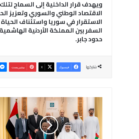
ويهدف قرار الداخلية إلى السماح لتلك
الاقتصاد الوطني والسوري وتعزيز الحر
الاستقرار في سوريا واستئناف الحياة
السفر بين المملكة الأردنية الهاشمية
حدود جابر.
شاركها
فيسبوك
‫X
بينتيريست
اتفاقية
لتعزيز
التعاون
بين
غرفتي
تجارة
عمان