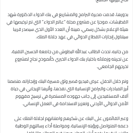
‏بدورها، قدمت مديرة البرامج والمشاريع في بنك الدواء الدكتورة شهد
القطيشات، موجزا عن مشروع مجلة “عالم الدواء” التي تم ترخيصها في
هيئة الإعلام بشكل رسمي، مبينة أن العدد الأول الذي سيصدر قريبا
سيتناول إنجازات القطاع الدوائي في عهد جلالة الملك.
‏من جانبه، تحدث الطالب عبدالله البطوش من جامعة الحسين التقنية،
عن تجربته وزملائه باختيار بنك الدواء الخيري كأنموذج نجاح لمشروع
تخرجهم الجامعي.
‏وتم خلال الحفل، عرض فيديو قصير وثق مسيرة البنك وإنجازاته، متضمنا
أبرز المبادرات والبرامج الإنسانية التي نفذها، وأثرها الإيجابي في حياة
آلاف المستفيدين، إلى جانب جهوده المستمرة في ترسيخ مفهوم
الأمن الدوائي الأردني وتعزيز الاستدامة في العمل الإنساني.
‏وعبر القائمون على البنك عن شكرهم وامتنانهم لجلالة الملك على
دعمه المتواصل ورؤيته الإنسانية، ومواصلة أداء رسالتهم الوطنية