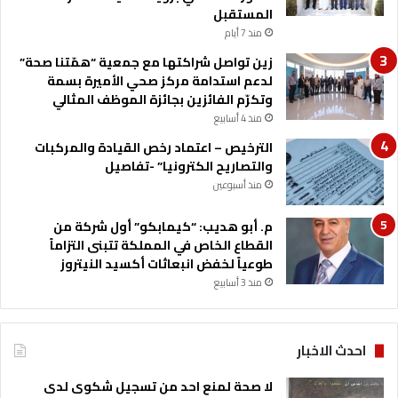
ا
المستقبل
ل
منذ 7 أيام
خ
زين تواصل شراكتها مع جمعية “همّتنا صحة”
ي
لدعم استدامة مركز صحي الأميرة بسمة
ر
وتكرّم الفائزين بجائزة الموظف المثالي
ي
ب
منذ 4 أسابيع
م
الترخيص – اعتماد رخص القيادة والمركبات
ن
والتصاريح الكترونيا” -تفاصيل
ا
منذ أسبوعين
س
ب
م. أبو هديب: “كيمابكو” أول شركة من
ة
القطاع الخاص في المملكة تتبنى التزاماً
ع
طوعياً لخفض انبعاثات أكسيد النيتروز
ي
منذ 3 أسابيع
د
ا
ل
أ
احدث الاخبار
ض
ح
لا صحة لمنع احد من تسجيل شكوى لدى
ى