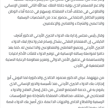
والدعم المستمر الذي يوليه جلالة الملك عبدالله الثاني للعمل الإنساني
والتطوعي في مختلف أنحاء المملكة، ويسهم في خدمة أبناء الوطن
وتعزيز التكافل الاجتماعي بحضور عدد من الشخصيات الرسمية
والداعمين والشركاء والفنانين والإعلاميين.
‏وقال رئيس مجلس إدارة بنك الدواء الخيري الأردني الدكتور أشرف
الكيلاني، إن الاهتمام الملكي يشكل وسام فخر واعتزاز لبنك الدواء
الخيري الأردني وجميع العاملين والمتطوعين والداعمين له، كما يعد
حافزا لمواصلة رسالته الإنسانية في توفير الدواء للفئات الأكثر احتياجا
والمساهمة في تحقيق الأمن الدوائي وتعزيز منظومة الرعاية الصحية
المجتمعية في الأردن.
‏من جهتهما، عرض الدكتور محمود الخالدي والدكتورة لما البوبلي، أبرز
إنجازات بنك الدواء الخيري الأردني منذ تأسيسه والدور الإنساني الذي
يقوم به في خدمة المجتمع المحلي من خلال إيصال العلاج والدواء
للمحتاجين في مختلف محافظات المملكة بالشراكة مع المؤسسات
الرسمية والقطاع الخاص والجهات الداعمة، حتى أصبح بنك الدواء قصة
نجاح يرويها الجميع.