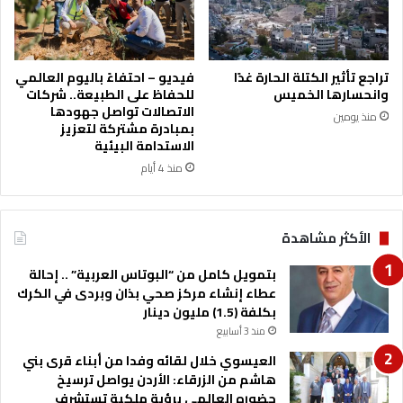
"
ب
ا
ل
تراجع تأثير الكتلة الحارة غدًا
فيديو – احتفاءً باليوم العالمي
ت
وانحسارها الخميس
للحفاظ على الطبيعة.. شركات
ع
الاتصالات تواصل جهودها
منذ يومين
ا
بمبادرة مشتركة لتعزيز
و
الاستدامة البيئية
ن
منذ 4 أيام
م
ع
ب
الأكثر مشاهدة
ن
ك
بتمويل كامل من “البوتاس العربية” .. إحالة
ا
عطاء إنشاء مركز صحي بذان وبردى في الكرك
ل
بكلفة (1.5) مليون دينار
م
منذ 3 أسابيع
ل
ا
العيسوي خلال لقائه وفدا من أبناء قرى بني
ب
هاشم من الزرقاء: الأردن يواصل ترسيخ
س
حضوره العالمي برؤية ملكية تستشرف