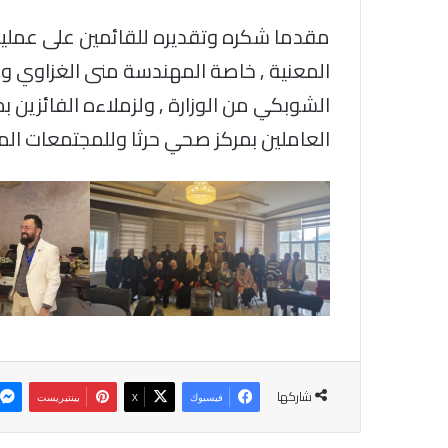
مقدما شكره وتقديره للقائمين على عملية ا
المعنية , خاصة المهندسة منى الغزاوي وزم
الشوبكي من الوزارة , ولزملاءه الفائزين ب
العاملين بمركز صحي حرثا وللمجتمعات الم
شاركها
فيسبوك
‫X
بينتيريست