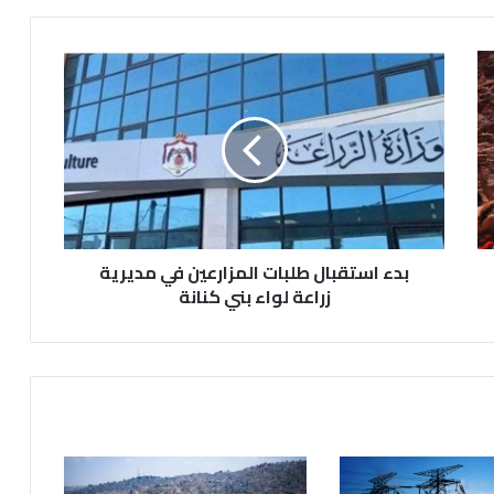
بدء
استقبال
طلبات
المزارعين
في
مديرية
زراعة
لواء
بني
كنانة
بدء استقبال طلبات المزارعين في مديرية
زراعة لواء بني كنانة