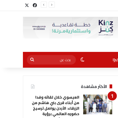
‫X
فيسبوك
الوضع المظلم
بحث
رًا
عن
الأكثر مشاهدة
العيسوي خلال لقائه وفدا
من أبناء قرى بني هاشم من
الزرقاء: الأردن يواصل ترسيخ
حضوره العالمي برؤية