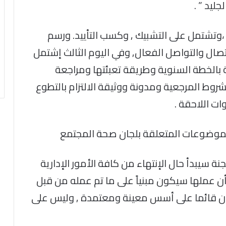
ليد ” .
 اليوم الثاني على٣ جلسات ،وتشتمل على التشبيك , وكسب التأييد. ورسم
ال والتواصل الفعال, وفي اليوم الثالث إشتمل
صة بالخطة السنوية وطريقة تعبئتها ومراجعة
روط المرجعية ومدونة ووثيقة الالتزام بالتطوع
ت اللاحقة .
موضوعات المتعلقة بلجان صحة المجتمع
جنة سيبدأ حال الإنتهاء من كافة الأمور الإدارية
أن عملها سيكون مبنياً على ما تم عمله من قبل
كون قائما على أسس معينة ومعتمدة , وليس على