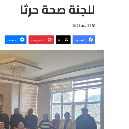
للجنة صحة حرثا
22 يناير، 2025
فيسبوك
‫X
بينتيريست
ماسنجر