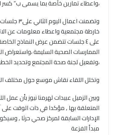
،واعطاء تمارين خآصة بما يسمى ب” كسر الج
وتضمنت اعمال
خارطة مجتمعية واعطاء معلومات عن الاتص
على ٤ جلسات تتضمن عرض النماذج الخا
الممارسات الصحية السليمة ،واستعراض الش
،وتفعيل لجنة صحة المجتمع وتحديد الخطوا
وتخلل اللقاء نقاش موسع حول مختلف ال
وبين الزميل عبيدات لهرمنا نيوز بأن عمل الل
المتعلقة بها , مؤكدا في ذات الوقت على 
الإدارات السابقة لمركز صحي حرثا , وسي
مبدأ الفزعة