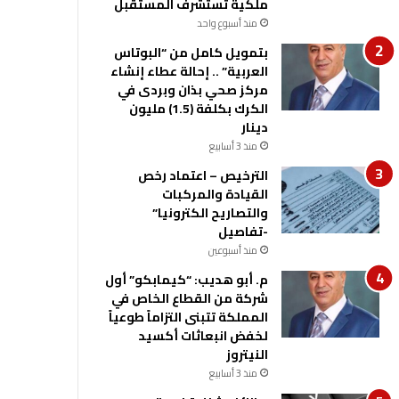
ملكية تستشرف المستقبل
منذ أسبوع واحد
بتمويل كامل من “البوتاس
العربية” .. إحالة عطاء إنشاء
مركز صحي بذان وبردى في
الكرك بكلفة (1.5) مليون
دينار
منذ 3 أسابيع
الترخيص – اعتماد رخص
القيادة والمركبات
والتصاريح الكترونيا”
-تفاصيل
منذ أسبوعين
م. أبو هديب: “كيمابكو” أول
شركة من القطاع الخاص في
المملكة تتبنى التزاماً طوعياً
لخفض انبعاثات أكسيد
النيتروز
منذ 3 أسابيع