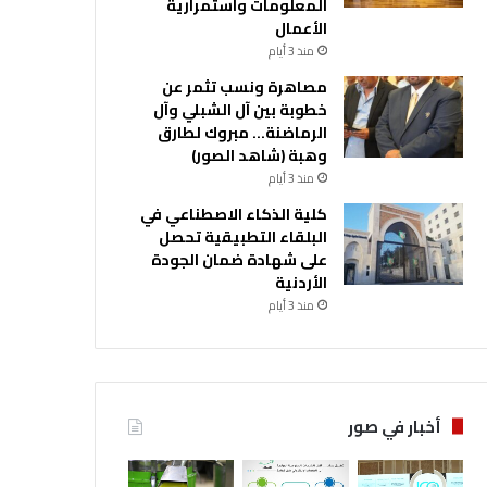
المعلومات واستمرارية
الأعمال
منذ 3 أيام
مصاهرة ونسب تثمر عن
خطوبة بين آل الشبلي وآل
الرماضنة… مبروك لطارق
وهبة (شاهد الصور)
منذ 3 أيام
كلية الذكاء الاصطناعي في
البلقاء التطبيقية تحصل
على شهادة ضمان الجودة
الأردنية
منذ 3 أيام
أخبار في صور