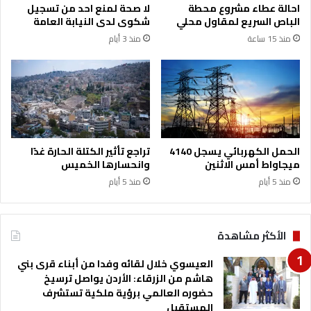
احالة عطاء مشروع محطة
لا صحة لمنع احد من تسجيل
ي
.
الباص السريع لمقاول محلي
شكوى لدى النيابة العامة
ة
ا
منذ 15 ساعة
منذ 3 أيام
و
ل
ج
ع
ا
ي
م
س
ع
و
ة
ي
ج
ي
د
ل
الحمل الكهربائي يسجل 4140
تراجع تأثير الكتلة الحارة غدًا
ا
ت
ميجاواط أمس الاثنين
وانحسارها الخميس
ر
ق
منذ 5 أيام
منذ 5 أيام
ا
ي
م
ت
ق
الأكثر مشاهدة
ا
ع
العيسوي خلال لقائه وفدا من أبناء قرى بني
د
هاشم من الزرقاء: الأردن يواصل ترسيخ
ي
حضوره العالمي برؤية ملكية تستشرف
ن
المستقبل