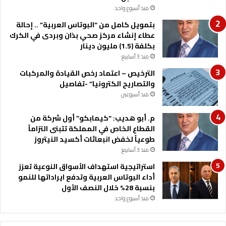
خ
منذ أسبوع واحد
د
بتمويل كامل من “البوتاس العربية” .. إحالة
م
عطاء إنشاء مركز صحي بذان وبردى في الكرك
و
بكلفة (1.5) مليون دينار
ا
منذ 3 أسابيع
ب
م
الترخيص – اعتماد رخص القيادة والمركبات
ع
والتصاريح الكترونيا” -تفاصيل
ي
منذ أسبوعين
ة
ج
م. أبو هديب: “كيمابكو” أول شركة من
ل
القطاع الخاص في المملكة تتبنى التزاماً
ا
طوعياً لخفض انبعاثات أكسيد النيتروز
ل
منذ 3 أسابيع
ة
ا
استراتيجية استهداف الأسواق النوعية تعزز
ل
أداء البوتاس العربية وتدفع ايراداتها للنمو
م
بنسبة 28% خلال النصف الأول
ل
منذ أسبوع واحد
ك
ب