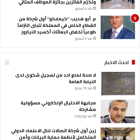
وتكرّم الفائزين بجائزة الموظف المثالي
منذ 4 أسابيع
م. أبو هديب: “كيمابكو” أول شركة من
القطاع الخاص في المملكة تتبنى التزاماً
طوعياً لخفض انبعاثات أكسيد النيتروز
منذ 3 أسابيع
احدث الاخبار
لا صحة لمنع احد من تسجيل شكوى لدى
النيابة العامة
منذ 19 ساعة
مجابهة الاحتيال الإلكتروني مسؤولية
مشتركة
منذ يوم واحد
زين أول شركة اتصالات تنال الاعتماد الدولي
المتكامل لأنظمة حماية البيانات وأمن