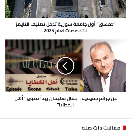
التايمز
للتخصصات
لعام
2025
“دمشق” أول جامعة سورية تدخل تصنيف التايمز
للتخصصات لعام 2025
عن
جرائم
حقيقية
..
جمال
سليمان
يبدأ
تصوير
"أهل
الخطايا"
عن جرائم حقيقية .. جمال سليمان يبدأ تصوير "أهل
الخطايا"
مقالات ذات صلة