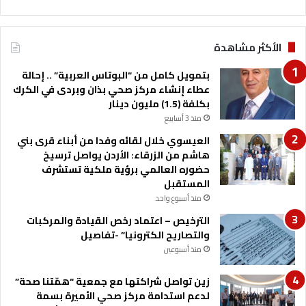
الأكثر مشاهدة
بتمويل كامل من “البوتاس العربية” .. إحالة
عطاء إنشاء مركز صحي بذان وبردى في الكرك
بكلفة (1.5) مليون دينار
منذ 3 أسابيع
العيسوي خلال لقائه وفدا من أبناء قرى بني
هاشم من الزرقاء: الأردن يواصل ترسيخ
حضوره العالمي برؤية ملكية تستشرف
المستقبل
منذ أسبوع واحد
الترخيص – اعتماد رخص القيادة والمركبات
والتصاريح الكترونيا” -تفاصيل
منذ أسبوعين
زين تواصل شراكتها مع جمعية “همّتنا صحة”
لدعم استدامة مركز صحي الأميرة بسمة