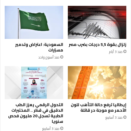
زلزال بقوة 5,5 درجات بضرب مصر
السعودية: اعتراض وتدمير
مسيّرات
منذ 3 أيام
منذ أسبوع واحد
إيطاليا ترفع حالة التأهب للون
التحول الرقمي يعزز الطب
الأحمر مع موجة حر قاتلة
الدقيق في قطر .. المختبرات
الطبية تسجل 20 مليون فحص
منذ 3 أسابيع
سنويا
منذ 3 أسابيع