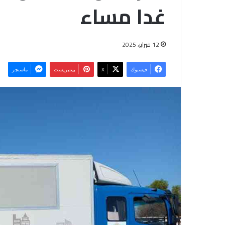
غدا مساء
12 فبراير، 2025
فيسبوك
‫X
بينتيريست
ماسنجر