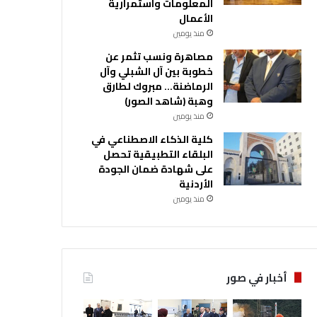
المعلومات واستمرارية
الأعمال
منذ يومين
مصاهرة ونسب تثمر عن
خطوبة بين آل الشبلي وآل
الرماضنة… مبروك لطارق
وهبة (شاهد الصور)
منذ يومين
كلية الذكاء الاصطناعي في
البلقاء التطبيقية تحصل
على شهادة ضمان الجودة
الأردنية
منذ يومين
أخبار في صور