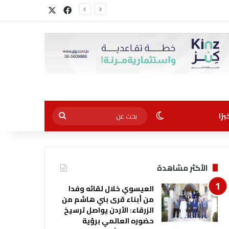
‫X
فيسبوك
الوضع المظلم
بحث
رًا
عن
الأكثر مشاهدة
العيسوي خلال لقائه وفدا
من أبناء قرى بني هاشم من
الزرقاء: الأردن يواصل ترسيخ
حضوره العالمي برؤية