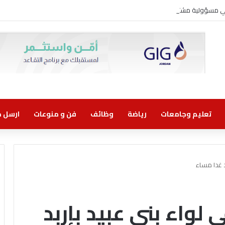
وني مسؤولية مشتركة
تعليم وجامعات
رياضة
وظائف
فن و منوعات
ارسل خب
د غدا مساء
لواء بني عبيد بإربد