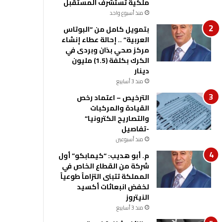
ملكية تستشرف المستقبل
منذ أسبوع واحد
بتمويل كامل من “البوتاس
العربية” .. إحالة عطاء إنشاء
مركز صحي بذان وبردى في
الكرك بكلفة (1.5) مليون
دينار
منذ 3 أسابيع
الترخيص – اعتماد رخص
القيادة والمركبات
والتصاريح الكترونيا”
-تفاصيل
منذ أسبوعين
م. أبو هديب: “كيمابكو” أول
شركة من القطاع الخاص في
المملكة تتبنى التزاماً طوعياً
لخفض انبعاثات أكسيد
النيتروز
منذ 3 أسابيع