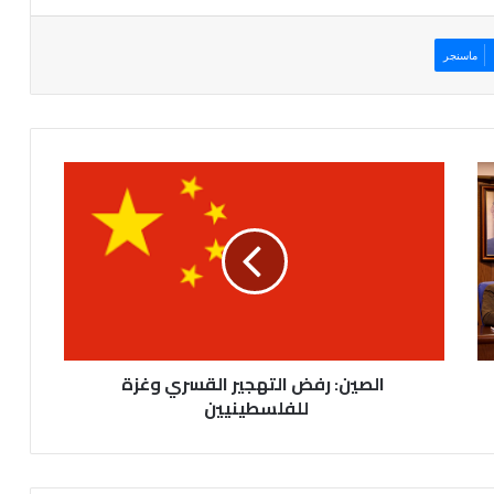
ماسنجر
الصين:
رفض
التهجير
القسري
وغزة
للفلسطينيين
الصين: رفض التهجير القسري وغزة
للفلسطينيين