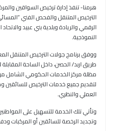
هرمنا- تنفذ إدارة ترخيص السواقين والمر
الترخيص المتنقل والفحص الفني “المسائي” 
الرقمي والريادة وبلدية بني عبيد والاتحاد
النموذجية.
ووفق برنامج جولات الترخيص المتنقل المعل
طريق اربد/ الحصن، داخل الساحة المقابلة ل
مظلة مركز الخدمات الحكومي الشامل من ال
لتقديم جميع خدمات الترخيص للسائقين ومر
العملي والنظري.
وتأتي تلك الخدمة للتسهيل على المواطني
وتجديد الرخصة للسائقين أو المركبات ودف