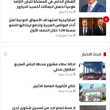
القطاع الخاص في المملكة تتبنى التزاماً
ن
طوعياً لخفض انبعاثات أكسيد النيتروز
ف
منذ 3 أسابيع
ص
ل
استراتيجية استهداف الأسواق النوعية تعزز
ا
أداء البوتاس العربية وتدفع ايراداتها للنمو
ل
بنسبة 28% خلال النصف الأول
ت
منذ أسبوع واحد
ي
ا
ر
احدث الاخبار
احالة عطاء مشروع محطة الباص السريع
لمقاول محلي
منذ 12 ساعة
نتائج الثانوية العامة الاثنين
منذ 12 ساعة
لا صحة لمنع احد من تسجيل شكوى لدى