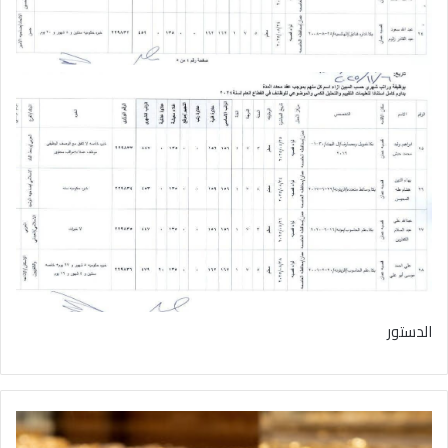
الدستور
8
3