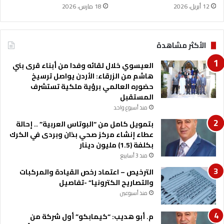
ل
12 أبريل، 2026
18 مارس، 2026
ح
ي
ة
"
الأكثر مشاهدة
ف
ي
العيسوي خلال لقائه وفدا من أبناء قرى بني
ت
هاشم من الزرقاء: الأردن يواصل ترسيخ
ر
حضوره العالمي برؤية ملكية تستشرف
ك
المستقبل
ي
منذ أسبوع واحد
ب
بتمويل كامل من “البوتاس العربية” .. إحالة
م
عطاء إنشاء مركز صحي بذان وبردى في الكرك
ح
بكلفة (1.5) مليون دينار
و
منذ 3 أسابيع
ل
ج
الترخيص – اعتماد رخص القيادة والمركبات
د
والتصاريح الكترونيا” -تفاصيل
ي
منذ أسبوعين
د
د
م. أبو هديب: “كيمابكو” أول شركة من
و