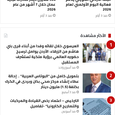
فعالية اليوم الأولمبي لعام
عمان خلال 7 أشهر من عام
2026
2026
منذ 3 أيام
منذ 3 أيام
الأكثر مشاهدة
العيسوي خلال لقائه وفدا من أبناء قرى بني
هاشم من الزرقاء: الأردن يواصل ترسيخ
حضوره العالمي برؤية ملكية تستشرف
المستقبل
منذ أسبوع واحد
بتمويل كامل من “البوتاس العربية” .. إحالة
عطاء إنشاء مركز صحي بذان وبردى في الكرك
بكلفة (1.5) مليون دينار
منذ 3 أسابيع
الترخيص – اعتماد رخص القيادة والمركبات
والتصاريح الكترونيا” -تفاصيل
منذ أسبوعين