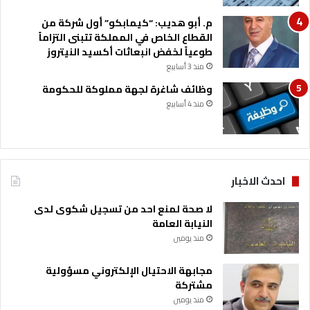
م. أبو هديب: “كيمابكو” أول شركة من
القطاع الخاص في المملكة تتبنى التزاماً
طوعياً لخفض انبعاثات أكسيد النيتروز
منذ 3 أسابيع
وظائف شاغرة لجهة مملوكة للحكومة
منذ 4 أسابيع
احدث الاخبار
لا صحة لمنع احد من تسجيل شكوى لدى
النيابة العامة
منذ يومين
مجابهة الاحتيال الإلكتروني مسؤولية
مشتركة
منذ يومين