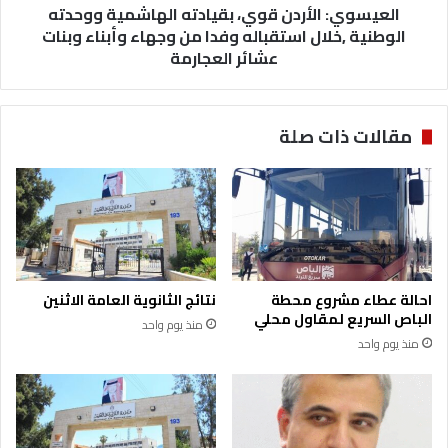
وفدا
العيسوي: الأردن قوي، بقيادته الهاشمية ووحدته
من
الوطنية ,خلال استقباله وفدا من وجهاء وأبناء وبنات
وجهاء
عشائر العجارمة
وأبناء
وبنات
عشائر
مقالات ذات صلة
العجارمة
احالة عطاء مشروع محطة
نتائج الثانوية العامة الاثنين
الباص السريع لمقاول محلي
منذ يوم واحد
منذ يوم واحد