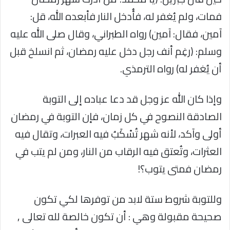
فمات، ولم يُغفر له، فأُدخل النار فأبعده الله، قل:
آمين، فقال: آمين) رواه الطبراني، وقال صلى الله عليه
وسلم: (رغِم أنف رجل دخل عليه رمضان، ثم انسلخ قبل
أن يُغفر له) رواه الترمذي.
وإذا كان الله عز وجل قد دعا عباده إلى التوبة
الصادقة النصوح في كل زمان، فإن التوبة في رمضان
أولى وآكد، لأنه شهر تُسْكَبُ فيه العبرات، وتقال فيه
العثرات، وتُعتق فيه الرقاب من النار، ومن لم يتب في
رمضان فمتى يتوب؟!
وللتوبة شروط ستة لابد من توفرها لكي تكون
صحيحة مقبولة وهي : أن تكون خالصة لله تعالى ,