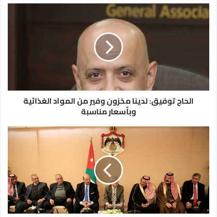
الحاج
توفيق:
لدينا
مخزون
وفير
من
المواد
الغذائية
وبأسعار
مناسبة
الحاج توفيق: لدينا مخزون وفير من المواد الغذائية
وبأسعار مناسبة
العيسوي:
الأردن
قوي،
بقيادته
الهاشمية
ووحدته
الوطنية
,خلال
استقباله