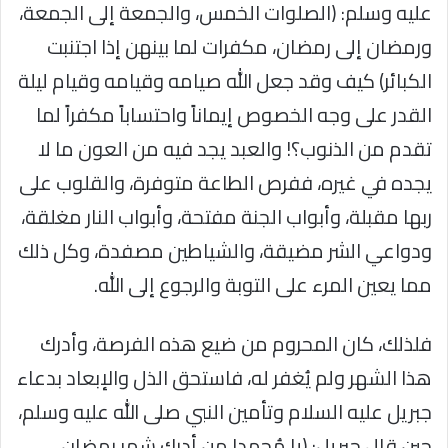
عليه وسلم: (الصلوات الخمس، والجمعة إلى الجمعة،
ورمضان إلى رمضان، مكفرات لما بينهن إذا اجتنبت
الكبائر) كيف وقد جعل الله صيامه وقيامه وقيام ليلة
القدر على وجه الخصوص إيماناً واحتساباً مكفراً لما
تقدم من الذنوب؟! والعبد يجد فيه من العون ما لا
يجده في غيره، ففرص الطاعة متوفرة، والقلوب على
ربها مقبلة، وأبواب الجنة مفتحة، وأبواب النار مغلقة،
ودواعي الشر مضيقة، والشياطين مصفدة، وكل ذلك
مما يعين المرء على التوبة والرجوع إلى الله.
فلذلك، كان المحروم من ضيع هذه الفرصة، وأدرك
هذا الشهر ولم يُغفر له، فاستحق الذل والإبعاد بدعاء
جبريل عليه السلام وتأمين النبي صلى الله عليه وسلم،
حين قال جبريل: (يا مُحمد! من أدرك شهر رمضان