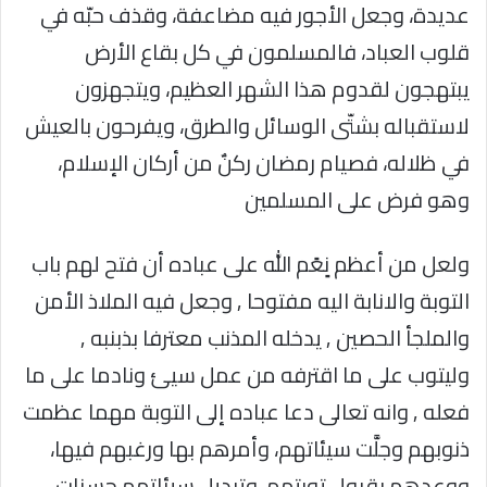
عديدة، وجعل الأجور فيه مضاعفة، وقذف حبّه في
قلوب العباد، فالمسلمون في كل بقاع الأرض
يبتهجون لقدوم هذا الشهر العظيم، ويتجهزون
لاستقباله بشتّى الوسائل والطرق، ويفرحون بالعيش
في ظلاله، فصيام رمضان ركنٌ من أركان الإسلام،
وهو فرض على المسلمين
ولعل من أعظم نٍعًم الله على عباده أن فتح لهم باب
التوبة والانابة اليه مفتوحا , وجعل فيه الملاذ الأمن
والملجأ الحصين , يدخله المذنب معترفا بذبنبه ,
وليتوب على ما اقترفه من عمل سيئ ونادما على ما
فعله , وانه تعالى دعا عباده إلى التوبة مهما عظمت
ذنوبهم وجلَّت سيئاتهم، وأمرهم بها ورغبهم فيها،
ووعدهم بقبول توبتهم، وتبديل سيئاتهم حسنات