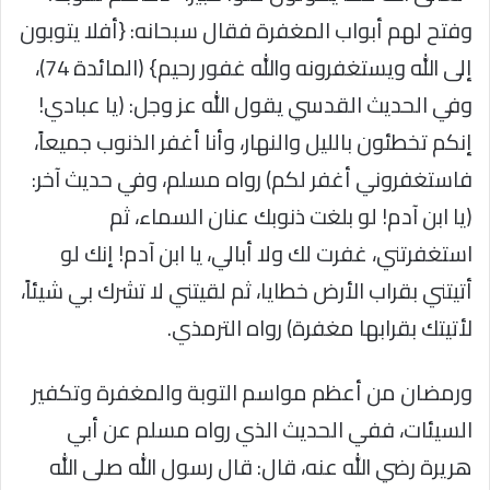
وفتح لهم أبواب المغفرة فقال سبحانه: {أفلا يتوبون
إلى الله ويستغفرونه والله غفور رحيم} (المائدة 74)،
وفي الحديث القدسي يقول الله عز وجل: (يا عبادي!
إنكم تخطئون بالليل والنهار، وأنا أغفر الذنوب جميعاً،
فاستغفروني أغفر لكم) رواه مسلم، وفي حديث آخر:
(يا ابن آدم! لو بلغت ذنوبك عنان السماء، ثم
استغفرتني، غفرت لك ولا أبالي، يا ابن آدم! إنك لو
أتيتني بقراب الأرض خطايا، ثم لقيتني لا تشرك بي شيئاً،
لأتيتك بقرابها مغفرة) رواه الترمذي.
ورمضان من أعظم مواسم التوبة والمغفرة وتكفير
السيئات، ففي الحديث الذي رواه مسلم عن أبي
هريرة رضي الله عنه، قال: قال رسول الله صلى الله