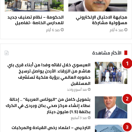
مجابهة الاحتيال الإلكتروني
الحكومة – نظام تصنيف جديد
مسؤولية مشتركة
للمدارس الخاصة -تفاصيل
منذ 4 أيام
منذ 6 أيام
الأكثر مشاهدة
العيسوي خلال لقائه وفدا من أبناء قرى بني
هاشم من الزرقاء: الأردن يواصل ترسيخ
حضوره العالمي برؤية ملكية تستشرف
المستقبل
منذ أسبوع واحد
بتمويل كامل من “البوتاس العربية” .. إحالة
عطاء إنشاء مركز صحي بذان وبردى في الكرك
بكلفة (1.5) مليون دينار
منذ 3 أسابيع
الترخيص – اعتماد رخص القيادة والمركبات