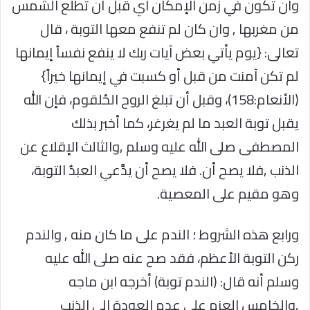
وان تكون في زمن الإمكان اي قبل أن تطلع الشمس
من مغربها , وان كان لم تنفع معها التوبة ، قال
تعالى: {يوم يأتي بعض آيات ربك لا ينفع نفساً إيمانها
لم تكن آمنت من قبل أو كسبت في إيمانها خيراً}
(الأنعام:158)، وقبل أن تبلغ الروح الحُلقوم، فإن الله
يقبل توبة العبد ما لم يغرغر، كما أخبر بذلك
المصطفى صلى الله عليه وسلم ,والثالث الإقلاع عن
الذنب ,فلا يصح أن. فلا يصح أن يدَّعي العبدُ التوبة،
وهو مقيم على المعصية.
ورابع هذه الشروط ؛ الندم على ما كان منه , والندم
ركن التوبة الأعظم، فقد صح عنه صلى الله عليه
وسلم أنه قال: (الندم توبة) أخرجه ابن ماجه
,والخامس العزم على عدم العودة الى الذنب