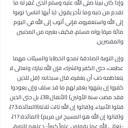
وإذا كان نبينا صلى الله عليه وسلم الذي غُفِر له ما
تقدم من ذنبه وما تأخر يقول: (يا أيها الناس! توبوا
إلى الله واستغفروه، فإني أتوب إلى الله في اليوم
مائة مرة) رواه مسلم، فكيف بغيره من المذنبين
والمقصرين.
وإن التوبة الصادقة تمحو الخطايا والسيئات مهما
عظمت، حتى الكفر والشرك، فإن الله تبارك وتعالى لا
يتعاظمه ذنب أن يغفره، قال سبحانه: {قل للذين
كفروا إن ينتهوا يغفر لهم ما قد سلف وإن يعودوا
فقد مضت سنة الأولين} (الأنفال:38)، بل حتى الذين
قتلوا الأنبياء، و{قالوا إن الله ثالث ثلاثة)(المائدة:73)،
و{قالوا إن الله هو المسيح ابن مريم} (المائدة:17)،
-تعالى الله عما يقولون علواً كبيراً- دعاهم للتوبة،