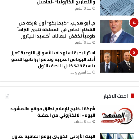
والتصاريح الكترونيا” -تفاصيل
منذ 3 أسابيع
م. أبو هديب: “كيمابكو” أول شركة من
القطاع الخاص في المملكة تتبنى التزاماً
طوعياً لخفض انبعاثات أكسيد النيتروز
منذ 3 أسابيع
استراتيجية استهداف الأسواق النوعية تعزز
أداء البوتاس العربية وتدفع ايراداتها للنمو
بنسبة 28% خلال النصف الأول
منذ أسبوع واحد
احدث الاخبار
شركة الخليج للإعلام تطلق موقع «المشهد
اليوم» الالكتروني من العقبة
منذ 6 ساعات
البنك الأردني الكويتي يوقع اتفاقية تعاون