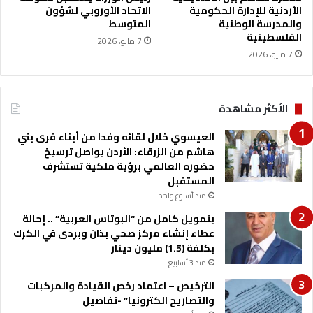
الأردنية للإدارة الحكومية
الاتحاد الأوروبي لشؤون
ا
والمدرسة الوطنية
المتوسط
ف
الفلسطينية
ل
7 مايو، 2026
7 مايو، 2026
ة
ا
ل
إ
الأكثر مشاهدة
غ
ا
العيسوي خلال لقائه وفدا من أبناء قرى بني
ث
هاشم من الزرقاء: الأردن يواصل ترسيخ
ي
حضوره العالمي برؤية ملكية تستشرف
ة
المستقبل
ا
منذ أسبوع واحد
ل
ر
بتمويل كامل من “البوتاس العربية” .. إحالة
ا
عطاء إنشاء مركز صحي بذان وبردى في الكرك
ب
بكلفة (1.5) مليون دينار
ع
منذ 3 أسابيع
ة
الترخيص – اعتماد رخص القيادة والمركبات
إ
والتصاريح الكترونيا” -تفاصيل
ل