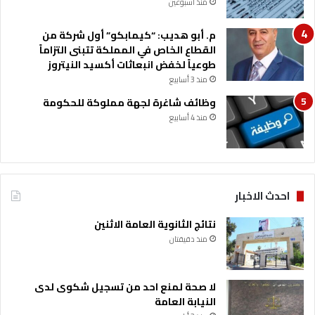
منذ أسبوعين
ى
ل
م. أبو هديب: “كيمابكو” أول شركة من
ب
القطاع الخاص في المملكة تتبنى التزاماً
ن
طوعياً لخفض انبعاثات أكسيد النيتروز
ا
ن
منذ 3 أسابيع
وظائف شاغرة لجهة مملوكة للحكومة
منذ 4 أسابيع
احدث الاخبار
نتائج الثانوية العامة الاثنين
منذ دقيقتان
لا صحة لمنع احد من تسجيل شكوى لدى
النيابة العامة