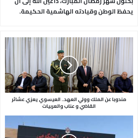
بحلول شهر رمضان المبارك، داعين الله إلى أن
يحفظ الوطن وقيادته الهاشمية الحكيمة.
مندوبا
عن
الملك
وولي
العهد..
العيسوي
يعزي
عشائر
القاضي
و
مندوبا عن الملك وولي العهد.. العيسوي يعزي عشائر
عناب
القاضي و عناب والعربيات
والعربيات
الدكتور
اكرم
الحمايده
اخصائي