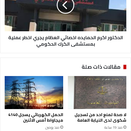
العظام
يجري
اخطر
عملية
بمستشفى
الكرك
الدكتور اكرم الحمايده اخصائي العظام يجري اخطر عملية
الحكومي
بمستشفى الكرك الحكومي
مقالات ذات صلة
لا صحة لمنع احد من تسجيل
الحمل الكهربائي يسجل 4140
شكوى لدى النيابة العامة
ميجاواط أمس الاثنين
منذ 19 ساعة
منذ يومين