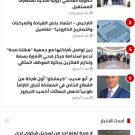
حضوره العالمي برؤية ملكية تستشرف
المستقبل
منذ أسبوع واحد
الترخيص – اعتماد رخص القيادة والمركبات
والتصاريح الكترونيا” -تفاصيل
منذ أسبوعين
زين تواصل شراكتها مع جمعية “همّتنا صحة”
لدعم استدامة مركز صحي الأميرة بسمة
وتكرّم الفائزين بجائزة الموظف المثالي
منذ 4 أسابيع
م. أبو هديب: “كيمابكو” أول شركة من
القطاع الخاص في المملكة تتبنى التزاماً
طوعياً لخفض انبعاثات أكسيد النيتروز
منذ 3 أسابيع
احدث الاخبار
لا صحة لمنع احد من تسجيل شكوى لدى