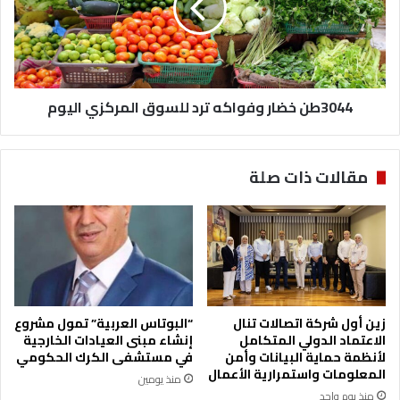
للسوق
المركزي
اليوم
3044طن خضار وفواكه ترد للسوق المركزي اليوم
مقالات ذات صلة
زين أول شركة اتصالات تنال
“البوتاس العربية” تمول مشروع
الاعتماد الدولي المتكامل
إنشاء مبنى العيادات الخارجية
لأنظمة حماية البيانات وأمن
في مستشفى الكرك الحكومي
المعلومات واستمرارية الأعمال
منذ يومين
منذ يوم واحد