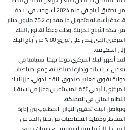
المحتملة من انخفاض اسعاره، وهو ما مكن البنك
من تحقيق أرباح في عام 2024 أسهمت في زيادة
قاعدة رأسماله وتحويل ما مقداره 75.2 مليون دينار
من هذه الأرباح للخزينة، وذلك وفقاً لقانون البنك
المركزي الذي ينص على توزيع 80 % من أرباح البنك
إلى الحكومة.
لقد أظهر البنك المركزي دوما نهجًا استباقيًا في
تعديل سياساته وإدارة احتياطياته، ومع احتياطيات
دولية تفوق معايير صندوق النقد الدولي، عزز البنك
المركزي الأردني ثقة المستثمرين وعزز من استقرار
النظام المالي في المملكة.
ويواصل البنك تحقيق التوازن المطلوب بين إدارة
المخاطر وكفاية الاحتياطيات من خلال الحد من
المخاطر الائتمانية والسوقية مع ضمان تنويع