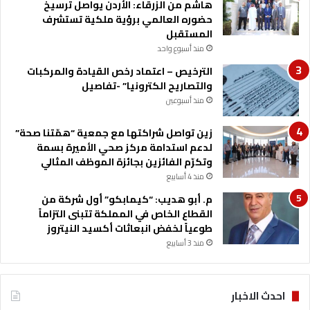
هاشم من الزرقاء: الأردن يواصل ترسيخ
حضوره العالمي برؤية ملكية تستشرف
المستقبل
منذ أسبوع واحد
الترخيص – اعتماد رخص القيادة والمركبات
والتصاريح الكترونيا” -تفاصيل
منذ أسبوعين
زين تواصل شراكتها مع جمعية “همّتنا صحة”
لدعم استدامة مركز صحي الأميرة بسمة
وتكرّم الفائزين بجائزة الموظف المثالي
منذ 4 أسابيع
م. أبو هديب: “كيمابكو” أول شركة من
القطاع الخاص في المملكة تتبنى التزاماً
طوعياً لخفض انبعاثات أكسيد النيتروز
منذ 3 أسابيع
احدث الاخبار