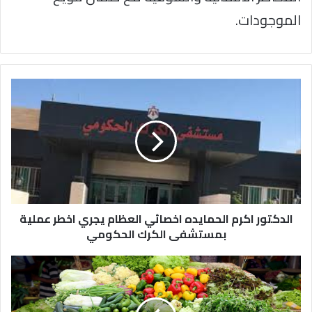
الموجودات.
الدكتور
اكرم
الحمايده
اخصائي
العظام
يجري
اخطر
عملية
بمستشفى
الكرك
الدكتور اكرم الحمايده اخصائي العظام يجري اخطر عملية
الحكومي
بمستشفى الكرك الحكومي
3044طن
خضار
وفواكه
ترد