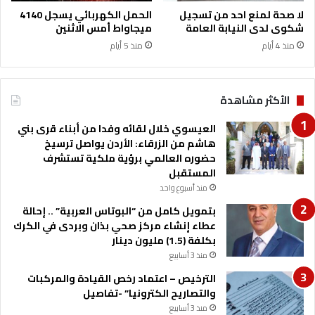
لا صحة لمنع احد من تسجيل
الحمل الكهربائي يسجل 4140
شكوى لدى النيابة العامة
ميجاواط أمس الاثنين
منذ 4 أيام
منذ 5 أيام
الأكثر مشاهدة
العيسوي خلال لقائه وفدا من أبناء قرى بني
هاشم من الزرقاء: الأردن يواصل ترسيخ
حضوره العالمي برؤية ملكية تستشرف
المستقبل
منذ أسبوع واحد
بتمويل كامل من “البوتاس العربية” .. إحالة
عطاء إنشاء مركز صحي بذان وبردى في الكرك
بكلفة (1.5) مليون دينار
منذ 3 أسابيع
الترخيص – اعتماد رخص القيادة والمركبات
والتصاريح الكترونيا” -تفاصيل
منذ 3 أسابيع