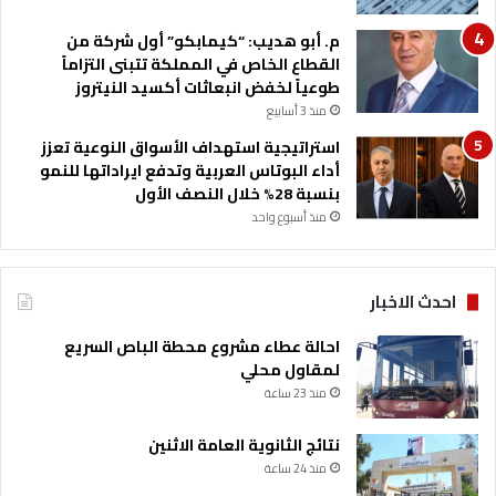
م. أبو هديب: “كيمابكو” أول شركة من
القطاع الخاص في المملكة تتبنى التزاماً
طوعياً لخفض انبعاثات أكسيد النيتروز
منذ 3 أسابيع
استراتيجية استهداف الأسواق النوعية تعزز
أداء البوتاس العربية وتدفع ايراداتها للنمو
بنسبة 28% خلال النصف الأول
منذ أسبوع واحد
احدث الاخبار
احالة عطاء مشروع محطة الباص السريع
لمقاول محلي
منذ 23 ساعة
نتائج الثانوية العامة الاثنين
منذ 24 ساعة