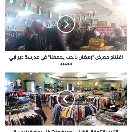
افتتاح
معرض
"رمضان
بالحب
يجمعنا"
في
مدرسة
دير
ابي
سعيد
افتتاح معرض "رمضان بالحب يجمعنا" في مدرسة دير ابي
سعيد
الألبسة
تحقق
قفزات
نوعية
وتشكل
دعامة
رئيسية
للصادرات
الوطنية
الألبسة تحقق قفزات نوعية وتشكل دعامة رئيسية