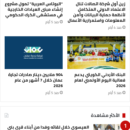
زين أول شركة اتصالات تنال
“البوتاس العربية” تمول مشروع
ا
ع
الاعتماد الدولي المتكامل
إنشاء مبنى العيادات الخارجية
ت
ا
لأنظمة حماية البيانات وأمن
في مستشفى الكرك الحكومي
م
ت
المعلومات واستمرارية الأعمال
منذ 5 أيام
ل
ا
منذ 4 أيام
ع
ل
ب
ع
ا
م
ل
ل
م
ف
ج
ي
م
م
ع
ع
البنك الأردني الكويتي يدعم
904 ملايين دينار صادرات تجارة
ا
ب
فعالية اليوم الأولمبي لعام
عمان خلال 7 أشهر من عام
ل
ر
2026
2026
ر
و
منذ 5 أيام
منذ 5 أيام
ي
ا
ا
د
ض
ي
الأكثر مشاهدة
ي
ع
ر
العيسوي خلال لقائه وفدا من أبناء قرى بني
ب