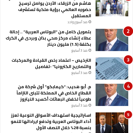
هاشم من الزرقاء: الأردن يواصل ترسيخ
ة
حضوره العالمي برؤية ملكية تستشرف
ا
المستقبل
ل
ج
منذ أسبوع واحد
ن
بتمويل كامل من “البوتاس العربية” .. إحالة
و
عطاء إنشاء مركز صحي بذان وبردى في الكرك
ب
بكلفة (1.5) مليون دينار
ي
منذ 3 أسابيع
ا
ل
الترخيص – اعتماد رخص القيادة والمركبات
ح
والتصاريح الكترونيا” -تفاصيل
د
منذ 3 أسابيع
و
د
م. أبو هديب: “كيمابكو” أول شركة من
ي
القطاع الخاص في المملكة تتبنى التزاماً
س
طوعياً لخفض انبعاثات أكسيد النيتروز
ي
منذ 3 أسابيع
د
استراتيجية استهداف الأسواق النوعية تعزز
ع
أداء البوتاس العربية وتدفع ايراداتها للنمو
م
بنسبة 28% خلال النصف الأول
ا