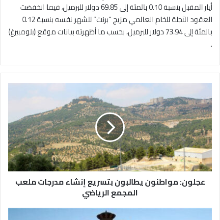
أيار المقبل بنسبة 0.10 بالمئة إلى 69.85 دولار للبرميل، فيما انخفضت
العقود الآجلة للخام العالمي مزيج “برنت” للشهر نفسه بنسبة 0.12
بالمئة إلى 73.94 دولار للبرميل، بحسب ما أظهرته بيانات موقع (بلومبيرغ)
.
ع
ج
ل
و
ن
:
م
و
ا
عجلون: مواطنون يطالبون بتسريع إنشاء مدرجات ملعب
ط
ن
المجمع الرياضي
و
ن
س