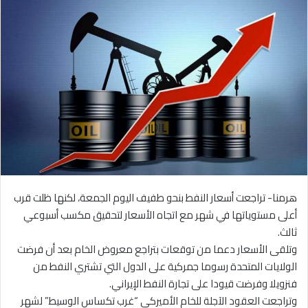
هرمنا- تراجعت أسعار النفط بنحو طفيف اليوم الجمعة، لكنها ظلت قرب
أعلى مستوياتها في شهر مع اتجاه الأسعار لتحقيق مكسب أسبوعي
ثالث.
وتلقى الأسعار دعما من توقعات بتراجع معروض الخام بعد أن فرضت
الولايات المتحدة رسوما جمركية على الدول التي تشتري النفط من
فنزويلا وفرضت قيودا على تجارة النفط الإيراني.
وتراجعت العقود الآجلة للخام الأميركي “غرب تكساس الوسيط” لشهر