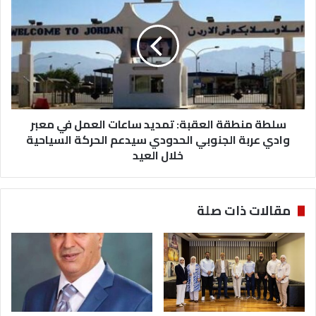
ي
ل
ط
ط
ا
ة
ل
م
ب
ن
و
ط
ن
ق
ب
ة
ت
سلطة منطقة العقبة: تمديد ساعات العمل في معبر
ا
س
ل
وادي عربة الجنوبي الحدودي سيدعم الحركة السياحية
ر
ع
خلال العيد
ي
ق
ع
ب
إ
ة
مقالات ذات صلة
ن
:
ش
ت
ا
م
ء
د
م
ي
د
د
ر
س
ج
ا