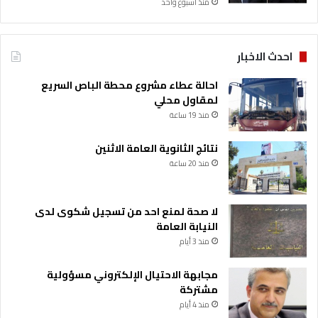
منذ أسبوع واحد
ل
ح
ر
ك
احدث الاخبار
ة
ا
احالة عطاء مشروع محطة الباص السريع
ل
لمقاول محلي
س
منذ 19 ساعة
ي
ا
نتائج الثانوية العامة الاثنين
ح
منذ 20 ساعة
ي
ة
خ
لا صحة لمنع احد من تسجيل شكوى لدى
ل
النيابة العامة
ا
ل
منذ 3 أيام
ا
ل
مجابهة الاحتيال الإلكتروني مسؤولية
ع
مشتركة
ي
منذ 4 أيام
د