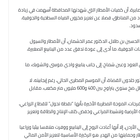
لعمايرة، أن كميات الأمطار التي شهدتها المحافظة أسهمت في زيادة
د من المناطق، فضلا عن تعزيز مخزون المياه السطحية والجوفية،
سدود.
لحسين بن طلال، الدكتور عمر الخشمان، أن الأمطار والسيول
ات الجوفية، ما أدى إلى عودة تدفق عدد من الينابيع الصغيرة،
لعود وعين شماخ، إلى جانب ينابيع وادي موسى والشوبك، ما
ر خلدون القضاة، أن الموسم المطري الحالي، رغم إيجابيته، لا
يمكنه تعويض العجز المتراكم في الخزانات الجوفية، في ظل ضخ سنوي يتراوح بين 400 و600 مليون متر مكعب، مقابل
فرجات، الموجة المطرية الأخيرة بأنها “نقطة تحول” للقطاع الزراعي،
ة الأرضية وتنشيط المراعي وخفض كلف الإنتاج والطاقة وتعزيز
لأردن، إلا أنها أعادت الروح إلى الينابيع ووفرت متنفسا بيئيا وزراعيا
ر وحمايتها من الهدر، هو الركيزة الأساسية لتعزيز الأمن المائي