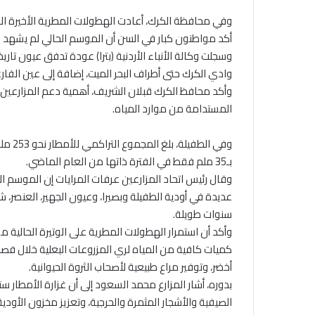
وفي محافظة الكرك، أعادت الهطولات المطرية الأخيرة الح
أكد مواطنون كبار في السن أن الموسم الحالي لم يشهد له مثيل 
وسجلت وكالة الأنباء الأردنية (بترا) عودة تدفق عيون تا
وادي الكرك حتى أطراف البحر الميت، إضافة إلى عين الفار
وأكد محافظ الكرك قبلان الشريف، أهمية دعم المزارعين
المستدامة من موارد المياه.
بـ35 ملم فقط في الفترة ذاتها من العام الماضي.
وقال رئيس اتحاد المزارعين عرفات المرايات إن الموسم 
عديدة في أودية الطفيلة وبصيرا، وعيون الجهير، العنصر، ش
سنوات طويلة.
وأكد أن استمرار الهطولات المطرية على الوتيرة الحالية 
كميات كافية من المياه لري المزروعات البعلية خلال 
أخضر، وتوفير مراع طبيعية لأصحاب الثروة الحيوانية.
بدوره، أشار المزارع محمد السعود إلى أن غزارة الأمطار 
الصيفية والأشجار المثمرة والحرجية، وتعزيز مخزون الأودية