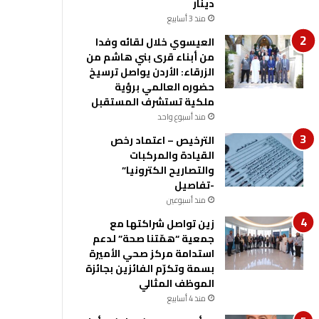
دينار
منذ 3 أسابيع
العيسوي خلال لقائه وفدا
من أبناء قرى بني هاشم من
الزرقاء: الأردن يواصل ترسيخ
حضوره العالمي برؤية
ملكية تستشرف المستقبل
منذ أسبوع واحد
الترخيص – اعتماد رخص
القيادة والمركبات
والتصاريح الكترونيا”
-تفاصيل
منذ أسبوعين
زين تواصل شراكتها مع
جمعية “همّتنا صحة” لدعم
استدامة مركز صحي الأميرة
بسمة وتكرّم الفائزين بجائزة
الموظف المثالي
منذ 4 أسابيع