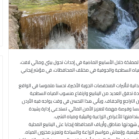
لمملكة خلال الأسابيع الماضية في إحداث تحول بيئي ومائي لافت،
مياه السطحية والجوفية في مختلف المحافظات، في مؤشر إيجابي
ميدانية لتأثيرات المنخفضات الجوية الأخيرة، تحسنا ملموسا في الواقع
 تدفق العديد من الينابيع وارتفاع منسوب المياه السطحية
 التراجع والجفاف. ويأتي هذا التحسن في وقت يواجه فيه الأردن
فسا وفرصة مهمة لتعزيز الأمن المائي، تستدعي إدارة رشيدة
متها للأغراض الزراعية والبيئية ومياه الشرب.
شهدتها مناطق وأرياف المحافظة إيجابا على الينابيع المحلية
بيعية، وإنعاش مواسم الزراعة والسياحة وتعزيز مخزون المياه.