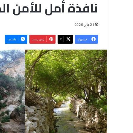
نافذة أمل للأمن ال
21 يناير، 2026
فيسبوك
‫X
بينتيريست
ماسنجر