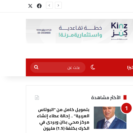
‫X
فيسبوك
الوضع المظلم
بحث
رًا
عن
الأكثر مشاهدة
بتمويل كامل من “البوتاس
العربية” .. إحالة عطاء إنشاء
مركز صحي بذان وبردى في
الكرك بكلفة (1.5) مليون