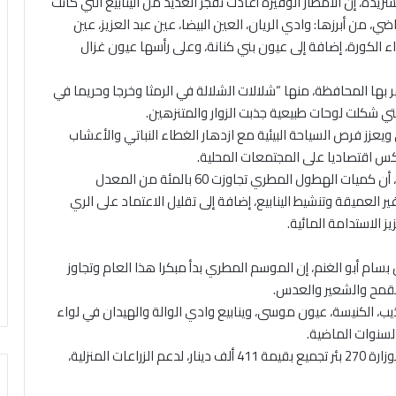
شريدة، إن الأمطار الوفيرة أعادت تفجر العديد من الينابيع التي كانت
، من أبرزها: وادي الريان، العين البيضا، عين عبد العزيز، عين
اء الكورة، إضافة إلى عيون بني كنانة، وعلى رأسها عيون غزال
ر بها المحافظة، منها “شلالات الشلالة في الرمثا وخرجا وحريما في
لتي شكلت لوحات طبيعية جذبت الزوار والمتنزهين.
ويعزز فرص السياحة البيئية مع ازدهار الغطاء النباتي والأعشاب
عكس اقتصاديا على المجتمعات المحلية.
من جهته، أوضح مدير مياه إربد، المهندس صالح المومني، أن كميات الهطول المطري تجاوزت 60 بالمئة من المعدل
 العميقة وتنشيط الينابيع، إضافة إلى تقليل الاعتماد على الري
ز الاستدامة المائية.
ام أبو الغنم، إن الموسم المطري بدأ مبكرا هذا العام وتجاوز
القمح والشعير والعدس.
، الكنيسة، عيون موسى، وينابيع وادي الوالة والهيدان في لواء
لسنوات الماضية.
وبين أن آبار تجميع المياه استفادت بشكل كبير، إذ نفذت الوزارة 270 بئر تجميع بقيمة 411 ألف دينار، لدعم الزراعات المنزلية،