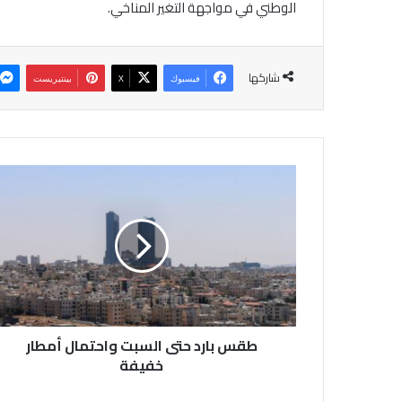
الوطني في مواجهة التغير المناخي.
شاركها
فيسبوك
‫X
بينتيريست
ط
ق
س
ب
ا
ر
د
ح
ت
طقس بارد حتى السبت واحتمال أمطار
ى
ا
خفيفة
ل
س