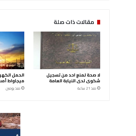
ب
ت
و
مقالات ذات صلة
ا
ح
ت
م
ا
ل
أ
م
لا صحة لمنع احد من تسجيل
ط
شكوى لدى النيابة العامة
ميجاواط أمس 
ا
منذ 21 ساعة
منذ يومين
ر
خ
ف
ي
ف
ة