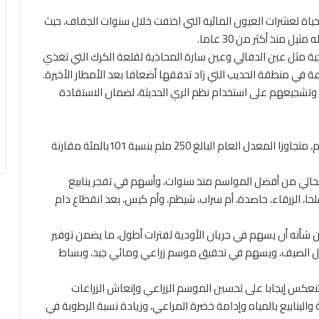
ياة لعشرات العيون المائية التي اختفت خلال سنوات الجفاف، حيث
منذ أكثر من 30 عاما.
ريخية مثل عين الدفالي وعين سارة المحاذية لقلعة الكرك التي تغذي
عة في منطقة الحديب التي زاد تدفقها أضعافا بعد الأمطار الأخيرة.
 وتشجيعهم على استخدام نظم الري الحديثة، لضمان الاستفادة
وفي الطفيلة، بلغ المجموع التراكمي للأمطار نحو 253 ملم، متجاوزا المعدل العام البالغ 250 ملم بنسبة 101بالمئة مقارنة
الحالي من أفضل المواسم منذ سنوات، وأسهم في تفجر ينابيع
لحا، الزرقاء، حاصدة، أم سراب، شيظم، وأم كيس، بعد انقطاع دام
من شأنه أن يسهم في جريان الأودية لفترات أطول، ما يضمن توفير
فصل الصيف، ويسهم في تحقيق موسم زراعي ومائي جيد، وبساط
ستنعكس إيجابا على تحسين الموسم الزراعي وإنعاش الزراعات
 والينابيع بالمياه وإدامة خضرة المراعي، وزيادة نسبة الرطوبة في