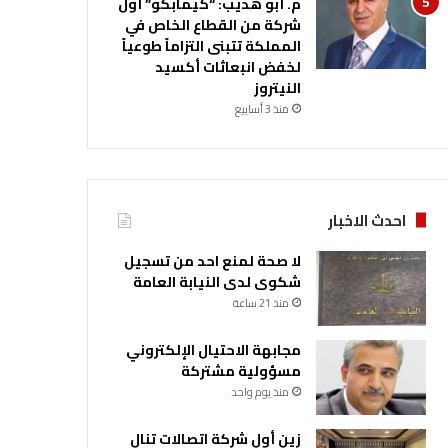
م. أبو هديب: “كيمابكو” أول
شركة من القطاع الخاص في
المملكة تتبنى التزاماً طوعياً
لخفض انبعاثات أكسيد
النيتروز
منذ 3 أسابيع
احدث الاخبار
لا صحة لمنع احد من تسجيل
شكوى لدى النيابة العامة
منذ 21 ساعة
مجابهة الاحتيال الإلكتروني
مسؤولية مشتركة
منذ يوم واحد
زين أول شركة اتصالات تنال