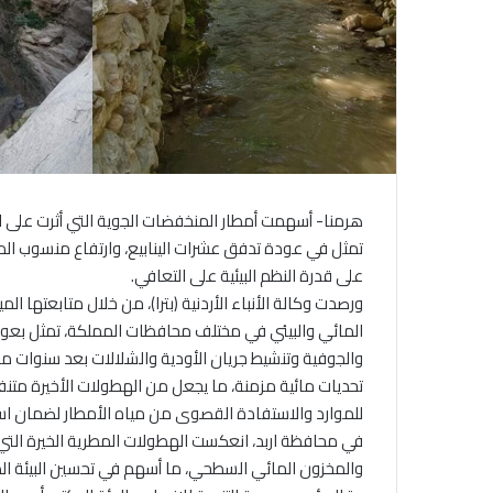
هرمنا- أسهمت أمطار المنخفضات الجوية التي أثرت على ا
تمثل في عودة تدفق عشرات الينابيع، وارتفاع منسوب ال
على قدرة النظم البيئية على التعافي.
ورصدت وكالة الأنباء الأردنية (بترا)، من خلال متابعتها ال
المائي والبيئي في مختلف محافظات المملكة، تمثل بعودة
والجوفية وتنشيط جريان الأودية والشلالات بعد سنوات من
تحديات مائية مزمنة، ما يجعل من الهطولات الأخيرة متن
للموارد والاستفادة القصوى من مياه الأمطار لضمان استدا
في محافظة اربد، انعكست الهطولات المطرية الخيرة التي 
والمخزون المائي السطحي، ما أسهم في تحسين البيئة الط