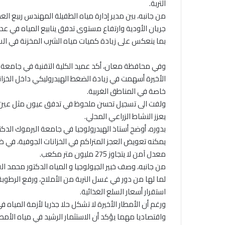
التربة.
من جانبه، بين مدير إدارة مياه الطفيلة المهندس ربيع ا
جريان الأودية وارتفاع مستوى تدفق ينابيع المياه في عد
بما ينعكس على زيادة كميات مياه الشرب المخزنة في ال
وفي محافظة معان، أكد عميد الكلية التقنية في جامعة ا
الأخيرة أسهمت في زيادة الضغط الهيدروليكي داخل الخزان
خاصة في المناطق الغربية.
ولفت الى تسجيل تحسن ملحوظ في تدفق عيون مثل عين ا
يعزز النشاط الزراعي المحلي.
بدوره، أوضح أستاذ الهيدرولوجيا في جامعة اليرموك الدكتو
معدل آمن لا يتجاوز 275 مليون متر مكعب.
من جانبه، وصف خبير الجيولوجيا و المياه الدكتور محمد ال
لما لها من دور في غسل التربة من الأملاح، ورفع الرطوب
استقرار أسعار السلع الغذائية.
ورغم أن الأمطار الأخيرة لا تشكل حلا جذريا لأزمة المياه في ا
واقتصاديا مهما يؤكد أن الاستثمار الرشيد في مياه الأمطا