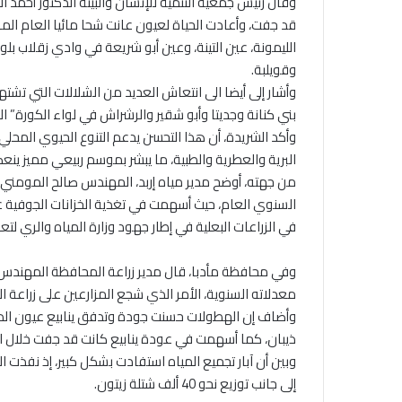
وقال رئيس جمعية التنمية للإنسان والبيئة الدكتور أحمد ال
قد جفت، وأعادت الحياة لعيون عانت شحا مائيا العام الماضي
الليمونة، عين التينة، وعين أبو شريعة في وادي زقلاب بلو
وقويلبة.
وأشار إلى أيضا الى انتعاش العديد من الشلالات التي تشته
بني كنانة وجديتا وأبو شقير والرشراش في لواء الكورة” ا
وأكد الشريدة، أن هذا التحسن يدعم التنوع الحيوي المحلي 
البرية والعطرية والطبية، ما يبشر بموسم ربيعي مميز ين
السنوي العام، حيث أسهمت في تغذية الخزانات الجوفية غير
في الزراعات البعلية في إطار جهود وزارة المياه والري لتعزي
وفي محافظة مأدبا، قال مدير زراعة المحافظة المهندس بس
معدلاته السنوية، الأمر الذي شجع المزارعين على زراعة 
وأضاف إن الهطولات حسنت جودة وتدفق ينابيع عيون الذيب
ذيبان، كما أسهمت في عودة ينابيع كانت قد جفت خلال ا
إلى جانب توزيع نحو 40 ألف شتلة زيتون.