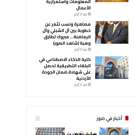
المعلومات واستمرارية
الأعمال
منذ 3 أيام
مصاهرة ونسب تثمر عن
خطوبة بين آل الشبلي وآل
الرماضنة… مبروك لطارق
وهبة (شاهد الصور)
منذ 3 أيام
كلية الذكاء الاصطناعي في
البلقاء التطبيقية تحصل
على شهادة ضمان الجودة
الأردنية
منذ 3 أيام
أخبار في صور