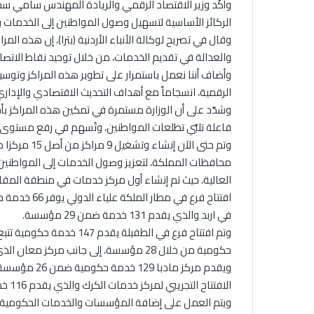
وأكّد وزير الاقتصاد الرقمي والريادة المهندس سامي سم
الركائز الأساسية لتسهيل وصول المواطنين إلى الخدمات 
وقال في تصريح لوكالة الأنباء الأردنية (بترا)، إن هذه الم
والعدالة في تقديم الخدمات، من خلال توحيد نقاط الاتصا
وأضاف أننا نعمل باستمرار على تطوير هذه المراكز وتوس
الرقمية، انسجاماً مع أهداف التحديث الاقتصادي والإداري
وشدّد على أن الوزارة مستمرة في تمكين هذه المراكز بأ
فاعلة تلبّي تطلعات المواطنين، وتُسهم في رفع مستو
محافظات المملكة، لتعزيز وصول الخدمات إلى المواطني
في اربد والذي يقدم 131 خدمة ضمن 29 مؤسسة.
حكومية من خلال 28 مؤسسة، إلى جانب مركز معان الذي يقدم 135 خدمة حكومية ضمن 26 مؤسسة.
الافتتاح التجريبي لمركز خدمات الكرك والذي يقدم 116 خدمة حكومية تابعة لـ 26 مؤسسة حكومية.
ويتم العمل على إضافة المؤسسات والخدمات الحكومية ل