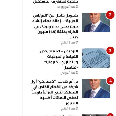
ملكية تستشرف المستقبل
منذ أسبوع واحد
بتمويل كامل من “البوتاس
العربية” .. إحالة عطاء إنشاء
مركز صحي بذان وبردى في
الكرك بكلفة (1.5) مليون
دينار
منذ 3 أسابيع
الترخيص – اعتماد رخص
القيادة والمركبات
والتصاريح الكترونيا”
-تفاصيل
منذ أسبوعين
م. أبو هديب: “كيمابكو” أول
شركة من القطاع الخاص في
المملكة تتبنى التزاماً طوعياً
لخفض انبعاثات أكسيد
النيتروز
منذ 3 أسابيع