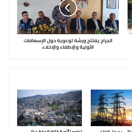
ر
ا
ح
ي
ف
ت
الجراح يفتتح ورشة توعوية حول الإسعافات
ت
ح
الأولية والٕاطفاء والٕاخلاء
و
ر
ش
ة
ت
و
ع
و
ي
ة
ح
و
ل
الحمل الكهربائي يسجل 4140
تراجع تأثير الكتلة الحارة غدًا