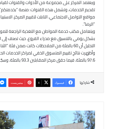
ويعتمد المركز على مجموعة من الأدوات والقنوات لقي
تقديم الخدمات، وتشمل هذه القنوات: منصة “بخدمتكم”، ال
مواقع التواصل الاجتماعي، التابلت لتقييم المركز، الاس
“الرضا”.
ويتعامل مكتب خدمة المواطن مع التغذية الراجعة للموا
التحليل أن 60 بالمئة من الملاحظات كانت ضمن فئة “الثناء”، و15 بالمئة “شكاوى”، و 35 بالمئة “اقتراحات”.
وأظهرت نتائج تقييم المتسوق الخفي لمراكز الخدمات الح
97.6 بالمئة، فيما حقق مركز المقابلين 93.3 بالمئة، وسجّل مركز اربد نسبة 95.5 بالمئة.
شاركها
فيسبوك
‫X
بينتيريست
ا
ل
ت