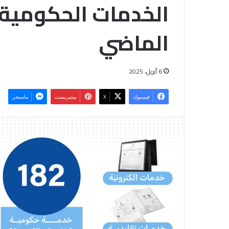
الخدمات الحكومية ا
الماضي
6 أبريل، 2025
فيسبوك
‫X
بينتيريست
ماسنجر