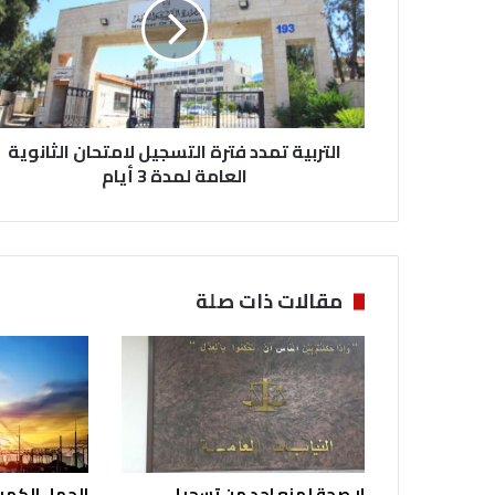
ر
ب
ي
ة
ت
م
التربية تمدد فترة التسجيل لامتحان الثانوية
د
د
العامة لمدة 3 أيام
ف
ت
ر
ة
ا
مقالات ذات صلة
ل
ت
س
ج
ي
ل
ل
ا
لا صحة لمنع احد من تسجيل