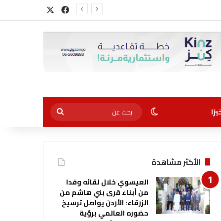
‫X
فيسبوك
الوضع المظلم
بحث
رًا
عن
الأكثر مشاهدة
العيسوي خلال لقائه وفدا
من أبناء قرى بني هاشم من
الزرقاء: الأردن يواصل ترسيخ
حضوره العالمي برؤية