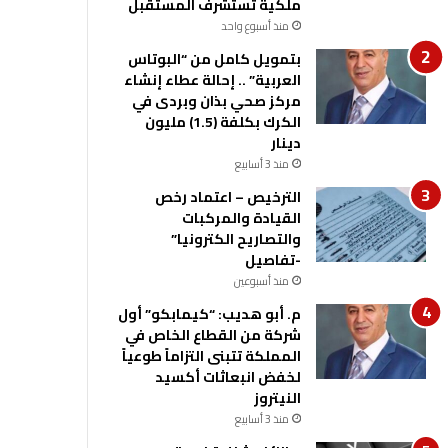
ملكية تستشرف المستقبل
منذ أسبوع واحد
بتمويل كامل من “البوتاس
العربية” .. إحالة عطاء إنشاء
مركز صحي بذان وبردى في
الكرك بكلفة (1.5) مليون
دينار
منذ 3 أسابيع
الترخيص – اعتماد رخص
القيادة والمركبات
والتصاريح الكترونيا”
-تفاصيل
منذ أسبوعين
م. أبو هديب: “كيمابكو” أول
شركة من القطاع الخاص في
المملكة تتبنى التزاماً طوعياً
لخفض انبعاثات أكسيد
النيتروز
منذ 3 أسابيع