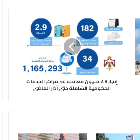
إ
ن
ج
ا
ز
2
.
9
م
إنجاز 2.9 مليون معاملة عبر مراكز الخدمات
ل
ي
الحكومية الشاملة حتى آذار الماضي
و
ن
م
ع
ا
م
ل
ة