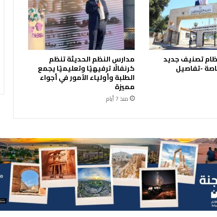
ع
ب
ر
م
ر
ظام تصنيف جديد
مدارس النظم الحديثة تنظم
ا
اصة -تفاصيل
كرنفالًا ترفيهيًا وتعليميًا يجمع
ك
الطلبة وأولياء الأمور في أجواء
ز
مميزة
ا
منذ 7 أيام
ل
خ
د
م
ا
ت
ا
ل
ح
ك
و
م