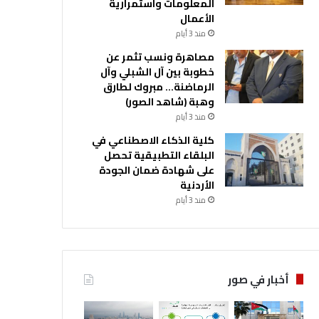
المعلومات واستمرارية
الأعمال
منذ 3 أيام
مصاهرة ونسب تثمر عن
خطوبة بين آل الشبلي وآل
الرماضنة… مبروك لطارق
وهبة (شاهد الصور)
منذ 3 أيام
كلية الذكاء الاصطناعي في
البلقاء التطبيقية تحصل
على شهادة ضمان الجودة
الأردنية
منذ 3 أيام
أخبار في صور