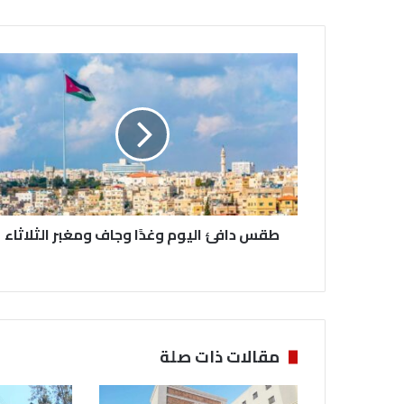
ط
ق
س
د
ا
ف
ئ
ا
ل
طقس دافئ اليوم وغدًا وجاف ومغبر الثلاثاء
ي
و
م
و
غ
دً
ا
مقالات ذات صلة
و
ج
ا