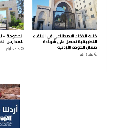
ف
و
م
غ
ب
كلية الذكاء الاصطناعي في البلقاء
الحكومة – ن
ر
التطبيقية تحصل على شهادة
للمدارس الخ
ا
ضمان الجودة الأردنية
منذ 5 أيام
ل
منذ 3 أيام
ث
ل
ا
ث
ا
ء