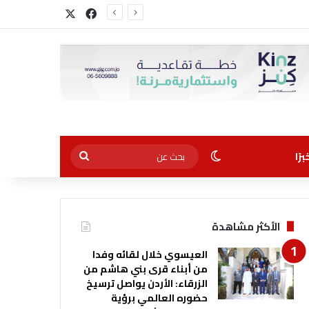
‫X
فيسبوك
ال
الوضع المظلم
بحث
رًا
عن
الأكثر مشاهدة
العيسوي خلال لقائه وفدا
من أبناء قرى بني هاشم من
الزرقاء: الأردن يواصل ترسيخ
حضوره العالمي برؤية