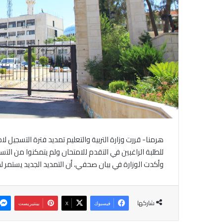
هرمنا- قررت وزارة التربية والتعليم تمديد فترة التسجيل 
للطلبة الراغبين في التقدم للامتحان ولم يتمكنوا من التسج
وأكدت الوزارة في بيان صحفي، أن التمديد الجديد يستمر لمدة 3 أيام، ابتداءً من صباح غد الاثنين وحتى مساء الأربعا
شاركها
فيسبوك
‫X
بينتيريست