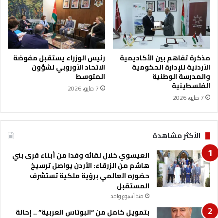
ا
ل
ا
ج
ر
ا
مذكرة تفاهم بين الأكاديمية
رئيس الوزراء يستقبل مفوضة
الأردنية للإدارة الحكومية
الاتحاد الأوروبي لشؤون
ء
والمدرسة الوطنية
المتوسط
ا
الفلسطينية
ت
7 مايو، 2026
7 مايو، 2026
ا
ل
ت
ع
الأكثر مشاهدة
ي
ي
العيسوي خلال لقائه وفدا من أبناء قرى بني
ن
هاشم من الزرقاء: الأردن يواصل ترسيخ
(
حضوره العالمي برؤية ملكية تستشرف
أ
المستقبل
س
منذ أسبوع واحد
م
ا
بتمويل كامل من “البوتاس العربية” .. إحالة