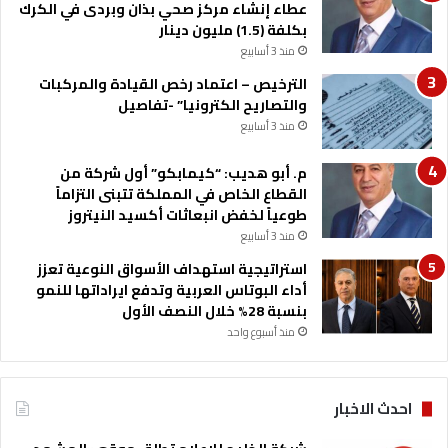
ء
عطاء إنشاء مركز صحي بذان وبردى في الكرك
)
بكلفة (1.5) مليون دينار
منذ 3 أسابيع
الترخيص – اعتماد رخص القيادة والمركبات
والتصاريح الكترونيا” -تفاصيل
منذ 3 أسابيع
م. أبو هديب: “كيمابكو” أول شركة من
القطاع الخاص في المملكة تتبنى التزاماً
طوعياً لخفض انبعاثات أكسيد النيتروز
منذ 3 أسابيع
استراتيجية استهداف الأسواق النوعية تعزز
أداء البوتاس العربية وتدفع ايراداتها للنمو
بنسبة 28% خلال النصف الأول
منذ أسبوع واحد
احدث الاخبار