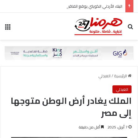
البنك الأردني الكويتي يوقع اتفاقية تعاون مع الشركة الأردنية لضمان القروض للانضمام إلى برنامج “الضمان من أجل التوظيف”
بحث عن
الق
الرئيسية
/
العبدلي
العبدلي
الملك يغادر أرض الوطن متوجها
إلى مصر
7 أبريل، 2025
أقل من دقيقة