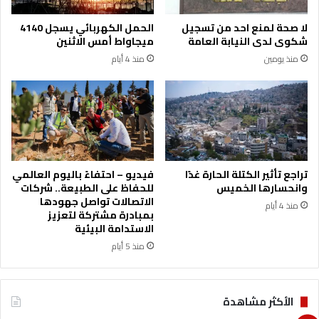
م
ظ
ا
و
لا صحة لمنع احد من تسجيل
الحمل الكهربائي يسجل 4140
ل
م
شكوى لدى النيابة العامة
ميجاواط أمس الاثنين
ق
ة
منذ يومين
منذ 4 أيام
ط
ا
ا
ل
ع
ح
غ
م
ز
ا
ة
ي
ة
ا
تراجع تأثير الكتلة الحارة غدًا
فيديو – احتفاءً باليوم العالمي
ل
وانحسارها الخميس
للحفاظ على الطبيعة.. شركات
ا
الاتصالات تواصل جهودها
منذ 4 أيام
ج
بمبادرة مشتركة لتعزيز
ت
الاستدامة البيئية
م
منذ 5 أيام
ا
ع
ي
الأكثر مشاهدة
ة
ي