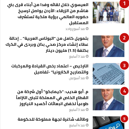
العيسوي خلال لقائه وفدا من أبناء قرى بني
ه
هاشم من الزرقاء: الأردن يواصل ترسيخ
د
حضوره العالمي برؤية ملكية تستشرف
ف
المستقبل
ل
منذ أسبوع واحد
ت
ع
بتمويل كامل من “البوتاس العربية” .. إحالة
ز
عطاء إنشاء مركز صحي بذان وبردى في الكرك
ي
بكلفة (1.5) مليون دينار
ز
منذ 3 أسابيع
ا
الترخيص – اعتماد رخص القيادة والمركبات
ل
والتصاريح الكترونيا” -تفاصيل
ع
د
منذ أسبوعين
ا
ل
م. أبو هديب: “كيمابكو” أول شركة من
ة
القطاع الخاص في المملكة تتبنى التزاماً
و
طوعياً لخفض انبعاثات أكسيد النيتروز
ا
منذ 3 أسابيع
ل
وظائف شاغرة لجهة مملوكة للحكومة
ا
منذ 4 أسابيع
س