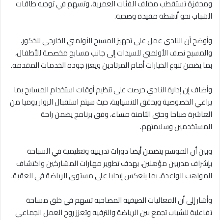
ومحفزة تستقطب مختلف الفئات العمرية، وتسهم في توجيه طاقات
الشباب نحو أنشطة مفيدة وصحية.
وأوضح أن النادي عمل على تجهيز المسبح الأولمبي الخارجي للذكور،
والمسبح نصف الأولمبي للسيدات إلى جانب مسابح مخصصة للأطفال،
بما يضمن تنوع الخيارات أمام المرتادين ويعزز جودة الخدمات المقدمة.
وأضاف إن إدارة النادي حرصت على تنظيم أوقات استخدام المسابح بما
يراعي الخصوصية ويحقق الانسيابية، حيث سيتم استقبال الزوار يوميا من
العاشرة صباحا وحتى الثامنة مساء، وفق برنامج يضمن راحة
المستخدمين وسلامتهم.
وبين أن الموسم يتضمن أيضا دورات تدريبية وتعليمية في السباحة
بإشراف مدربين مؤهلين، بهدف تطوير مهارات المشاركين واكتشاف
المواهب الواعدة، بما ينعكس إيجابا على مستوى الرياضة في العقبة.
وأشار إلى أن الفعاليات الصيفية المصاحبة تسهم في خلق مساحة
تفاعلية للشباب تجمع بين الرياضة والترفيه وتعزز روح العمل الجماعي