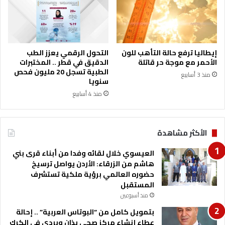
ا
ع
م
ر
ن
ف
ا
م
ل
ن
إيطاليا ترفع حالة التأهب للون
التحول الرقمي يعزز الطب
غ
أ
الأحمر مع موجة حر قاتلة
الدقيق في قطر .. المختبرات
د
ي
الطبية تسجل 20 مليون فحص
منذ 3 أسابيع
ن
سنويا
ت
منذ 4 أسابيع
أ
ت
ي
الأكثر مشاهدة
و
ج
العيسوي خلال لقائه وفدا من أبناء قرى بني
ب
هاشم من الزرقاء: الأردن يواصل ترسيخ
ت
حضوره العالمي برؤية ملكية تستشرف
ه
المستقبل
ا
ا
منذ أسبوعين
ل
بتمويل كامل من “البوتاس العربية” .. إحالة
ت
عطاء إنشاء مركز صحي بذان وبردى في الكرك