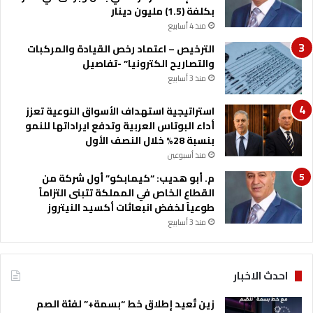
ا
بكلفة (1.5) مليون دينار
ل
منذ 4 أسابيع
ي
ة
الترخيص – اعتماد رخص القيادة والمركبات
والتصاريح الكترونيا” -تفاصيل
منذ 3 أسابيع
استراتيجية استهداف الأسواق النوعية تعزز
أداء البوتاس العربية وتدفع ايراداتها للنمو
بنسبة 28% خلال النصف الأول
منذ أسبوعين
م. أبو هديب: “كيمابكو” أول شركة من
القطاع الخاص في المملكة تتبنى التزاماً
طوعياً لخفض انبعاثات أكسيد النيتروز
منذ 3 أسابيع
احدث الاخبار
زين تُعيد إطلاق خط “بسمة+” لفئة الصم