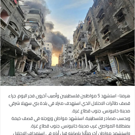
هرمنا- استشهد 5 مواطنين فلسطينيين وأصيب آخرون فجر اليوم، جراء
قصف طائرات الاحتلال الذي استهدف منزلا في بلدة بني سهيلا شرقي
مدينة خانيونس، جنوب قطاع غزة.
وبحسب مصادر فلسطينية، استشهد مواطن وزوجته في قصف خيمة
بمنطقة المواصي غرب مدينة خانيونس، جنوب قطاع غزة.
واستشهد مواطن آخر متأثرا بإصابته قبل أيام في استهداف الاحتلال