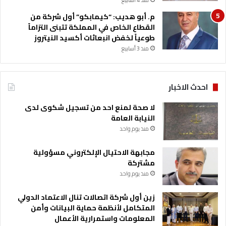
منذ 4 أسابيع
م. أبو هديب: “كيمابكو” أول شركة من
القطاع الخاص في المملكة تتبنى التزاماً
طوعياً لخفض انبعاثات أكسيد النيتروز
منذ 3 أسابيع
احدث الاخبار
لا صحة لمنع احد من تسجيل شكوى لدى
النيابة العامة
منذ يوم واحد
مجابهة الاحتيال الإلكتروني مسؤولية
مشتركة
منذ يوم واحد
زين أول شركة اتصالات تنال الاعتماد الدولي
المتكامل لأنظمة حماية البيانات وأمن
المعلومات واستمرارية الأعمال