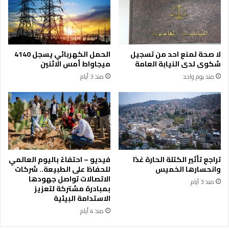
و
م
ق
ن
ا
ق
ل
ر
م
ا
لا صحة لمنع احد من تسجيل
الحمل الكهربائي يسجل 4140
ح
ء
شكوى لدى النيابة العامة
ميجاواط أمس الاثنين
ل
ة
منذ يوم واحد
منذ 3 أيام
ي
ا
ة
ل
ر
ق
م
إ
ل
ى
تراجع تأثير الكتلة الحارة غدًا
فيديو – احتفاءً باليوم العالمي
ص
وانحسارها الخميس
للحفاظ على الطبيعة.. شركات
ي
الاتصالات تواصل جهودها
منذ 3 أيام
ا
بمبادرة مشتركة لتعزيز
الاستدامة البيئية
غ
ة
منذ 4 أيام
ا