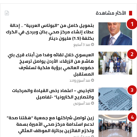
ل
ح
الأكثر مشاهدة
ل
و
بتمويل كامل من “البوتاس العربية” .. إحالة
ل
عطاء إنشاء مركز صحي بذان وبردى في الكرك
بكلفة (1.5) مليون دينار
منذ 3 أسابيع
العيسوي خلال لقائه وفدا من أبناء قرى بني
هاشم من الزرقاء: الأردن يواصل ترسيخ
حضوره العالمي برؤية ملكية تستشرف
المستقبل
منذ أسبوع واحد
الترخيص – اعتماد رخص القيادة والمركبات
والتصاريح الكترونيا” -تفاصيل
منذ أسبوعين
زين تواصل شراكتها مع جمعية “همّتنا صحة”
لدعم استدامة مركز صحي الأميرة بسمة
وتكرّم الفائزين بجائزة الموظف المثالي