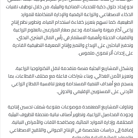
نحو إيجاد حلول ذكية للتحديات المناخية والبيئية، من خلال توظيف تقنيات
الذكاء الاصطناعي والزراعة الرقمية والإدارة المتكاملة للموارد
الطبيعية، كما تسهم بتعزيز كفاءة استخدام المياه، وتطوير نظم إنتاج
زراعي أكثر مرونة واستدامة، ودعم صغار المزارعين بالعلوم الزراعية
والتقنيات الحديثة وأهمية الاستثمار في رأس المال البشري البحثي،
وتحفيز الباحثين على الإبداع والتميز وإنتاج المعرفة التطبيقية القادرة
على إحداث أثر تنموي ملموس.
وتشكل المشاريع البحثية منصة متقدمة لنقل التكنولوجيا الزراعية،
وتعزيز الأمن الغذائي، وبناء شراكات فاعلة مع مختلف القطاعات، بما
ينسجم مع أهداف التنمية المستدامة ويعزز تنافسية القطاع الزراعي
الأردني على المستويين الإقليمي والدولي.
وتناولت المشاريع المعتمدة موضوعات متنوعة شملت تحسين إنتاجية
وجودة المحاصيل الزراعية، وتطوير أصناف نباتية متحملة للظروف البيئية
المختلفة، وإدارة الموارد المائية، ومكافحة الآفات والأمراض النباتية،
إضافة إلى دراسات متخصصة في الإنتاج الحيواني والتلقيح الاصطناعي
والموارد الوراثية النباتية والحيوانية.