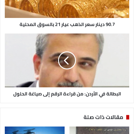
ن
ا
ر
90.7 دينار سعر الذهب عيار 21 بالسوق المحلية
س
ع
ر
ا
ا
ل
ل
ب
ذ
ط
ه
ا
ب
ل
ع
ة
ي
ف
ا
ي
ر
البطالة في الأردن: من قراءة الرقم إلى صياغة الحلول
ا
2
ل
1
أ
ب
ر
مقالات ذات صلة
ا
د
ل
ن
س
: