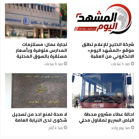
ت
ر
ق
ك
ل
ا
ا
ن
ل
ا
ف
ل
ي
ي
شركة الخليج للإعلام تطلق
تجارة عمان: مستلزمات
ي
و
موقع «المشهد اليوم»
المدارس متوفرة وبأسعار
و
م
الالكتروني من العقبة
مستقرة بالسوق المحلية
م
ب
منذ 5 ساعات
منذ 6 ساعات
ه
م
ا
ر
ا
ا
ل
س
خ
م
ا
ج
م
ن
س
ا
احالة عطاء مشروع محطة
لا صحة لمنع احد من تسجيل
ز
الباص السريع لمقاول محلي
شكوى لدى النيابة العامة
ة
منذ يوم واحد
منذ 4 أيام
ا
ل