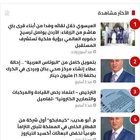
ب
ا
الأكثر مشاهدة
ب
ا
العيسوي خلال لقائه وفدا من أبناء قرى بني
ف
هاشم من الزرقاء: الأردن يواصل ترسيخ
ر
حضوره العالمي برؤية ملكية تستشرف
ن
المستقبل
س
منذ أسبوع واحد
ي
بتمويل كامل من “البوتاس العربية” .. إحالة
س
عطاء إنشاء مركز صحي بذان وبردى في الكرك
ب
بكلفة (1.5) مليون دينار
ا
منذ 3 أسابيع
ل
ف
الترخيص – اعتماد رخص القيادة والمركبات
ا
والتصاريح الكترونيا” -تفاصيل
ت
منذ 3 أسابيع
ي
ك
م. أبو هديب: “كيمابكو” أول شركة من
ا
القطاع الخاص في المملكة تتبنى التزاماً
ن
طوعياً لخفض انبعاثات أكسيد النيتروز
منذ 3 أسابيع