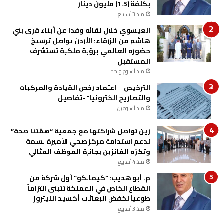
بكلفة (1.5) مليون دينار
و
منذ 3 أسابيع
ب
ا
العيسوي خلال لقائه وفدا من أبناء قرى بني
ت
هاشم من الزرقاء: الأردن يواصل ترسيخ
"
حضوره العالمي برؤية ملكية تستشرف
ل
المستقبل
ل
منذ أسبوع واحد
ق
الترخيص – اعتماد رخص القيادة والمركبات
ا
والتصاريح الكترونيا” -تفاصيل
ن
و
منذ أسبوعين
ن
ي
زين تواصل شراكتها مع جمعية “همّتنا صحة”
ة
لدعم استدامة مركز صحي الأميرة بسمة
ا
وتكرّم الفائزين بجائزة الموظف المثالي
ل
منذ 4 أسابيع
ن
م. أبو هديب: “كيمابكو” أول شركة من
ي
القطاع الخاص في المملكة تتبنى التزاماً
ا
طوعياً لخفض انبعاثات أكسيد النيتروز
ب
منذ 3 أسابيع
ي