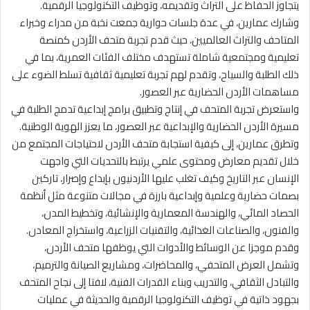
يتجاوز الحفاظ على التراث وتقديمه، وتوظيف التكنولوجيا الرقمية.
وشارك عمارين، في عدة جلسات حوارية جمعت نخبة من مدراء وخبراء
المتاحف والتراث العالميين، حيث قدم تجربة متحف الأردن كمنصة
تعليمية ومجتمعية شاملة تستهدف مختلف الفئات العمرية، بما في
ذلك الطلبة والسياح، وتقدم لهم تجربة تعليمية ثقافية تسلط الضوء على
مساهمات الأردن الحضارية عبر العصور.
واستعرض تجربة المتحف في إنتاج وتطبيق برامج إبداعية تدمج الطلبة في
مسيرة الأردن الحضارية والإبداعية عبر العصور، ما يعزز الهوية الوطنية.
وتطرق عمارين، إلى كيفية استجابة متحف الأردن لاحتياجات المجتمع من
خلال تقديم معارض ومحتوى علمي يرتبط بالتحديات التي واجهت
الإنسان عبر التاريخ وكيف تغلب عليها الأردنيون بإبداع وإصرار، تاركين
بصمات حضارية وعلمية وإبداعية بارزة في مجالات متنوعة مثل أنظمة
الحصاد المائي، والهندسة المعمارية والإنشائية، وتخطيط المدن،
والفنون، والصناعات الغذائية، والتقنيات الزراعية، واستخراج المعادن.
وقدم موجزا عن الوسائط والأدوات التي يوظفها متحف الأردن،
وتشمل العرض المتحفي، والمحاضرات، ومشاريع الصيانة والترميم،
والتبادل الثقافي، والتدريب وبناء القدرات الفنية، لافتا إلى نجاح المتحف
بجهود ذاتية في توظيف التكنولوجيا الرقمية والحديثة في عمليات