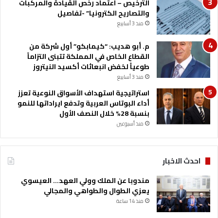
الترخيص – اعتماد رخص القيادة والمركبات
والتصاريح الكترونيا” -تفاصيل
منذ 3 أسابيع
م. أبو هديب: “كيمابكو” أول شركة من
القطاع الخاص في المملكة تتبنى التزاماً
طوعياً لخفض انبعاثات أكسيد النيتروز
منذ 3 أسابيع
استراتيجية استهداف الأسواق النوعية تعزز
أداء البوتاس العربية وتدفع ايراداتها للنمو
بنسبة 28% خلال النصف الأول
منذ أسبوعين
احدث الاخبار
مندوبا عن الملك وولي العهد… العيسوي
يعزي الطوال والطواهي والمجالي
منذ 14 ساعة