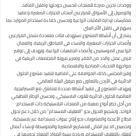
ووحدات تخزين مبردة للمنتجات لتحسين جودتها وتقليل الفاقد،
والوصول إلى الأسواق للمزارعين أصحاب الحيازات الصغيرة و تنفيذ
ممارسات لإدارة النفايات الزراعية وتحسين كفاءة استخدام الموارد، بما
يسهم في تقليل الأثر البيئي.
يشار إلى أن أنشطة المشروع تستهدف فئات متعددة تشمل المزارعين
وأصحاب الحيازات الصغيرة، والنساء في المناطق الريفية، والعمال
الزراعيين الموسميين، وأعضاء الجمعيات الزراعية، وتهدف إلى توفير
فرص عمل، والحد من الفقر، وتعزيز مرونة المجتمعات الريفية في
مواجهة التحديات المناخية والاقتصادية.
وقرر المجلس كذلك الموافقة على اتفاقية لتنفيذ مشروع الحلول
الدائرية في الأردن بالتعاون مع مرفق البيئة العالمي.
ويهدف المشروع إلى تنفيذ أنشطة محددة تتماشى مع الاستراتيجية
العالمية للحلول الدائرية للتلوث البلاستيكي، وتحسين الإطار التنظيمي
من أجل حظر أنواع معينة من المنتجات البلاستيكية ذات الاستخدام
الواحد، وتشجيع التحول نحو “التغليف المستدام” من خلال دعم تحول
قطاع الأغذية والمشروبات نحو إنتاج عبوات مستدامة غير بلاستيكية،
وتخصيص الدعم المالي للمشاريع الصغيرة والمتوسطة لإنشاء أعمال
تتعلق بالتغليف المستدام، وزيادة نسبة المواد المعاد تدويرها في