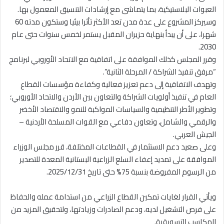
العبوات البلاستيكية، بما يتماشى مع إرشادات التنسيق المعمول بها.
وسيركز المشروع على عدة مدن تعد الأكثر تأثرا بيئيا وستكون مدته 60
شهرا، على أن يبدأ بنهاية حزيران المقبل يستمر لخمس سنوات حتى عام
2030.
وقرر المجلس كذلك الموافقة على اتفاقية مع الاتحاد الأوروبي لبرنامج
“مرفق تنفيذ الشراكة / المرحلة الثانية”.
وتهدف الاتفاقية إلى دعم تعزيز فعالية وكفاءة مؤسسات القطاع
العام في تنفيذ أولويات الشراكة والتعاون بين الأردن والاتحاد الأوروبي؛
وتطوير الأطر التنظيمية والسياسات المواكبة للنمو والاقتصاد الأخضر
والرقمي والشامل، وتعاون دفاعي مع القوات المسلحة الأردنية –
الجيش العربي.
وعلى صعيد دعم الاستثمار في القطاعات المختلفة، قرر مجلس الوزراء
الموافقة على تمديد إعفاء السلع الزراعية البستانية المعدة للتصدير
من الرسوم المفروضة بنسبة 75% حتى تاريخ 2025/12/31.
ويأتي القرار لغايات تمكين القطاع الزراعي من استدامة عمله والحفاظ
على فرص التشغيل لديه، ودعم الصادرات وزيادتها، ولتحقيق المزيد من
المكاسب التسويقية.