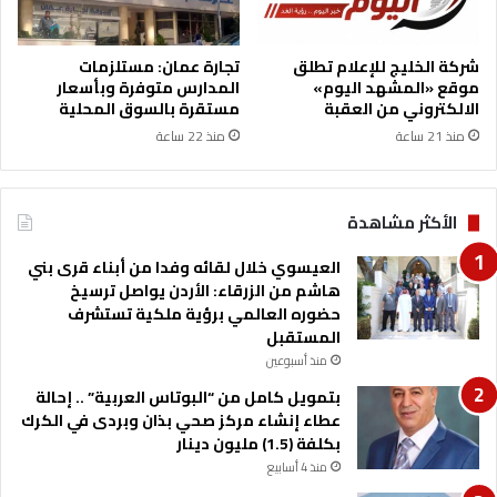
ر
ا
ل
شركة الخليج للإعلام تطلق
تجارة عمان: مستلزمات
ح
موقع «المشهد اليوم»
المدارس متوفرة وبأسعار
ا
الالكتروني من العقبة
مستقرة بالسوق المحلية
ل
منذ 21 ساعة
منذ 22 ساعة
ي
الأكثر مشاهدة
العيسوي خلال لقائه وفدا من أبناء قرى بني
هاشم من الزرقاء: الأردن يواصل ترسيخ
حضوره العالمي برؤية ملكية تستشرف
المستقبل
منذ أسبوعين
بتمويل كامل من “البوتاس العربية” .. إحالة
عطاء إنشاء مركز صحي بذان وبردى في الكرك
بكلفة (1.5) مليون دينار
منذ 4 أسابيع