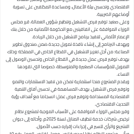
الاقتصادي وتحسين بيئة الأعمال، ومساعدة المكلفين على تسوية
أوضاعهم الضريبية.
وعلى صعيد توفير فرص التشغيل وتنظيم شؤون العمالة، قرر مجلس
الوزراء الموافقة على اتفاقيتين مع الحكومة الألمانية من خلال بنك
الإعمار الألماني لتنفيذ برنامج التشغيل من خلال الريادة.
ويهدف البرنامج إلى إنشاء نافذة تمويل جديدة ضمن صندوق تطوير
الصناعة؛ من أجل تعزيز التشغيل في القطاع الخاص في المملكة؛ وذلك
بهدف توفير فرص عمل جديدة في القطاع الخاص وتحسين الوصول إلى
التمويل للمؤسسات الصغيرة والمتوسطة، خصوصا التي تقودها
النساء.
ويقدم المشروع منحا استثمارية تمكن من تنفيذ الاستثمارات والنمو
وتوفير فرص التشغيل، بهدف المساهمة في تحسين آفاق التنمية
الاقتصادية المستدامة وتوفير فرص عمل؛ انسجاما مع أهداف رؤية
التحديث الاقتصادي.
وقرر مجلس الوزراء الموافقة على الأسباب الموجبة لمشروع نظام
ترخيص شركات خدمة تنظيف المنازل لسنة 2025م، وأحاله إلى ديوان
التشريع والرأي للسير في إجراءات إقراره حسب الأصول.
ويأتي مشروع النظام نظرا لصدور قانون معدل لقانون العمل رقم 10