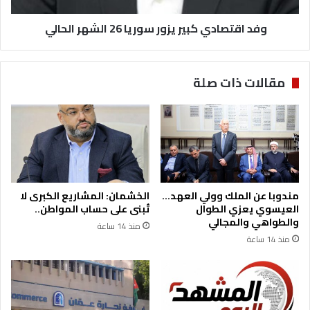
ي
د
ا
وفد اقتصادي كبير يزور سوريا 26 الشهر الحالي
ي
ن
ك
ع
ب
د
ي
مقالات ذات صلة
ا
ر
م
ي
ا
ز
ل
و
أ
ر
م
س
ن
و
ا
ر
مندوبا عن الملك وولي العهد…
الخشمان: المشاريع الكبرى لا
ل
ي
العيسوي يعزي الطوال
تُبنى على حساب المواطن..
م
ا
والطواهي والمجالي
منذ 14 ساعة
ا
2
منذ 14 ساعة
ئ
6
ي
ا
ل
ش
ه