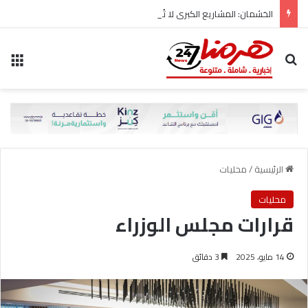
الخشمان: المشاريع الكبرى لا تُبنى على حساب المواطن..
بحث عن
الق
الرئيسية
/
محليات
محليات
قرارات مجلس الوزراء
14 مايو، 2025
3 دقائق