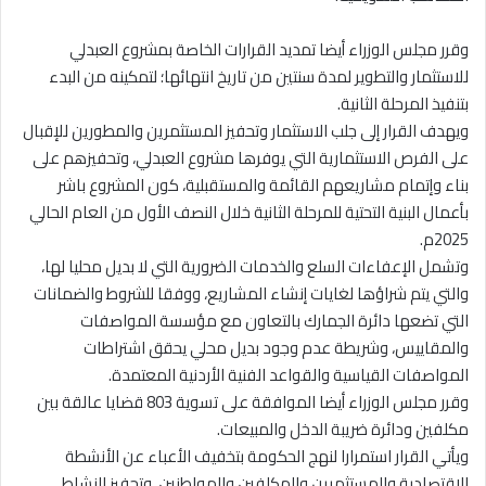
وقرر مجلس الوزراء أيضا تمديد القرارات الخاصة بمشروع العبدلي
للاستثمار والتطوير لمدة سنتين من تاريخ انتهائها؛ لتمكينه من البدء
بتنفيذ المرحلة الثانية.
ويهدف القرار إلى جلب الاستثمار وتحفيز المستثمرين والمطورين للإقبال
على الفرص الاستثمارية التي يوفرها مشروع العبدلي، وتحفيزهم على
بناء وإتمام مشاريعهم القائمة والمستقبلية، كون المشروع باشر
بأعمال البنية التحتية للمرحلة الثانية خلال النصف الأول من العام الحالي
2025م.
وتشمل الإعفاءات السلع والخدمات الضرورية التي لا بديل محليا لها،
والتي يتم شراؤها لغايات إنشاء المشاريع، ووفقا للشروط والضمانات
التي تضعها دائرة الجمارك بالتعاون مع مؤسسة المواصفات
والمقاييس، وشريطة عدم وجود بديل محلي يحقق اشتراطات
المواصفات القياسية والقواعد الفنية الأردنية المعتمدة.
وقرر مجلس الوزراء أيضا الموافقة على تسوية 803 قضايا عالقة بين
مكلفين ودائرة ضريبة الدخل والمبيعات.
ويأتي القرار استمرارا لنهج الحكومة بتخفيف الأعباء عن الأنشطة
الاقتصادية والمستثمرين والمكلفين والمواطنين، وتحفيز النشاط