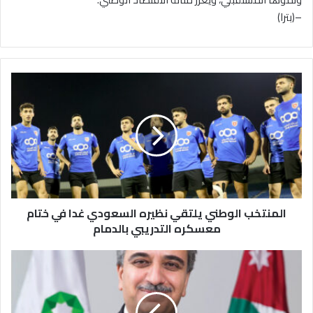
–(بترا)
ا
ل
م
ن
ت
خ
ب
ا
ل
المنتخب الوطني يلتقي نظيره السعودي غدا في ختام
و
ط
معسكره التدريبي بالدمام
ن
ي
أ
ي
ب
ل
و
ت
ح