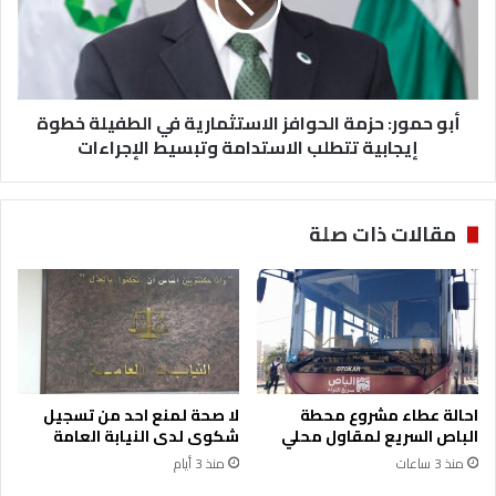
ق
م
ي
و
ن
ر
ظ
:
ي
ح
ر
أبو حمور: حزمة الحوافز الاستثمارية في الطفيلة خطوة
ز
ه
م
إيجابية تتطلب الاستدامة وتبسيط الإجراءات
ا
ة
ل
ا
س
ل
مقالات ذات صلة
ع
ح
و
و
د
ا
ي
ف
غ
ز
د
ا
ا
ل
ف
ا
احالة عطاء مشروع محطة
لا صحة لمنع احد من تسجيل
ي
س
الباص السريع لمقاول محلي
شكوى لدى النيابة العامة
خ
ت
منذ 3 ساعات
منذ 3 أيام
ت
ث
ا
م