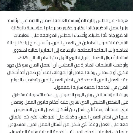
هرمنا- قرر مجلس إدارة المؤسسة العامة للضمان الاجتماعي برئاسة
وزير العمل الدكتور خالد البكار، وبحضور مدير عام المؤسسة بالوكالة
الدكتور جادالله الخلايلة، وأعضاء المجلس الموافقة على التعليمات
التنفيذية لشمول العاملين في العمل المرن، وأسس منح زيادة الإعالة
لصاحبة راتب التقاعد المطلقة، بالإضافة إلى التقارير المالية لصندوق
استثمار أموال الضمان لنهاية الربع الأول من العام الحالي 2025.
وأوضحت التعليمات الصادرة عن المجلس، أن العمل المرن هو كل جهد
فكري أو جسماني يبذله العامل أو الموظف لقاء أجرٍ ضمن أحد أشكال
عقد العمل المرن المحددة في نظام العمل المرن وتعليمات الدوام
المرن في الخدمة المدنية سارية المفعول.
وبينت المؤسسة في بيان اليوم الخميس، إن هذه التعليمات ستطبق
على الشخص الطبيعي الذي تسري عليه أحكام قانون العمل ويعمل
لدى المنشأة، وفقاً لأي شكل من أشكال العمل المرن المنصوص
عليها في نظام العمل المرن، وكذلك على الموظف الذي يتم الاتفاق
معه على العمل وفقاً لأي شكل من أشكال العمل المرن المنصوص
عليها في تعليمات الدوام المرن في الخدمة المدنية سارية المفعول،