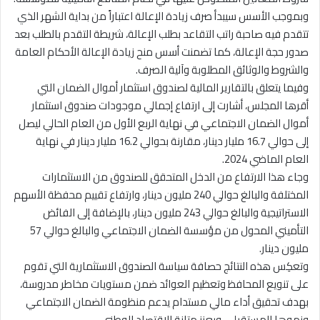
وبموجب الأسس سيبدأ صرف زيادة الإعالة اعتباراً من بداية الشهر الذي
تتقدم فيه صاحبة راتب التقاعد بطلب الإعالة، شريطة التقدم بالطلب بعد
صدور حجة الإعالة، كما تضمنت أسس منح زيادة الإعالة الأحكام العامة
والشروط والوثائق المطلوبة وآلية الصرف.
وفيما يتعلق بالتقارير المالية لصندوق استثمار أموال الضمان التي
أقرها المجلس، أشارت إلى ارتفاع إجمالي موجودات صندوق استثمار
أموال الضمان الاجتماعي في نهاية الربع الأول من العام الحالي ليصل
إلى حوالي 16.7 مليار دينار، مقارنة بحوالي 16.2 مليار دينار في نهاية
العام الماضي 2024.
وجاء هذا الارتفاع من الدخل المتحقق للصندوق من الاستثمارات
المختلفة والبالغ حوالي 240 مليون دينار، وارتفاع تقييم محفظة الأسهم
الاستراتيجية والبالغ حوالي 243 مليون دينار، بالإضافة إلى الفائض
التأميني المحول من مؤسسة الضمان الاجتماعي والبالغ حوالي 57
مليون دينار.
وتعكِس هذه النتائج حصافة سياسة الصندوق الاستثمارية التي تقوم
على تنويع المحافظ وتعظيم العوائد ضمن مستويات مخاطر مدروسة،
بهدف تحقيق أداء مالي مستدام يدعم منظومة الضمان الاجتماعي
ونموها المستقبلي، ويعزز متانة الاقتصاد الوطني.