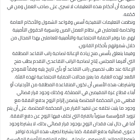
موضحة أن أحكام هذه التعليمات لا تسري على صاحب العمل ومن في
حُكمه.
ونظمت التعليمات التنفيذية أسس وقواعد الشمول والأحكام العامة
والخاصة للعاملين في نظام العمل المرن وتسوية الحقوق التأمينية
لهم، ما يوفر الحماية الاجتماعية والتأمينية للعاملين بهذا المجال من
خلال شمولهم بأحكام القانون.
وفيما يتعلق بأسس منح زيادة الإعالة لصاحبة راتب التقاعد المطلقة
التي أقرها المجلس، يُتاح لصاحبة الراتب التقاعدي التقدم بطلب منح
الإعالة عند طلب تخصيص راتب التقاعد أو بأي تاريخ يليه وفقاً للنموذج
المُعد لهذه الغاية، ما يعزز مجالات الحماية الاجتماعية لهذه الفئة.
واشترطت هذه الأسس أن تكون المتقاعدة المطلقة من الأردنيات أو
أبناء قطاع غزة المقيمين في المملكة، وكذلك وجود قرار قضائي
قطعي من المحكمة المختصة يتضمن إلزام الزوج بدفع النفقة مع
وجود ما يثبت تخلفه عن تنفيذ القرار من المحكمة المختصة، على أن يتم
تزويد المؤسسة سنوياً بالفترة التي تخلف فيها الزوج عن دفع النفقة.
أما في حال ثبت فقدان الزوج بوجود قرار قضائي بذلك، لا يشترط وجود
دعوى قضائية بدفع النفقة، كما يشترط لصرف هذه الزيادة توافر
شروط المعالين المنصوص عليها في نظام المنافع التأمينية للمؤسسة.