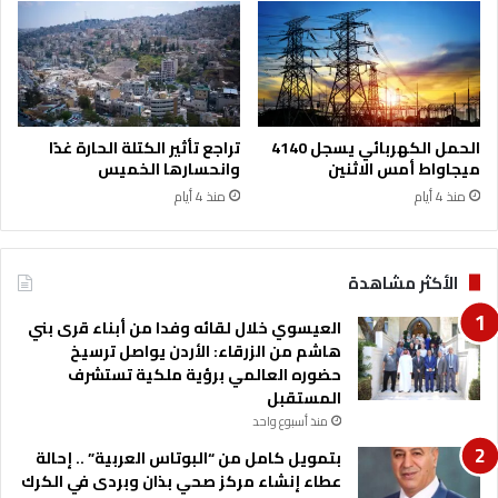
م
ا
م
ر
ع
ي
س
ة
ك
ف
ر
ي
الحمل الكهربائي يسجل 4140
تراجع تأثير الكتلة الحارة غدًا
ه
ا
ميجاواط أمس الاثنين
وانحسارها الخميس
ا
ل
منذ 4 أيام
منذ 4 أيام
ل
ط
ت
ف
د
ي
ر
ل
الأكثر مشاهدة
ي
ة
ب
خ
العيسوي خلال لقائه وفدا من أبناء قرى بني
ي
ط
هاشم من الزرقاء: الأردن يواصل ترسيخ
ب
و
حضوره العالمي برؤية ملكية تستشرف
ا
ة
المستقبل
ل
إ
منذ أسبوع واحد
د
ي
بتمويل كامل من “البوتاس العربية” .. إحالة
م
ج
عطاء إنشاء مركز صحي بذان وبردى في الكرك
ا
ا