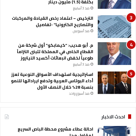
بكلفة (1.5) مليون دينار
م
ب
منذ 3 أسابيع
ي
ة
الترخيص – اعتماد رخص القيادة والمركبات
ت
والتصاريح الكترونيا” -تفاصيل
ت
منذ أسبوعين
ط
ل
م. أبو هديب: “كيمابكو” أول شركة من
ب
القطاع الخاص في المملكة تتبنى التزاماً
ا
طوعياً لخفض انبعاثات أكسيد النيتروز
ل
منذ 3 أسابيع
ا
س
استراتيجية استهداف الأسواق النوعية تعزز
ت
أداء البوتاس العربية وتدفع ايراداتها للنمو
د
بنسبة 28% خلال النصف الأول
ا
منذ أسبوع واحد
م
ة
و
احدث الاخبار
ت
ب
احالة عطاء مشروع محطة الباص السريع
س
لمقاول محلي