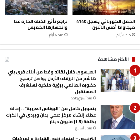
ق
ح
ا
د
ع
ة
الحمل الكهربائي يسجل 4140
تراجع تأثير الكتلة الحارة غدًا
د
ب
ميجاواط أمس الاثنين
وانحسارها الخميس
ة
ج
منذ 4 أيام
منذ 4 أيام
ا
ن
ل
ي
م
ف
ط
ت
الأكثر مشاهدة
ل
ح
ق
ت
العيسوي خلال لقائه وفدا من أبناء قرى بني
ة
ف
هاشم من الزرقاء: الأردن يواصل ترسيخ
و
ل
حضوره العالمي برؤية ملكية تستشرف
ا
ب
المستقبل
ل
ع
منذ أسبوع واحد
ت
ي
بتمويل كامل من “البوتاس العربية” .. إحالة
ق
د
عطاء إنشاء مركز صحي بذان وبردى في الكرك
ا
ا
بكلفة (1.5) مليون دينار
ر
ل
منذ 3 أسابيع
ي
ا
ر
س
الترخيص – اعتماد رخص القيادة والمركبات