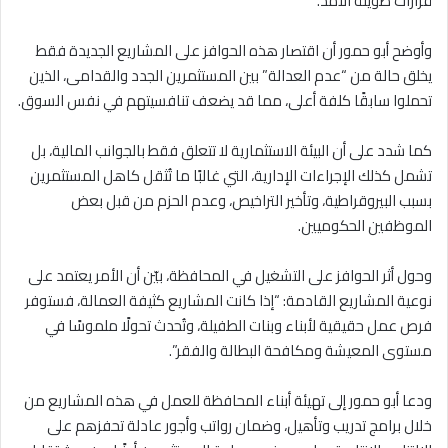
قرارات طويلة الأمد.
وأوضح أبو حمور أن اقتصار هذه الحوافز على المشاريع الجديدة فقط
يخلق حالة من “عدم العدالة” بين المستثمرين الجدد والقدامى، الذين
تحملوا سابقًا كلفة أعلى، مما قد يضعف تنافسيتهم في نفس السوق.
كما شدد على أن البيئة الاستثمارية لا تتعلق فقط بالجوانب المالية، بل
تشمل كذلك الإجراءات الإدارية، التي غالبًا ما تُثقل كاهل المستثمرين
بسبب البيروقراطية، وتأخير التراخيص، وعدم الحزم من قبل بعض
الموظفين الحكوميين.
وحول أثر الحوافز على التشغيل في المحافظة، بيّن أن الأمر يعتمد على
نوعية المشاريع القادمة: “إذا كانت المشاريع كثيفة العمالة، فستوفر
فرص عمل حقيقية لأبناء وبنات الطفيلة، وتُحدث تحولًا ملموسًا في
مستوى المعيشة ومكافحة البطالة والفقر”.
ودعا أبو حمور إلى تهيئة أبناء المحافظة للعمل في هذه المشاريع من
خلال برامج تدريب وتأهيل، وضمان رواتب وأجور عادلة تحفزهم على