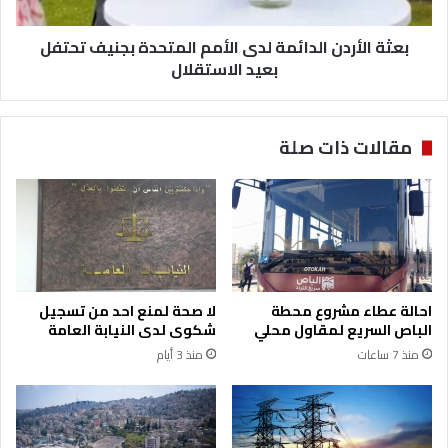
ر
ن
د
و
بعثة الأردن الدائمة لدى الأمم المتحدة بجنيف تحتفل
ن
أ
ا
بعيد الاستقلال
س
ل
س
د
ز
ا
مقالات ذات صلة
ي
ئ
ا
م
د
ة
ة
ل
ا
د
ل
ى
إ
ا
ع
ل
احالة عطاء مشروع محطة
لا صحة لمنع احد من تسجيل
ا
أ
الباص السريع لمقاول محلي
شكوى لدى النيابة العامة
ل
م
منذ 7 ساعات
منذ 3 أيام
ة
م
ل
ا
ل
ل
م
م
ت
ت