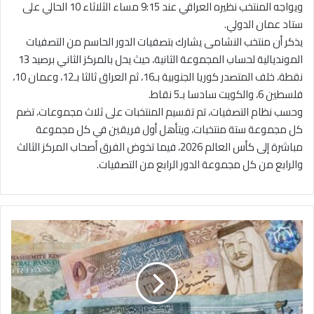
ويواجه المنتخب نظيره العراقي عند 9:15 مساء الثلاثاء 10 الحالي على
ستاد عمان الدولي.
يذكر أن منتخب النشامى يشارك بتصفيات الدور الحاسم من التصفيات
المونديالية لحساب المجموعة الثانية، حيث يحل بالمركز الثاني برصيد 13
نقطة، خلف المتصدر كوريا الجنوبية بـ16، ثم العراق ثالثا بـ12، وعمان 10،
فلسطين 6، والكويت سادسا بـ5 نقاط.
وحسب نظام التصفيات، تم تقسيم المنتخبات على ثلاث مجموعات، تضم
كل مجموعة ستة منتخبات، ويتأهل أول فريقين في كل مجموعة
مباشرة إلى كأس العالم 2026، فيما تخوض الفرق أصحاب المركز الثالث
والرابع من كل مجموعة الدور الرابع من التصفيات.
ط
ل
ب
م
ت
ز