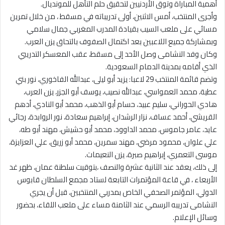
أهمية المباراة وتوق الأردنيين لتحقيق حلم التأهل للمونديال.
وأجرى المنتخب، أمس الاثنين، أولى تدريباته في مسقط ، من خلال تمرين
مسائي على ملعب السيب بقيادة المدرب المغربي جمال سلامي
وبمشاركة جميع اللاعبين بعد اكتمال الصفوف بالتحاق يزن العرب.
وكان وفد النشامى وصل الأحد إلى مسقط، عقب المعسكر التدريبي
الذي أقامه بمدينة الدمام السعودية.
وتضم قائمة المنتخب 29 لاعبا: يزيد أبو ليلى، عبدالله الفاخوري، نور بني
عطية، محمد العمواسي، عبدالله نصيب، يوسف أبو الجزر، يزن العرب،
هادي الحوراني، سليم عبيد، حسام أبو الذهب، محمد أبو النادي، أدهم
القريشي، أحمد عساف، نزار الرشدان، إبراهيم سعادة، نور الروابدة، رجائي
عايد، عامر جاموس، محمد الداوود، محمد أبو حشيش، مهند أبو طه،
علي علوان، محمود مرضي، مهند سمرين، محمد أبو زريق، علي العزايزة،
موسى التعمري، إبراهيم صبرة، يزن النعيمات.
إلى ذلك، يعقد عند الثانية عشرة والنصف ،بتوقيت سلطنة عمان، ظهر غد
الأربعاء ، في قاعة المؤتمرات التابعة لستاد مجمع السلطان قابوس
الدولي، المؤتمر الصحفي الخاص بمدربي المنتخبين، قبل أن يجري
النشامى تدريبه الرسمي عند الثامنة مساء على ملعب اللقاء، بحضور
وسائل الإعلام.