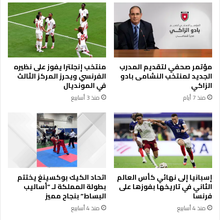
ل
س
ص
م
ر
ح
ا
ا
ف
ف
ة
ظ
مؤتمر صحفي لتقديم المدرب
منتخب إنجلترا يفوز على نظيره
م
ة
الجديد لمنتخب النشامى بادو
الفرنسي ويحرز المركز الثالث
ع
ا
الزاكي
في المونديال
ح
ل
منذ 7 أيام
منذ 3 أسابيع
ل
ب
و
ل
ل
ق
ع
ا
ي
ء
د
و
ا
م
ل
ؤ
إسبانيا إلى نهائي كأس العالم
اتحاد الكيك بوكسينغ يختتم
أ
س
الثاني في تاريخها بفوزها على
بطولة المملكة لـ “أساليب
ض
س
فرنسا
البساط” بنجاح مميز
ح
ة
منذ 4 أسابيع
منذ 4 أسابيع
ى
ن