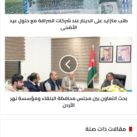
ا
ي
د
طلب متزايد على الدينار عند شركات الصرافة مع حلول عيد
ع
ل
الأضحى
ى
ا
ب
ل
ح
د
ث
ي
ا
ن
ل
ا
ت
ر
ع
ع
ا
ن
و
د
بحث التعاون بين مجلس محافظة البلقاء ومؤسسة نهر
ن
ش
ب
الأردن
ر
ي
ك
ن
ا
م
مقالات ذات صلة
ت
ج
ا
ل