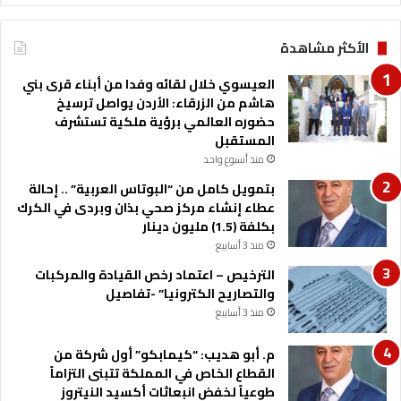
ه
ر
الأكثر مشاهدة
ا
ل
العيسوي خلال لقائه وفدا من أبناء قرى بني
أ
هاشم من الزرقاء: الأردن يواصل ترسيخ
ر
حضوره العالمي برؤية ملكية تستشرف
د
المستقبل
ن
منذ أسبوع واحد
بتمويل كامل من “البوتاس العربية” .. إحالة
عطاء إنشاء مركز صحي بذان وبردى في الكرك
بكلفة (1.5) مليون دينار
منذ 3 أسابيع
الترخيص – اعتماد رخص القيادة والمركبات
والتصاريح الكترونيا” -تفاصيل
منذ 3 أسابيع
م. أبو هديب: “كيمابكو” أول شركة من
القطاع الخاص في المملكة تتبنى التزاماً
طوعياً لخفض انبعاثات أكسيد النيتروز