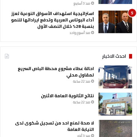
منذ 3 أسابيع
استراتيجية استهداف الأسواق النوعية تعزز
أداء البوتاس العربية وتدفع ايراداتها للنمو
بنسبة 28% خلال النصف الأول
منذ أسبوع واحد
احدث الاخبار
احالة عطاء مشروع محطة الباص السريع
لمقاول محلي
منذ 22 ساعة
نتائج الثانوية العامة الاثنين
منذ 22 ساعة
لا صحة لمنع احد من تسجيل شكوى لدى
النيابة العامة
منذ 3 أيام