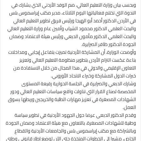
وبحسب بيان وزارة التعليم العالي، ضم الوفد الأردني الذي يشارك في
الندوة التي تختتم فعالياتها اليوم الثلاثاء، مدير مكتب إيراسموس بلس
في الأردن الدكتور أحمد أبو الهيجا ورئيس فريق تطوير التعليم العالي
والبحث العلمي الدكتور محمود الشياب وأمين عام وزارة التعليم العالي
والبحث العلمي الدكتور مأمون الدبعي ورئيس هيئة الاعتماد وضمان
الجودة الدكتور ظافر الصرايرة.
وأوضحت الوزارة، أن المشاركة الأردنية تميزت بتفاعل إيجابي ومداخلات
بناءة عكست التزام الأردن بتطوير منظومة التعليم العالي وتعزيز
التعاون الإقليمي والدولي في هذا المجال من خلال الاستفادة من
خبرات الدول المشاركة وخبراء الاتحاد الأوروبي.
وشارك الدبعي والصرايرة في الجلسة الحوارية رفيعة المستوى
المخصصة لصناع القرار التي تناولت واقع سياسات التعليم العالي ودور
الشهادات المصغرة في تعزيز مهارات الطلبة والخريجين وربطها بسوق
العمل.
وقدم الدكتور الدبعي عرضا حول الجهود الأردنية في تطوير سياسة
وطنية للشهادات المصغرة، بالتعاون مع هيئة الاعتماد وضمان الجودة
وبالشراكة مع مكتب إيراسموس بلس والجامعات الأردنية والقطاع
الخاص، مشيرا إلى الخطوات المتخذة حتى الآن لوضع إطار قانوني وطني