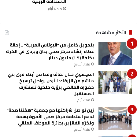
ا
ب
الاستدامة البيئية
ل
ي
منذ 4 أيام
ف
ل
ي
ا
ا
ر
الأكثر مشاهدة
ل
و
ع
س
بتمويل كامل من “البوتاس العربية” .. إحالة
ق
ي
عطاء إنشاء مركز صحي بذان وبردى في الكرك
ب
ا
بكلفة (1.5) مليون دينار
ة
ا
منذ 3 أسابيع
س
ت
العيسوي خلال لقائه وفدا من أبناء قرى بني
ع
هاشم من الزرقاء: الأردن يواصل ترسيخ
د
حضوره العالمي برؤية ملكية تستشرف
ا
المستقبل
د
منذ 7 أيام
ا
زين تواصل شراكتها مع جمعية “همّتنا صحة”
ل
لدعم استدامة مركز صحي الأميرة بسمة
ب
وتكرّم الفائزين بجائزة الموظف المثالي
ط
و
منذ 4 أسابيع
ل