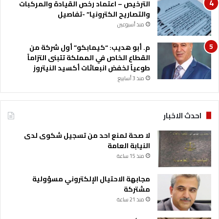
الترخيص – اعتماد رخص القيادة والمركبات
ة
والتصاريح الكترونيا” -تفاصيل
س
منذ أسبوعين
و
ي
م. أبو هديب: “كيمابكو” أول شركة من
س
القطاع الخاص في المملكة تتبنى التزاماً
ر
طوعياً لخفض انبعاثات أكسيد النيتروز
ا
منذ 3 أسابيع
احدث الاخبار
لا صحة لمنع احد من تسجيل شكوى لدى
النيابة العامة
منذ 15 ساعة
مجابهة الاحتيال الإلكتروني مسؤولية
مشتركة
منذ 21 ساعة