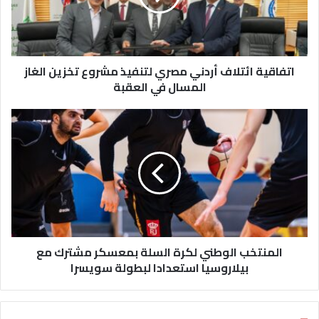
ي
ة
ا
ئ
اتفاقية ائتلاف أردني مصري لتنفيذ مشروع تخزين الغاز
ت
ل
المسال في العقبة
ا
ف
ا
أ
ل
ر
م
د
ن
ن
ت
ي
خ
م
ب
ص
ا
ر
ل
ي
المنتخب الوطني لكرة السلة بمعسكر مشترك مع
و
ل
ط
بيلاروسيا استعدادا لبطولة سويسرا
ت
ن
ن
ي
ف
ل