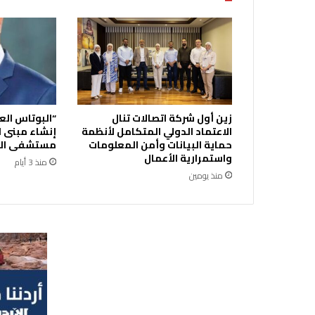
ء
ا
ل
ع
م
ل
ب
ن
زين أول شركة اتصالات تنال
“البوتاس الع
ظ
الاعتماد الدولي المتكامل لأنظمة
إنشاء مبنى ا
ا
حماية البيانات وأمن المعلومات
مستشفى الك
م
واستمرارية الأعمال
منذ 3 أيام
ت
منذ يومين
ن
ظ
ي
م
ا
ل
إ
ع
ل
ا