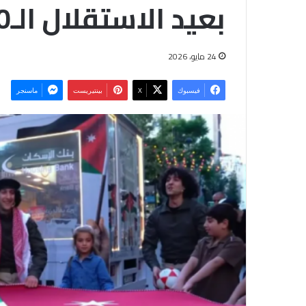
بعيد الاستقلال الـ80
24 مايو، 2026
فيسبوك
‫X
بينتيريست
ماسنجر