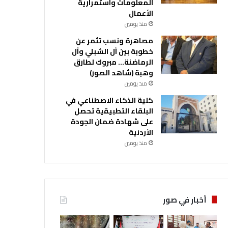
المعلومات واستمرارية
الأعمال
منذ يومين
مصاهرة ونسب تثمر عن
خطوبة بين آل الشبلي وآل
الرماضنة… مبروك لطارق
وهبة (شاهد الصور)
منذ يومين
كلية الذكاء الاصطناعي في
البلقاء التطبيقية تحصل
على شهادة ضمان الجودة
الأردنية
منذ يومين
أخبار في صور