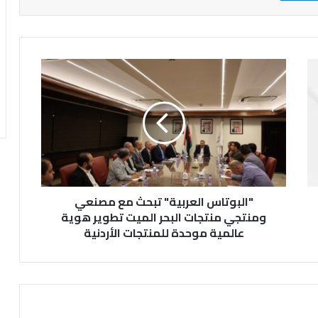
"
ا
ل
ب
و
ت
ا
س
ا
"البوتاس العربية" تبحث مع مصنعي
ل
ع
ومنتجي منتجات البحر الميت تطوير هوية
ر
عالمية موحدة للمنتجات الأردنية
ب
ي
ة
"
ت