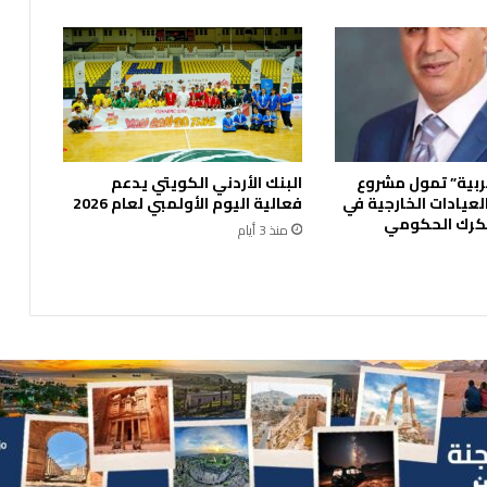
ب
ح
ث
م
ع
م
ص
ن
ربية” تمول مشروع
البنك الأردني الكويتي يدعم
ع
لعيادات الخارجية في
فعالية اليوم الأولمبي لعام 2026
ي
رك الحكومي
و
منذ 3 أيام
م
ن
ت
ج
ي
م
ن
ت
ج
ا
ت