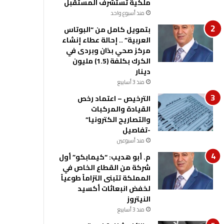
ملكية تستشرف المستقبل
منذ أسبوع واحد
بتمويل كامل من “البوتاس
العربية” .. إحالة عطاء إنشاء
مركز صحي بذان وبردى في
الكرك بكلفة (1.5) مليون
دينار
منذ 3 أسابيع
الترخيص – اعتماد رخص
القيادة والمركبات
والتصاريح الكترونيا”
-تفاصيل
منذ أسبوعين
م. أبو هديب: “كيمابكو” أول
شركة من القطاع الخاص في
المملكة تتبنى التزاماً طوعياً
لخفض انبعاثات أكسيد
النيتروز
منذ 3 أسابيع