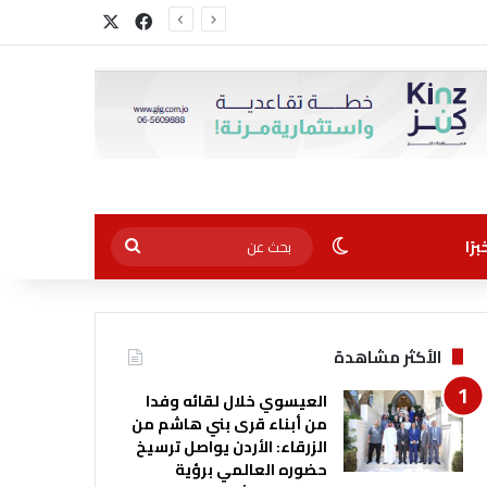
‫X
فيسبوك
الوضع المظلم
بحث
رًا
عن
الأكثر مشاهدة
العيسوي خلال لقائه وفدا
من أبناء قرى بني هاشم من
الزرقاء: الأردن يواصل ترسيخ
حضوره العالمي برؤية