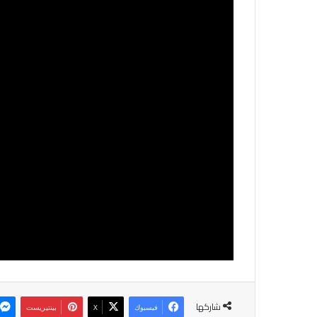
شاركها
فيسبوك
‫X
بينتيريست