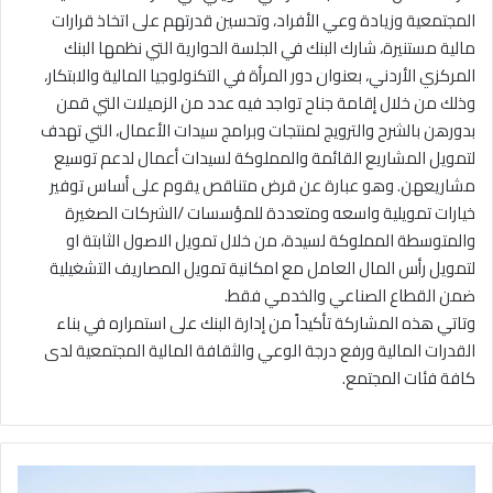
المجتمعية وزيادة وعي الأفراد، وتحسين قدرتهم على اتخاذ قرارات
مالية مستنيرة، شارك البنك في الجلسة الحوارية التي نظمها البنك
المركزي الأردني، بعنوان دور المرأة في التكنولوجيا المالية والابتكار،
وذلك من خلال إقامة جناح تواجد فيه عدد من الزميلات التي قمن
بدورهن بالشرح والترويج لمنتجات وبرامج سيدات الأعمال، التي تهدف
لتمويل المشاريع القائمة والمملوكة لسيدات أعمال لدعم توسيع
مشاريعهن. وهو عبارة عن قرض متناقص يقوم على أساس توفير
خيارات تمويلية واسعه ومتعددة للمؤسسات /الشركات الصغيرة
والمتوسطة المملوكة لسيدة، من خلال تمويل الاصول الثابتة او
لتمويل رأس المال العامل مع امكانية تمويل المصاريف التشغيلية
ضمن القطاع الصناعي والخدمي فقط.
وتاتي هذه المشاركة تأكيداً من إدارة البنك على استمراره في بناء
القدرات المالية ورفع درجة الوعي والثقافة المالية المجتمعية لدى
كافة فئات المجتمع.