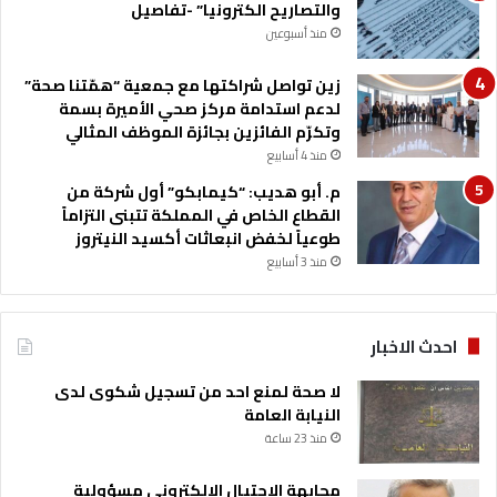
ح
والتصاريح الكترونيا” -تفاصيل
ب
ي
ن
منذ أسبوعين
ى
ع
زين تواصل شراكتها مع جمعية “همّتنا صحة”
ل
لدعم استدامة مركز صحي الأميرة بسمة
ى
وتكرّم الفائزين بجائزة الموظف المثالي
ط
منذ 4 أسابيع
ر
م. أبو هديب: “كيمابكو” أول شركة من
ي
القطاع الخاص في المملكة تتبنى التزاماً
ق
طوعياً لخفض انبعاثات أكسيد النيتروز
ا
منذ 3 أسابيع
ل
س
ل
ط
احدث الاخبار
-
ا
لا صحة لمنع احد من تسجيل شكوى لدى
ر
النيابة العامة
م
منذ 23 ساعة
ي
م
مجابهة الاحتيال الإلكتروني مسؤولية