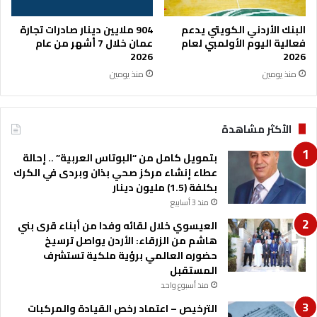
إ
ي
ق
ه
البنك الأردني الكويتي يدعم
904 ملايين دينار صادرات تجارة
ب
ل
فعالية اليوم الأولمبي لعام
عمان خلال 7 أشهر من عام
ا
ط
2026
2026
ل
ل
منذ يومين
منذ يومين
ض
ا
ع
ء
ي
أ
الأكثر مشاهدة
ف
ر
ع
ص
بتمويل كامل من “البوتاس العربية” .. إحالة
ل
ف
عطاء إنشاء مركز صحي بذان وبردى في الكرك
ى
ة
بكلفة (1.5) مليون دينار
ش
م
ر
منذ 3 أسابيع
س
ا
ا
العيسوي خلال لقائه وفدا من أبناء قرى بني
ء
ر
هاشم من الزرقاء: الأردن يواصل ترسيخ
ا
ه
حضوره العالمي برؤية ملكية تستشرف
ل
ا
المستقبل
أ
ل
منذ أسبوع واحد
ض
م
ا
الترخيص – اعتماد رخص القيادة والمركبات
ت