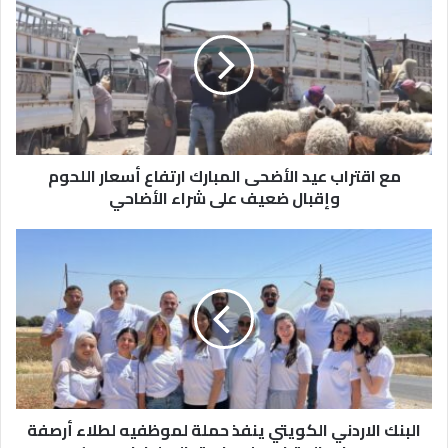
م
ع
ا
ق
ت
ر
ا
ب
‎مع اقتراب عيد الأضحى المبارك ‎ارتفاع أسعار اللحوم
ع
ي
وإقبال ضعيف على شراء الأضاحي
د
ا
ا
ل
ل
أ
ب
ض
ن
ح
ك
ى
ا
ا
ل
ل
ا
م
ر
ب
البنك الاردني الكويتي ينفذ حملة لموظفيه لطلاء أرصفة
د
ا