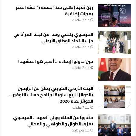
زين تُعيد إطلاق خط “بسمة+” لفئة الصم
بميزات إضافية
منذ 7 ساعات
العيسوي يلتقي وفدا من لجنة المرأة في
حزب الاتحاد الوطني الأردني
منذ 7 ساعات
حين حاولوا إبعاده… أصبح هو المشهد!
منذ 7 ساعات
البنك الأردني الكويتي يعلن عن الرابحين
بالجوائز الربع سنوية لبرنامج حساب التوفير –
الجوائز لعام 2026
منذ 7 ساعات
مندوبا عن الملك وولي العهد… العيسوي
يعزي الطوال والطواهي والمجالي
منذ يوم واحد