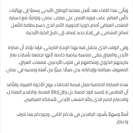
ويأتي هذا اللقاء بعد تأهل منتخبنا الوطني الأردني رسميًا إلى نهائيات
كأس العالم، عقب فوزه الثمين على منتخب عمان، وتزامنًا مع خسارة
المنتخب العراقي أمام كوريا الجنوبية، الأمر الذي حسم بطاقة التأهل
لصالح النشامى، في إنجاز جديد يُضاف إلى تاريخ الكرة الأردنية.
وفي الوقت الذي نحتفل فيه بهذا الإنجاز التاريخي، فإننا نؤكد أن مباراة
الأردن والعراق تبقى مناسبة رياضية خاصة، لأنها تجمعنا بأشقاء نعتز
بتاريخهم الكروي ومكانتهم في قلوب الأردنيين. فمنتخب العراق،
المعروف بعراقته وإنجازاته، يحل ضيفًا عزيزًا بين أهله ومحبيه في عمان.
هذه المباراة الختامية تمثل فرصة للاحتفاء بروح الأخوة العربية، ولتأكيد
أن التنافس لا يُفسد للود قضية، بل يظل إطارًا للمحبة، والتقدير المتبادل،
والاحترام الكبير الذي يكنّه الشعب الأردني لأشقائه العراقيين.
أهلاً وسهلاً بأسود الرافدين في بلدكم الثاني. وجودكم بيننا شرف
واعتزاز.