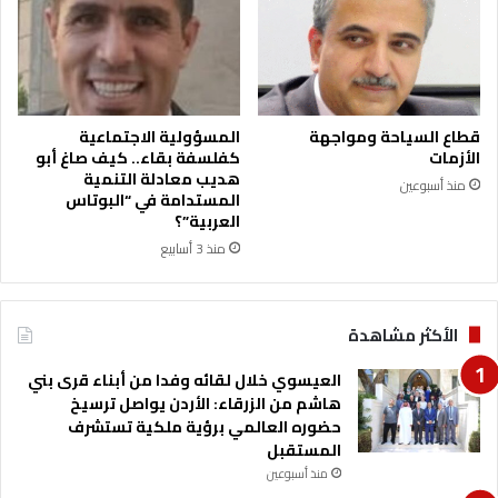
ل
ب
ب
ا
ي
ئ
ة
خ
قطاع السياحة ومواجهة
المسؤولية الاجتماعية
ل
الأزمات
كفلسفة بقاء.. كيف صاغ أبو
ا
هديب معادلة التنمية
منذ أسبوعين
ل
المستدامة في “البوتاس
ا
العربية”؟
ل
منذ 3 أسابيع
ع
ي
د
الأكثر مشاهدة
العيسوي خلال لقائه وفدا من أبناء قرى بني
هاشم من الزرقاء: الأردن يواصل ترسيخ
حضوره العالمي برؤية ملكية تستشرف
المستقبل
منذ أسبوعين