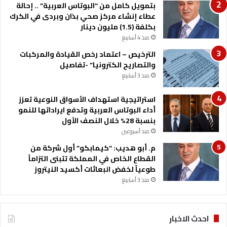
بتمويل كامل من “البوتاس العربية” .. إحالة
عطاء إنشاء مركز صحي بذان وبردى في الكرك
بكلفة (1.5) مليون دينار
منذ 4 أسابيع
الترخيص – اعتماد رخص القيادة والمركبات
والتصاريح الكترونيا” -تفاصيل
منذ 3 أسابيع
استراتيجية استهداف الأسواق النوعية تعزز
أداء البوتاس العربية وتدفع ايراداتها للنمو
بنسبة 28% خلال النصف الأول
منذ أسبوعين
م. أبو هديب: “كيمابكو” أول شركة من
القطاع الخاص في المملكة تتبنى التزاماً
طوعياً لخفض انبعاثات أكسيد النيتروز
منذ 3 أسابيع
احدث الاخبار