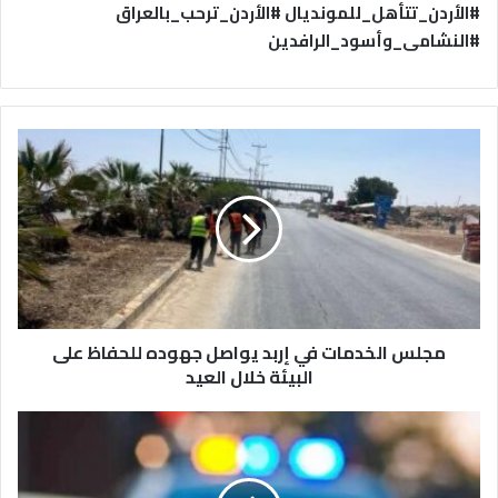
#الأردن_تتأهل_للمونديال #الأردن_ترحب_بالعراق
#النشامى_وأسود_الرافدين
م
ج
ل
س
ا
ل
خ
د
م
مجلس الخدمات في إربد يواصل جهوده للحفاظ على
ا
ت
البيئة خلال العيد
ف
ي
م
إ
ق
ر
ت
ب
ل