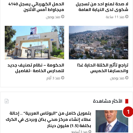
لا صحة لمنع احد من تسجيل
الحمل الكهربائي يسجل 4140
ت
و
شكوى لدى النيابة العامة
ميجاواط أمس الاثنين
ا
ا
منذ 11 ساعة
منذ يومين
م
ل
ي
ت
ة
ع
ت
م
ج
ر
م
ي
ع
م
ا
ص
تراجع تأثير الكتلة الحارة غدًا
الحكومة – نظام تصنيف جديد
ل
ا
وانحسارها الخميس
للمدارس الخاصة -تفاصيل
أ
ب
منذ يومين
منذ 3 أيام
ش
ا
ق
ص
ا
ا
ء
ب
الأكثر مشاهدة
ب
ه
ع
خ
بتمويل كامل من “البوتاس العربية” .. إحالة
د
ف
عطاء إنشاء مركز صحي بذان وبردى في الكرك
ت
ي
بكلفة (1.5) مليون دينار
أ
ف
منذ 3 أسابيع