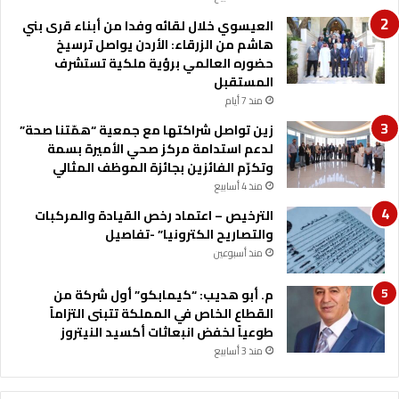
ه
ه
العيسوي خلال لقائه وفدا من أبناء قرى بني
ل
هاشم من الزرقاء: الأردن يواصل ترسيخ
ا
حضوره العالمي برؤية ملكية تستشرف
ل
المستقبل
ن
منذ 7 أيام
ش
ا
زين تواصل شراكتها مع جمعية “همّتنا صحة”
م
لدعم استدامة مركز صحي الأميرة بسمة
ى
وتكرّم الفائزين بجائزة الموظف المثالي
إ
منذ 4 أسابيع
ل
الترخيص – اعتماد رخص القيادة والمركبات
ى
والتصاريح الكترونيا” -تفاصيل
ك
أ
منذ أسبوعين
س
ا
م. أبو هديب: “كيمابكو” أول شركة من
ل
القطاع الخاص في المملكة تتبنى التزاماً
ع
طوعياً لخفض انبعاثات أكسيد النيتروز
ا
منذ 3 أسابيع
ل
م