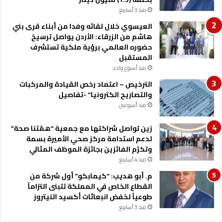
ف
منذ 3 أسابيع
و
العيسوي خلال لقائه وفدا من أبناء قرى بني
ر
هاشم من الزرقاء: الأردن يواصل ترسيخ
ا
حضوره العالمي برؤية ملكية تستشرف
"
المستقبل
منذ أسبوع واحد
الترخيص – اعتماد رخص القيادة والمركبات
والتصاريح الكترونيا” -تفاصيل
منذ أسبوعين
زين تواصل شراكتها مع جمعية “همّتنا صحة”
لدعم استدامة مركز صحي الأميرة بسمة
وتكرّم الفائزين بجائزة الموظف المثالي
منذ 4 أسابيع
م. أبو هديب: “كيمابكو” أول شركة من
القطاع الخاص في المملكة تتبنى التزاماً
طوعياً لخفض انبعاثات أكسيد النيتروز
منذ 3 أسابيع