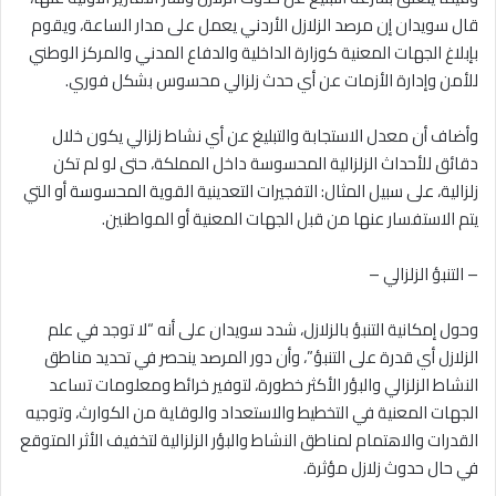
قال سويدان إن مرصد الزلازل الأردني يعمل على مدار الساعة، ويقوم
بإبلاغ الجهات المعنية كوزارة الداخلية والدفاع المدني والمركز الوطني
للأمن وإدارة الأزمات عن أي حدث زلزالي محسوس بشكل فوري.
وأضاف أن معدل الاستجابة والتبليغ عن أي نشاط زلزالي يكون خلال
دقائق للأحداث الزلزالية المحسوسة داخل المملكة، حتى لو لم تكن
زلزالية، على سبيل المثال: التفجيرات التعدينية القوية المحسوسة أو التي
يتم الاستفسار عنها من قبل الجهات المعنية أو المواطنين.
– التنبؤ الزلزالي –
وحول إمكانية التنبؤ بالزلازل، شدد سويدان على أنه “لا توجد في علم
الزلازل أي قدرة على التنبؤ”، وأن دور المرصد ينحصر في تحديد مناطق
النشاط الزلزالي والبؤر الأكثر خطورة، لتوفير خرائط ومعلومات تساعد
الجهات المعنية في التخطيط والاستعداد والوقاية من الكوارث، وتوجيه
القدرات والاهتمام لمناطق النشاط والبؤر الزلزالية لتخفيف الأثر المتوقع
في حال حدوث زلازل مؤثرة.