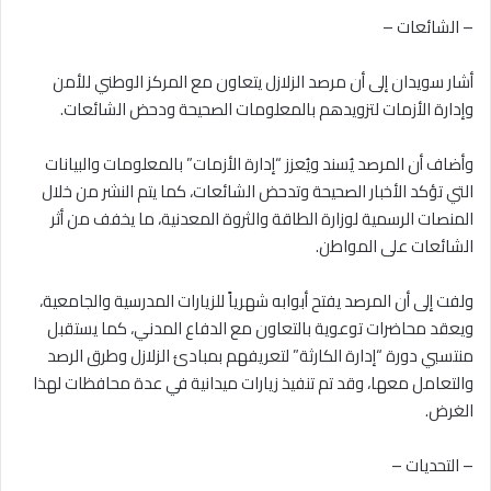
– الشائعات –
أشار سويدان إلى أن مرصد الزلازل يتعاون مع المركز الوطني للأمن
وإدارة الأزمات لتزويدهم بالمعلومات الصحيحة ودحض الشائعات.
وأضاف أن المرصد يُسند ويُعزز “إدارة الأزمات” بالمعلومات والبيانات
التي تؤكد الأخبار الصحيحة وتدحض الشائعات، كما يتم النشر من خلال
المنصات الرسمية لوزارة الطاقة والثروة المعدنية، ما يخفف من أثر
الشائعات على المواطن.
ولفت إلى أن المرصد يفتح أبوابه شهرياً للزيارات المدرسية والجامعية،
ويعقد محاضرات توعوية بالتعاون مع الدفاع المدني، كما يستقبل
منتسبي دورة “إدارة الكارثة” لتعريفهم بمبادئ الزلازل وطرق الرصد
والتعامل معها، وقد تم تنفيذ زيارات ميدانية في عدة محافظات لهذا
الغرض.
– التحديات –