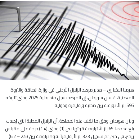
هرمنا الاخباري – مدير مرصد الزلازل الأردني في وزارة الطاقة والثروة
المعدنية، غسان سويدان، إن المرصد سجل منذ بداية 2025 وحتى تاريخه
595 زلزالاً، توزعت بين محلية وإقليمية ودولية.
وبيّن سويدان وفق ما نقلت عنه المملكة، أن الزلازل المحلية التي رُصدت
بلغ عددها 65 زلزالاً، تراوحت قوتها بين (1) وحتى (1.4) درجة على مقياس
ريختر، في حين تم تسجيل 323 زلزالاً إقليمياً بقوة تراوحت بين (2.5 – 6.2)