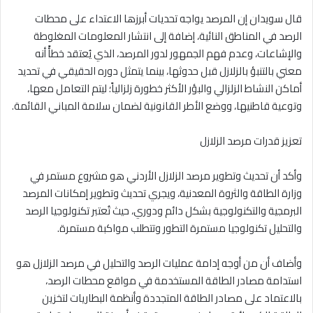
قال سويدان إن المرصد يواجه تحديات أبرزها الاعتداء على محطات
الرصد في المناطق النائية، إضافة إلى انتشار المعلومات المغلوطة
والإشاعات، وعدم فهم الجمهور لدور المرصد، الذي يُعتقد خطأً أنه
معني بالتنبؤ بالزلازل قبل حدوثها، بينما يتمثل دوره الحقيقي في تحديد
أماكن النشاط الزلزالي والبؤر الأكثر خطورة زلزالياً؛ ليتم التعامل معها،
وتوعية قاطنيها، ووضع الأطر القانونية لضمان سلامة المباني القائمة.
تعزيز قدرات مرصد الزلازل
وأكد أن تحديث وتطوير مرصد الزلازل الأردني هو مشروع مستمر في
وزارة الطاقة والثروة المعدنية، ويجري تحديث وتطوير إمكانات المرصد
البرمجية والتكنولوجية بشكل دائم ودوري، حيث تُعتبر تكنولوجيا الرصد
والتحليل تكنولوجيا مستمرة التطور وتتطلب مواكبة مستمرة.
وأضاف أن من أوجه إدامة عمليات الرصد والتحليل في مرصد الزلازل هو
استدامة مصادر الطاقة المستخدمة في مواقع محطات الرصد،
بالاعتماد على مصادر الطاقة المتجددة وأنظمة البطاريات لتخزين