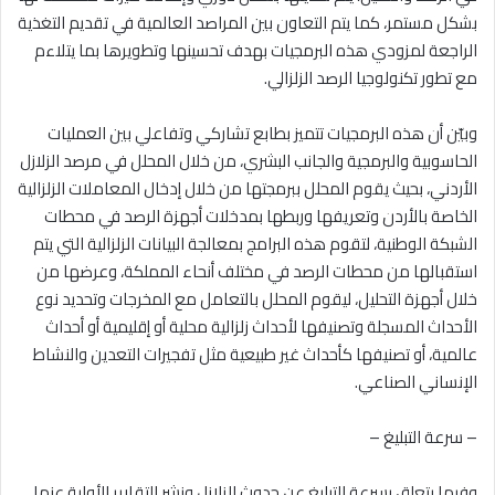
بشكل مستمر، كما يتم التعاون بين المراصد العالمية في تقديم التغذية
الراجعة لمزودي هذه البرمجيات بهدف تحسينها وتطويرها بما يتلاءم
مع تطور تكنولوجيا الرصد الزلزالي.
وبيّن أن هذه البرمجيات تتميز بطابع تشاركي وتفاعلي بين العمليات
الحاسوبية والبرمجية والجانب البشري، من خلال المحلل في مرصد الزلازل
الأردني، بحيث يقوم المحلل ببرمجتها من خلال إدخال المعاملات الزلزالية
الخاصة بالأردن وتعريفها وربطها بمدخلات أجهزة الرصد في محطات
الشبكة الوطنية، لتقوم هذه البرامج بمعالجة البيانات الزلزالية التي يتم
استقبالها من محطات الرصد في مختلف أنحاء المملكة، وعرضها من
خلال أجهزة التحليل، ليقوم المحلل بالتعامل مع المخرجات وتحديد نوع
الأحداث المسجلة وتصنيفها لأحداث زلزالية محلية أو إقليمية أو أحداث
عالمية، أو تصنيفها كأحداث غير طبيعية مثل تفجيرات التعدين والنشاط
الإنساني الصناعي.
– سرعة التبليغ –
وفيما يتعلق بسرعة التبليغ عن حدوث الزلازل ونشر التقارير الأولية عنها،