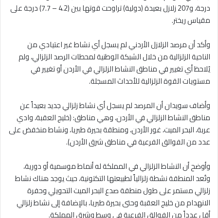
درجة، و207 زلازل بعيدة (دولية) تراوحت قوتها بين (4.2 – 7.7) درجة على
مقياس ريختر.
وأكد أن مرصد الزلازل الأردني لم يسجل أي نشاط غير اعتيادي من
الناحية الزلزالية من خلال الشبكة الوطنية لمحطات الرصد الزلزالي، ولم
يُلاحظ أي تغيير في مناطق النشاط الزلزالي في الأردن أو تغيير في
مستويات القوة الزلزالية للأحداث المسجلة.
وأضاف سويدان أن المرصد لم يسجل أي نشاط زلزالي جديد بعيداً عن
مناطق النشاط الزلزالي في الأردن، وهي مناطق: (خليج العقبة، وادي
عربة، البحر الميت، غور الأردن، ومنطقة بحيرة طبريا، ونشاط منخفض على
عدد من الفوالق الفرعية في مناطق شرق الأردن).
وأوضح أن النشاط الزلزالي في المملكة له أنماط موسمية أو دورية،
وتُعد المنطقة نشطة زلزالياً لطبيعتها التكتونية، حيث يوجد هناك نشاط
زلزالي مستمر على طول منطقة صدع البحر الميت التحويلي وحفرة
الانهدام من خليج العقبة وحتى بحيرة طبريا، بالإضافة إلى نشاط زلزالي
أقل عدداً من الفوالق الفرعية في وسط وشرق المملكة.