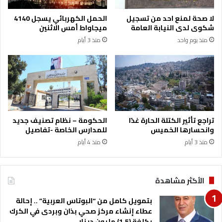
ء
ا
لا صحة لمنع احد من تسجيل
الحمل الكهربائي يسجل 4140
ل
شكوى لدى النيابة العامة
ميجاواط أمس الاثنين
ع
منذ يوم واحد
منذ 3 أيام
ا
ص
م
ة
ا
ل
ا
ي
تراجع تأثير الكتلة الحارة غدًا
الحكومة – نظام تصنيف جديد
ر
وانحسارها الخميس
للمدارس الخاصة -تفاصيل
ا
منذ 3 أيام
منذ 4 أيام
ن
ي
ة
ط
الأكثر مشاهدة
ه
ر
بتمويل كامل من “البوتاس العربية” .. إحالة
ا
عطاء إنشاء مركز صحي بذان وبردى في الكرك
ن
بكلفة (1.5) مليون دينار