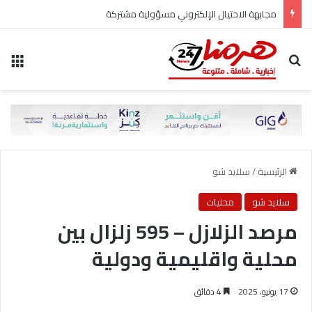
مجابهة الاحتيال الإلكتروني مسؤولية مشتركة
بحث عن
الق
الرئيسية
/
سلايد شو
سلايد شو
محليات
مرصد الزلازل – 595 زلزال بين
محلية واقليمية ودولية
17 يونيو، 2025
4 دقائق