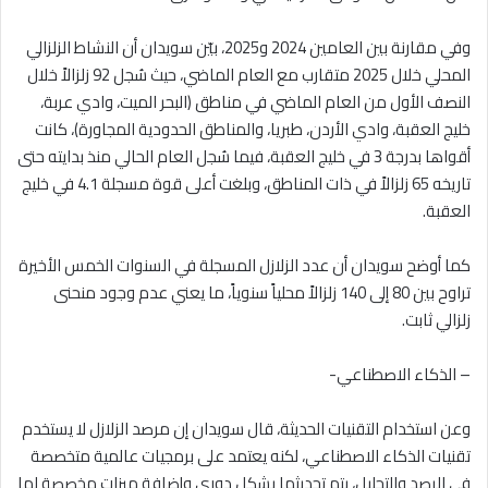
وفي مقارنة بين العامين 2024 و2025، بيّن سويدان أن النشاط الزلزالي
المحلي خلال 2025 متقارب مع العام الماضي، حيث سُجل 92 زلزالاً خلال
النصف الأول من العام الماضي في مناطق (البحر الميت، وادي عربة،
خليج العقبة، وادي الأردن، طبريا، والمناطق الحدودية المجاورة)، كانت
أقواها بدرجة 3 في خليج العقبة، فيما سُجل العام الحالي منذ بدايته حتى
تاريخه 65 زلزالاً في ذات المناطق، وبلغت أعلى قوة مسجلة 4.1 في خليج
العقبة.
كما أوضح سويدان أن عدد الزلازل المسجلة في السنوات الخمس الأخيرة
تراوح بين 80 إلى 140 زلزالاً محلياً سنوياً، ما يعني عدم وجود منحنى
زلزالي ثابت.
– الذكاء الاصطناعي-
وعن استخدام التقنيات الحديثة، قال سويدان إن مرصد الزلازل لا يستخدم
تقنيات الذكاء الاصطناعي، لكنه يعتمد على برمجيات عالمية متخصصة
في الرصد والتحليل، يتم تحديثها بشكل دوري وإضافة ميزات مخصصة لها